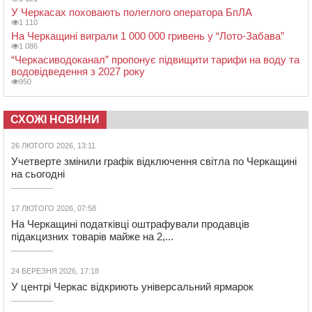
У Черкасах поховають полеглого оператора БпЛА
1 110
На Черкащині виграли 1 000 000 гривень у “Лото-Забава”
1 086
“Черкасиводоканал” пропонує підвищити тарифи на воду та
водовідведення з 2027 року
950
СХОЖІ НОВИНИ
26 ЛЮТОГО 2026, 13:11
Учетверте змінили графік відключення світла по Черкащині
на сьогодні
17 ЛЮТОГО 2026, 07:58
На Черкащині податківці оштрафували продавців
підакцизних товарів майже на 2,...
24 БЕРЕЗНЯ 2026, 17:18
У центрі Черкас відкриють універсальний ярмарок