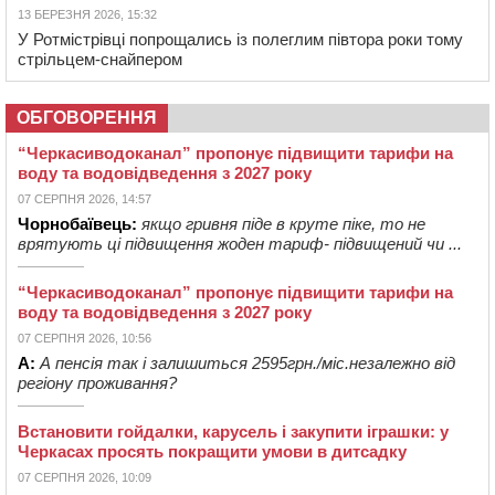
13 БЕРЕЗНЯ 2026, 15:32
У Ротмістрівці попрощались із полеглим півтора роки тому
стрільцем-снайпером
ОБГОВОРЕННЯ
“Черкасиводоканал” пропонує підвищити тарифи на
воду та водовідведення з 2027 року
07 СЕРПНЯ 2026, 14:57
Чорнобаївець:
якщо гривня піде в круте піке, то не
врятують ці підвищення жоден тариф- підвищений чи ...
“Черкасиводоканал” пропонує підвищити тарифи на
воду та водовідведення з 2027 року
07 СЕРПНЯ 2026, 10:56
А:
А пенсія так і залишиться 2595грн./міс.незалежно від
регіону проживання?
Встановити гойдалки, карусель і закупити іграшки: у
Черкасах просять покращити умови в дитсадку
07 СЕРПНЯ 2026, 10:09