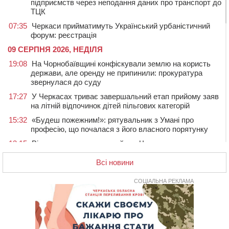
підприємств через неподання даних про транспорт до
ТЦК
07:35
Черкаси прийматимуть Український урбаністичний
форум: реєстрація
09 СЕРПНЯ 2026, НЕДІЛЯ
19:08
На Чорнобаївщині конфіскували землю на користь
держави, але оренду не припинили: прокуратура
звернулася до суду
17:27
У Черкасах триває завершальний етап прийому заяв
на літній відпочинок дітей пільгових категорій
15:32
«Будеш пожежним!»: рятувальник з Умані про
професію, що почалася з його власного порятунку
13:15
Від початку року на водоймах Черкащини загинули
37 людей, серед них 2 дітей
Всі новини
11:37
Водійка на смерть збила велосипедиста в
Черкаському районі
СОЦІАЛЬНА РЕКЛАМА
09:59
Напав на собаку з палицею та намагався наїхати на
іншу тварину: на Уманщині поліція відкрила
кримінальне провадження
08:44
Безкоштовне харчування, укриття та STEM: Черкаси