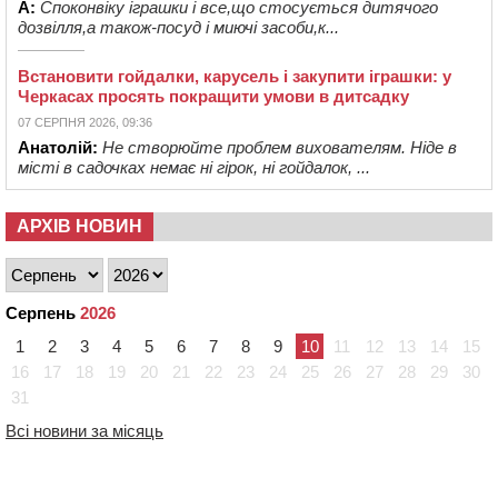
А:
Споконвіку іграшки і все,що стосується дитячого
дозвілля,а також-посуд і миючі засоби,к...
Встановити гойдалки, карусель і закупити іграшки: у
Черкасах просять покращити умови в дитсадку
07 СЕРПНЯ 2026, 09:36
Анатолій:
Не створюйте проблем вихователям. Ніде в
місті в садочках немає ні гірок, ні гойдалок, ...
АРХІВ НОВИН
Серпень
2026
1
2
3
4
5
6
7
8
9
10
11
12
13
14
15
16
17
18
19
20
21
22
23
24
25
26
27
28
29
30
31
Всі новини за місяць