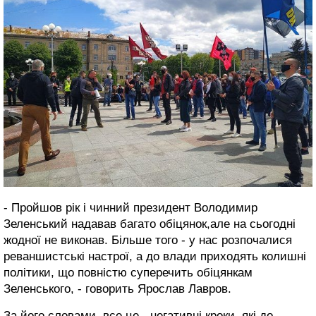
- Пройшов рік і чинний президент Володимир
Зеленський надавав багато обіцянок,але на сьогодні
жодної не виконав. Більше того - у нас розпочалися
реваншистські настрої, а до влади приходять колишні
політики, що повністю суперечить обіцянкам
Зеленського, - говорить Ярослав Лавров.
За його словами, все це - негативні кроки, які до