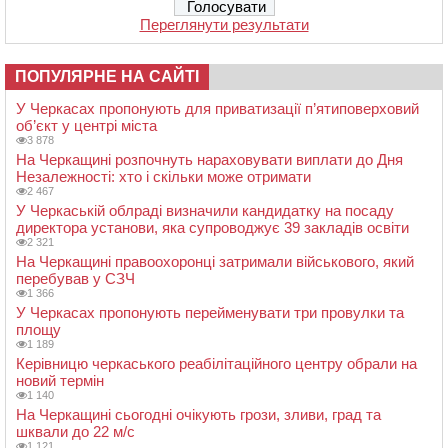
Переглянути результати
ПОПУЛЯРНЕ НА САЙТІ
У Черкасах пропонують для приватизації п’ятиповерховий
об’єкт у центрі міста
3 878
На Черкащині розпочнуть нараховувати виплати до Дня
Незалежності: хто і скільки може отримати
2 467
У Черкаській облраді визначили кандидатку на посаду
директора установи, яка супроводжує 39 закладів освіти
2 321
На Черкащині правоохоронці затримали військового, який
перебував у СЗЧ
1 366
У Черкасах пропонують перейменувати три провулки та
площу
1 189
Керівницю черкаського реабілітаційного центру обрали на
новий термін
1 140
На Черкащині сьогодні очікують грози, зливи, град та
шквали до 22 м/с
1 121