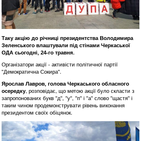
Таку акцію до річниці президентства Володимира
Зеленського влаштували під стінами Черкаської
ОДА сьогодні, 24-го травня.
Організатори акції - активісти політичної партії
"Демократична Сокира".
Ярослав Лавров, голова Черкаського обласного
осередку
, розповідає, що метою акції було скласти з
запропонованих букв "д", "у", "п" і "а" слово "щастя" і
таким чином продемонструвати рівень виконання
президентом своїх обіцянок.