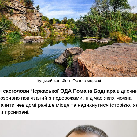
Буцький каньйон. Фото з мережі
я
ексголови Черкаської ОДА Романа Боднара
відпочи
озривно пов’язаний з подорожами, під час яких можна
ачити невідомі раніше місця та надихнутися історією, 
и пронизані.