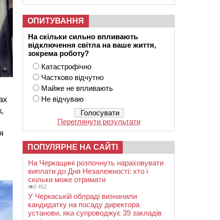
ОПИТУВАННЯ
На скільки сильно впливають
відключення світла на ваше життя,
зокрема роботу?
Катастрофічно
Частково відчутно
Майже не впливають
ах
Не відчуваю
,
и
Переглянути результати
ся
ПОПУЛЯРНЕ НА САЙТІ
На Черкащині розпочнуть нараховувати
виплати до Дня Незалежності: хто і
скільки може отримати
2 452
У Черкаській облраді визначили
кандидатку на посаду директора
установи, яка супроводжує 39 закладів