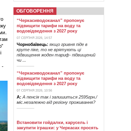
ОБГОВОРЕННЯ
го
“Черкасиводоканал” пропонує
підвищити тарифи на воду та
джу
водовідведення з 2027 року
ми.
07 СЕРПНЯ 2026, 14:57
 там
Чорнобаївець:
якщо гривня піде в
р”
круте піке, то не врятують ці
і
підвищення жоден тариф- підвищений
чи ...
 -
“Черкасиводоканал” пропонує
підвищити тарифи на воду та
водовідведення з 2027 року
07 СЕРПНЯ 2026, 10:56
А:
А пенсія так і залишиться 2595грн./
міс.незалежно від регіону проживання?
Встановити гойдалки, карусель і
закупити іграшки: у Черкасах просять