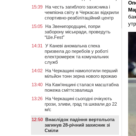
Оп
15:39
На честь загиблого захисника і
Ма
чемпіона світу в Черкасах відкрили
баж
спортивно-реабілітаційний центр
утр
15:05
На Звенигородщині, попри
заборону міськради, проведуть
“Ше.Fest”
14:31
У Каневі аномальна спека
призвела до перебоїв у роботі
електромереж та комунальних
служб
14:02
На Черкащині намолотили перший
мільйон тонн зерна нового врожаю
13:40
На Кам’янщині сталася масштабна
пожежа сміттєзвалища
13:26
На Черкащині сьогодні очікують
грози, зливи, град та шквали до 22
м/с
12:50
Внаслідок падіння вертольота
загинув 28-річний захисник зі
Сміли