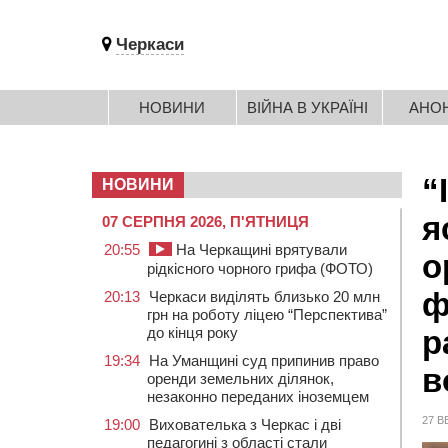
Черкаси
НОВИНИ
ВІЙНА В УКРАЇНІ
АНО
“
НОВИНИ
я
07 СЕРПНЯ 2026, П'ЯТНИЦЯ
20:55
На Черкащині врятували
о
рідкісного чорного грифа (ФОТО)
ф
20:13
Черкаси виділять близько 20 млн
грн на роботу ліцею “Перспектива”
до кінця року
р
19:34
На Уманщині суд припинив право
в
оренди земельних ділянок,
незаконно переданих іноземцем
27 В
19:00
Вихователька з Черкас і дві
педагогині з області стали