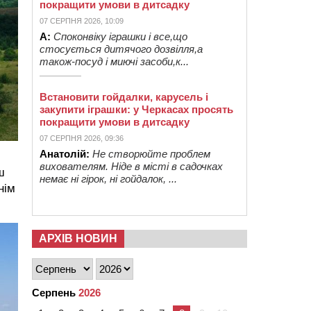
покращити умови в дитсадку
07 СЕРПНЯ 2026, 10:09
А:
Споконвіку іграшки і все,що
стосується дитячого дозвілля,а
також-посуд і миючі засоби,к...
Встановити гойдалки, карусель і
закупити іграшки: у Черкасах просять
покращити умови в дитсадку
07 СЕРПНЯ 2026, 09:36
Анатолій:
Не створюйте проблем
вихователям. Ніде в місті в садочках
ш
немає ні гірок, ні гойдалок, ...
нім
АРХІВ НОВИН
Серпень
2026