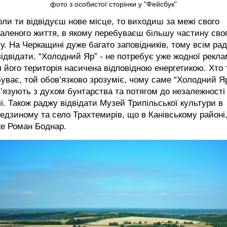
фото з особистої сторінки у "Фейсбук"
оли ти відвідуєш нове місце, то виходиш за межі свого
аленого життя, в якому перебуваєш більшу частину сво
у. На Черкащині дуже багато заповідників, тому всім ра
відвідати. “Холодний Яр” - не потребує уже жодної рекла
 його територія насичена відповідною енергетикою. Хто
уває, той обов’язково зрозуміє, чому саме “Холодний Я
’язують з духом бунтарства та потягом до незалежності 
і. Також раджу відвідати Музей Трипільської культури в
едзиному та село Трахтемирів, що в Канівському районі,
же Роман Боднар.