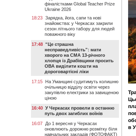
фіналістками Global Teacher Prize
Ukraine 2026
18:23
Зарядка, йога, сапи та нові
знайомства: у Черкасах закрили
сезон літнього табору для людей
поважного віку
17:48
“Це страшна
несправедливість”: мати
хворого на СМА 13-річного
хлопця із Драбівщини просить
ОВА виділити кошти на
дороговартісні ліки
17:15
На Уманщині судитимуть колишню
очільницю відділу освіти через
Тра
закупівлю електрики за завищеною
ціною
Ць
пл
16:40
У Черкасах провели в останню
по
путь двох загиблих воїнів
об
16:07
До 1 вересня у Черкасах
в У
оновлюють дорожню розмітку біля
навчальних закладів (ФОТОФАКТ)