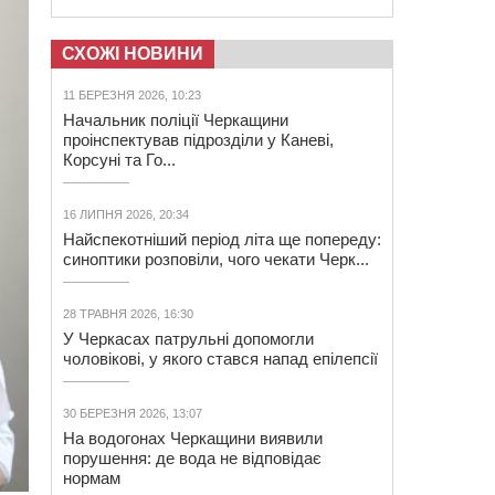
СХОЖІ НОВИНИ
11 БЕРЕЗНЯ 2026, 10:23
Начальник поліції Черкащини
проінспектував підрозділи у Каневі,
Корсуні та Го...
16 ЛИПНЯ 2026, 20:34
Найспекотніший період літа ще попереду:
синоптики розповіли, чого чекати Черк...
28 ТРАВНЯ 2026, 16:30
У Черкасах патрульні допомогли
чоловікові, у якого стався напад епілепсії
30 БЕРЕЗНЯ 2026, 13:07
На водогонах Черкащини виявили
порушення: де вода не відповідає
нормам