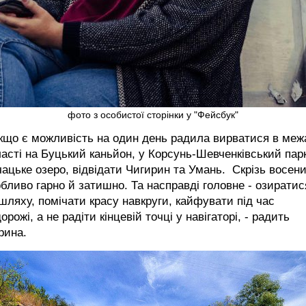
фото з особистої сторінки у "Фейсбук"
кщо є можливість на один день радила вирватися в меж
асті на Буцький каньйон, у Корсунь-Шевченківський парк
ацьке озеро, відвідати Чигирин та Умань. Скрізь восен
бливо гарно й затишно. Та насправді головне - озирати
шляху, помічати красу навкруги, кайфувати під час
орожі, а не радіти кінцевій точці у навігаторі, - радить
рина.