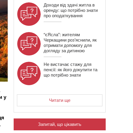
Доходи від здачі житла в
оренду: що потрібно знати
про оподаткування
“єЯсла”: жителям
Черкащини роз’яснили, як
отримати допомогу для
догляду за дитиною
Не вистачає стажу для
пенсії: як його докупити та
що потрібно знати
.
и у
Читати ще
ця
.
Запитай, що цікавить