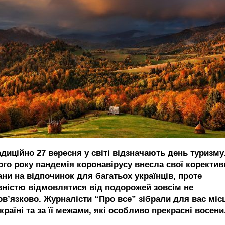
диційно 27 вересня у світі відзначають день туризму
ого року пандемія коронавірусу внесла свої коректив
ани на відпочинок для багатьох українців, проте
вністю відмовлятися від подорожей зовсім не
ов’язково. Журналісти “Про все” зібрали для вас міс
країні та за її межами, які особливо прекрасні восени