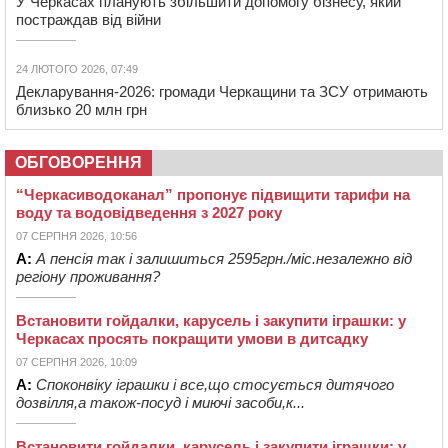
У Черкасах планують збільшити допомогу бізнесу, який
постраждав від війни
24 ЛЮТОГО 2026, 07:49
Декларування-2026: громади Черкащини та ЗСУ отримають
близько 20 млн грн
ОБГОВОРЕННЯ
“Черкасиводоканал” пропонує підвищити тарифи на
воду та водовідведення з 2027 року
07 СЕРПНЯ 2026, 10:56
А:
А пенсія так і залишиться 2595грн./міс.незалежно від
регіону проживання?
Встановити гойдалки, карусель і закупити іграшки: у
Черкасах просять покращити умови в дитсадку
07 СЕРПНЯ 2026, 10:09
А:
Споконвіку іграшки і все,що стосується дитячого
дозвілля,а також-посуд і миючі засоби,к...
Встановити гойдалки, карусель і закупити іграшки: у