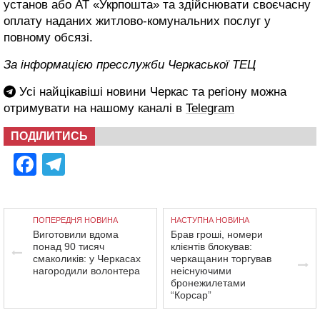
установ або АТ «Укрпошта» та здійснювати своєчасну
оплату наданих житлово-комунальних послуг у
повному обсязі.
За інформацією пресслужби Черкаської ТЕЦ
Усі найцікавіші новини Черкас та регіону можна
отримувати на нашому каналі в
Telegram
ПОДІЛИТИСЬ
Facebook
Telegram
ПОПЕРЕДНЯ НОВИНА
НАСТУПНА НОВИНА
Виготовили вдома
Брав гроші, номери
понад 90 тисяч
клієнтів блокував:
смаколиків: у Черкасах
черкащанин торгував
нагородили волонтера
неіснуючими
бронежилетами
“Корсар”