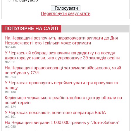
Переглянути результати
ПОПУЛЯРНЕ НА САЙТІ
На Черкащині розпочнуть нараховувати виплати до Дня
Незалежності: хто і скільки може отримати
2 446
У Черкаській облраді визначили кандидатку на посаду
директора установи, яка супроводжує 39 закладів освіти
2 311
На Черкащині правоохоронці затримали військового, який
перебував у СЗЧ
1 354
У Черкасах пропонують перейменувати три провулки та
площу
1 180
Керівницю черкаського реабілітаційного центру обрали на
новий термін
1 124
У Черкасах поховають полеглого оператора БпЛА
1 101
На Черкащині виграли 1 000 000 гривень у “Лото-Забава”
1 080