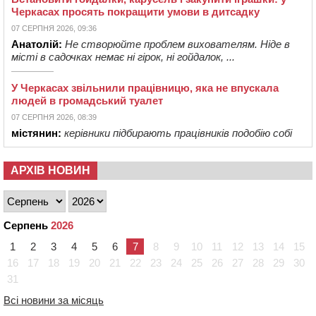
Черкасах просять покращити умови в дитсадку
07 СЕРПНЯ 2026, 09:36
Анатолій:
Не створюйте проблем вихователям. Ніде в
місті в садочках немає ні гірок, ні гойдалок, ...
У Черкасах звільнили працівницю, яка не впускала
людей в громадський туалет
07 СЕРПНЯ 2026, 08:39
містянин:
керівники підбирають працівників подобію собі
АРХІВ НОВИН
Серпень
2026
1
2
3
4
5
6
7
8
9
10
11
12
13
14
15
16
17
18
19
20
21
22
23
24
25
26
27
28
29
30
31
Всі новини за місяць