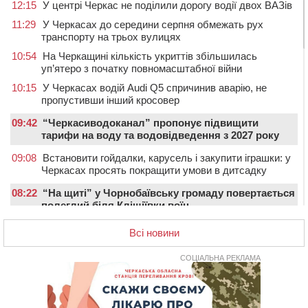
12:15
У центрі Черкас не поділили дорогу водії двох ВАЗів
11:29
У Черкасах до середини серпня обмежать рух
транспорту на трьох вулицях
10:54
На Черкащині кількість укриттів збільшилась
уп’ятеро з початку повномасштабної війни
10:15
У Черкасах водій Audi Q5 спричинив аварію, не
пропустивши інший кросовер
09:42
“Черкасиводоканал” пропонує підвищити
тарифи на воду та водовідведення з 2027 року
09:08
Встановити гойдалки, карусель і закупити іграшки: у
Черкасах просять покращити умови в дитсадку
08:22
“На щиті” у Чорнобаївську громаду повертається
полеглий біля Кліщіївки воїн
07:30
Понад 968 мільйонів гривень земельного податку
Всі новини
сплатили на Черкащині
06 СЕРПНЯ 2026, ЧЕТВЕР
СОЦІАЛЬНА РЕКЛАМА
21:13
Вісім медалей, з яких чотири золоті: черкаські
спортсмени тріумфували на чемпіонаті України