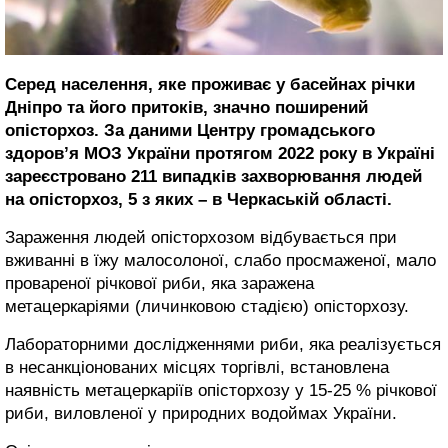
Серед населення, яке проживає у басейнах річки
Дніпро та його притоків, значно поширений
опісторхоз. За даними Центру громадського
здоров’я МОЗ України протягом 2022 року в Україні
зареєстровано 211 випадків захворювання людей
на опісторхоз, 5 з яких – в Черкаській області.
Зараження людей опісторхозом відбувається при
вживанні в їжу малосолоної, слабо просмаженої, мало
провареної річкової риби, яка заражена
метацеркаріями (личинковою стадією) опісторхозу.
Лабораторними дослідженнями риби, яка реалізується
в несанкціонованих місцях торгівлі, встановлена
наявність метацеркаріїв опісторхозу у 15-25 % річкової
риби, виловленої у природних водоймах України.