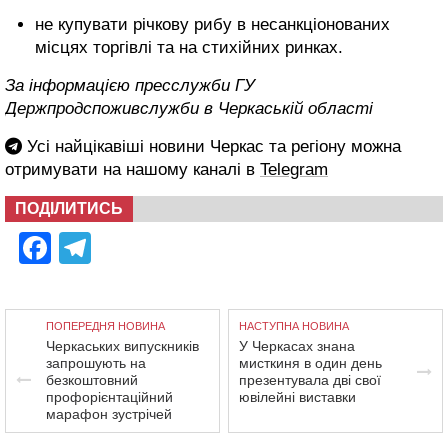
не купувати річкову рибу в несанкціонованих
місцях торгівлі та на стихійних ринках.
За інформацією пресслужби ГУ
Держпродспоживслужби в Черкаській області
Усі найцікавіші новини Черкас та регіону можна
отримувати на нашому каналі в
Telegram
ПОДІЛИТИСЬ
Facebook
Telegram
ПОПЕРЕДНЯ НОВИНА
НАСТУПНА НОВИНА
Черкаських випускників
У Черкасах знана
запрошують на
мисткиня в один день
безкоштовний
презентувала дві свої
профорієнтаційний
ювілейні виставки
марафон зустрічей