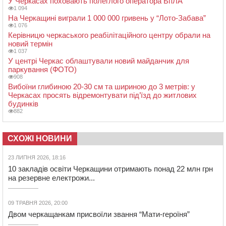
У Черкасах поховають полеглого оператора БпЛА
1 094
На Черкащині виграли 1 000 000 гривень у “Лото-Забава”
1 076
Керівницю черкаського реабілітаційного центру обрали на
новий термін
1 037
У центрі Черкас облаштували новий майданчик для
паркування (ФОТО)
908
Вибоїни глибиною 20-30 см та шириною до 3 метрів: у
Черкасах просять відремонтувати під’їзд до житлових
будинків
882
СХОЖІ НОВИНИ
23 ЛИПНЯ 2026, 18:16
10 закладів освіти Черкащини отримають понад 22 млн грн
на резервне електрожи...
09 ТРАВНЯ 2026, 20:00
Двом черкащанкам присвоїли звання “Мати-героїня”