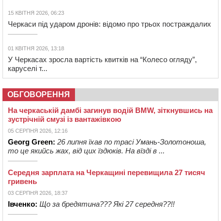
15 КВІТНЯ 2026, 06:23
Черкаси під ударом дронів: відомо про трьох постраждалих
01 КВІТНЯ 2026, 13:18
У Черкасах зросла вартість квитків на “Колесо огляду”,
каруселі т...
ОБГОВОРЕННЯ
На черкаській дамбі загинув водій BMW, зіткнувшись на
зустрічній смузі із вантажівкою
05 СЕРПНЯ 2026, 12:16
Georg Green:
26 липня їхав по трасі Умань-Золотоноша,
то це якийсь жах, від цих їздюків. На вїзді в ...
Середня зарплата на Черкащині перевищила 27 тисяч
гривень
03 СЕРПНЯ 2026, 18:37
Івченко:
Що за бредятина??? Які 27 середня??!!