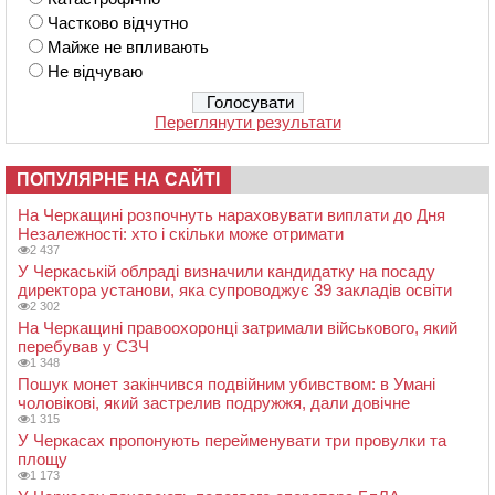
Частково відчутно
Майже не впливають
Не відчуваю
Переглянути результати
ПОПУЛЯРНЕ НА САЙТІ
На Черкащині розпочнуть нараховувати виплати до Дня
Незалежності: хто і скільки може отримати
2 437
У Черкаській облраді визначили кандидатку на посаду
директора установи, яка супроводжує 39 закладів освіти
2 302
На Черкащині правоохоронці затримали військового, який
перебував у СЗЧ
1 348
Пошук монет закінчився подвійним убивством: в Умані
чоловікові, який застрелив подружжя, дали довічне
1 315
У Черкасах пропонують перейменувати три провулки та
площу
1 173