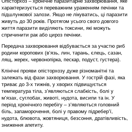
Опісторхоз – хронічне паразитарне захворювання, яке
характеризується переважним ураженням печінки та
підшлункової залози. Якщо не лікуватись, ці паразити
живуть до 30 років. Протягом усього свого довгого
життя паразити виділяють токсини, які можуть
спричинити рак або цироз печінки.
Передача захворювання відбувається за участю риб
родини коропових (в’язь, лин, тарань, єлець, сазан,
лящ, жерех, червонопірка, пескар, подуст, густера).
Клінічні прояви опісторхозу дуже різноманітні та
залежать від фази захворювання. У гострій фазі, яка
триває до 3-х тижнів, у хворих підвищується
температура тіла, з’являються слабкість, болі у
м’язах, суглобах, животі, нудота, висипи та ін. У
період хронічного перебігу – з’являються головний
біль, запаморочення, болі у правому підребер’ї,
нудота, блювота, жовтяниця, безсоння, дратівливість,
зниження апетиту.