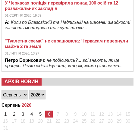
У Черкасах поліція перевірила понад 100 осіб та 12
розважальних закладів
01 СЕРПНЯ 2026, 19:39
А:
Коли по Благовісній та Надпільній на шаленій швидкості
гасають мотоцикли та круті тачки...
“Туалетна схема” не спрацювала: Черкасам повернули
майже 2 га землі
31 ЛИПНЯ 2026, 13:27
Петро Борисович:
не поділились?... всі знають, як це
працює. Легко відслідкувати, хто,як,якими рішеннями...
АРХІВ НОВИН
Серпень
2026
1
2
3
4
5
6
7
8
9
10
11
12
13
14
15
16
17
18
19
20
21
22
23
24
25
26
27
28
29
30
31