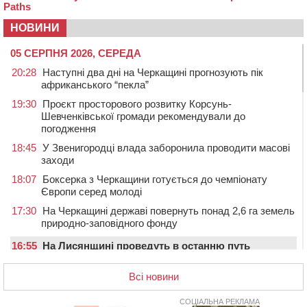
НОВИНИ
05 СЕРПНЯ 2026, СЕРЕДА
20:28
Наступні два дні на Черкащині прогнозують пік
африканського “пекла”
19:30
Проєкт просторового розвитку Корсунь-
Шевченківської громади рекомендували до
погодження
18:45
У Звенигородці влада заборонила проводити масові
заходи
18:07
Боксерка з Черкащини готується до чемпіонату
Європи серед молоді
17:30
На Черкащині державі повернуть понад 2,6 га земель
природно-заповідного фонду
16:55
На Лисянщині проведуть в останню путь
полеглого внаслідок атаки FPV-дрона воїна
Всі новини
16:16
У Дахнівському лісництві екоінспектори натрапили на
незаконне будівництво
СОЦІАЛЬНА РЕКЛАМА