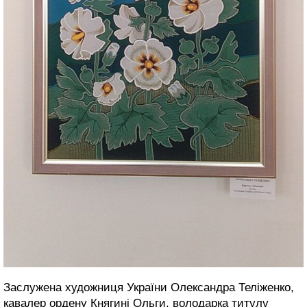
Заслужена художниця України Олександра Теліженко,
кавалер ордену Княгині Ольги, володарка титулу