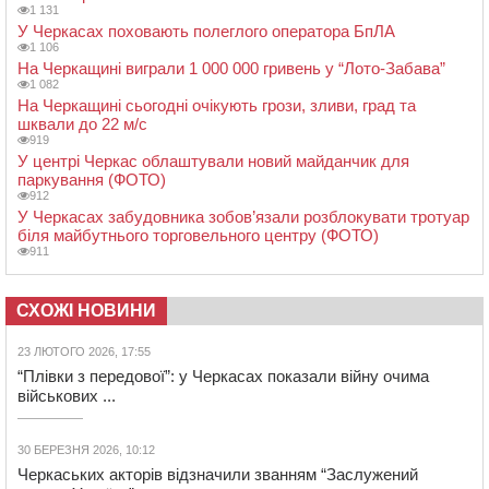
1 131
У Черкасах поховають полеглого оператора БпЛА
1 106
На Черкащині виграли 1 000 000 гривень у “Лото-Забава”
1 082
На Черкащині сьогодні очікують грози, зливи, град та
шквали до 22 м/с
919
У центрі Черкас облаштували новий майданчик для
паркування (ФОТО)
912
У Черкасах забудовника зобов’язали розблокувати тротуар
біля майбутнього торговельного центру (ФОТО)
911
СХОЖІ НОВИНИ
23 ЛЮТОГО 2026, 17:55
“Плівки з передової”: у Черкасах показали війну очима
військових ...
30 БЕРЕЗНЯ 2026, 10:12
Черкаських акторів відзначили званням “Заслужений