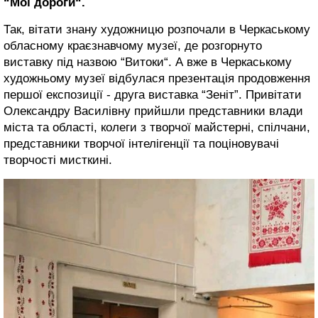
“Мої дороги“.
Так, вітати знану художницю розпочали в Черкаському
обласному краєзнавчому музеї, де розгорнуто
виставку під назвою “Витоки“. А вже в Черкаському
художньому музеї відбулася презентація продовження
першої експозиції - друга виставка “Зеніт”. Привітати
Олександру Василівну прийшли представники влади
міста та області, колеги з творчої майстерні, спілчани,
представники творчої інтелігенції та поціновувачі
творчості мисткині.