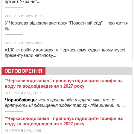
артист України”...
24 БЕРЕЗНЯ 2026, 11:53
У Черкасах відкрили виставку “Повоєнний сад” – про життя
пі...
07 БЕРЕЗНЯ 2026, 08:25
«100 історій» у колажах: у Черкаському художньому музеї
презентували нетипову...
ОБГОВОРЕННЯ
“Черкасиводоканал” пропонує підвищити тарифи на
воду та водовідведення з 2027 року
07 СЕРПНЯ 2026, 14:57
Чорнобаївець:
якщо гривня піде в круте піке, то не
врятують ці підвищення жоден тариф- підвищений чи ...
“Черкасиводоканал” пропонує підвищити тарифи на
воду та водовідведення з 2027 року
07 СЕРПНЯ 2026, 10:56