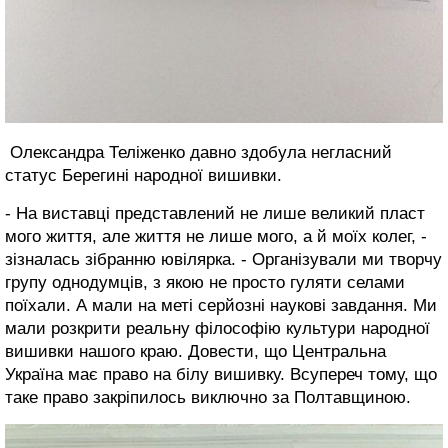
Олександра Теліженко давно здобула негласний
статус Берегині народної вишивки.
- На виставці представлений не лише великий пласт
мого життя, але життя не лише мого, а й моїх колег, -
зізналась зібранню ювілярка. - Організували ми творчу
групу однодумців, з якою не просто гуляти селами
поїхали. А мали на меті серйозні наукові завдання. Ми
мали розкрити реальну філософію культури народної
вишивки нашого краю. Довести, що Центральна
Україна має право на білу вишивку. Всупереч тому, що
таке право закріпилось виключно за Полтавщиною.