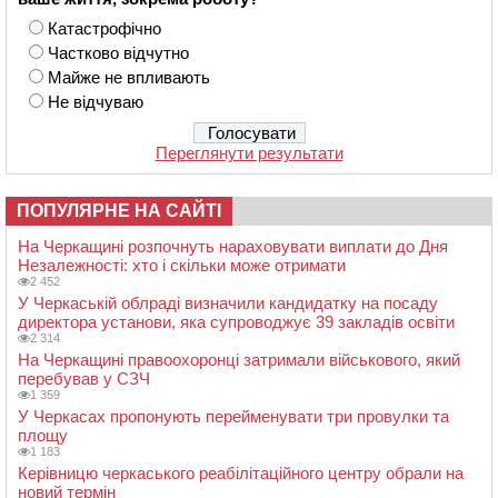
Катастрофічно
Частково відчутно
Майже не впливають
Не відчуваю
Переглянути результати
ПОПУЛЯРНЕ НА САЙТІ
На Черкащині розпочнуть нараховувати виплати до Дня
Незалежності: хто і скільки може отримати
2 452
У Черкаській облраді визначили кандидатку на посаду
директора установи, яка супроводжує 39 закладів освіти
2 314
На Черкащині правоохоронці затримали військового, який
перебував у СЗЧ
1 359
У Черкасах пропонують перейменувати три провулки та
площу
1 183
Керівницю черкаського реабілітаційного центру обрали на
новий термін