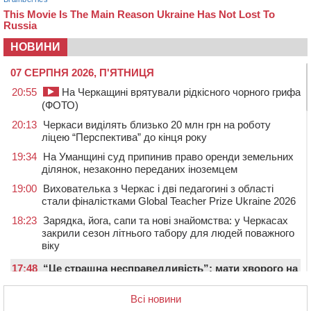
НОВИНИ
07 СЕРПНЯ 2026, П'ЯТНИЦЯ
20:55
На Черкащині врятували рідкісного чорного грифа
(ФОТО)
20:13
Черкаси виділять близько 20 млн грн на роботу
ліцею “Перспектива” до кінця року
19:34
На Уманщині суд припинив право оренди земельних
ділянок, незаконно переданих іноземцем
19:00
Вихователька з Черкас і дві педагогині з області
стали фіналістками Global Teacher Prize Ukraine 2026
18:23
Зарядка, йога, сапи та нові знайомства: у Черкасах
закрили сезон літнього табору для людей поважного
віку
17:48
“Це страшна несправедливість”: мати хворого на
СМА 13-річного хлопця із Драбівщини просить
ОВА виділити кошти на дороговартісні ліки
Всі новини