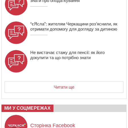
знати про оподаткування
21:13
Вісім медалей, з яких чотири золоті: черкаські
спортсмени тріумфували на чемпіонаті України
“єЯсла”: жителям Черкащини роз’яснили, як
отримати допомогу для догляду за дитиною
Не вистачає стажу для пенсії: як його
докупити та що потрібно знати
Читати ще
МИ У СОЦМЕРЕЖАХ
Сторінка Facebook