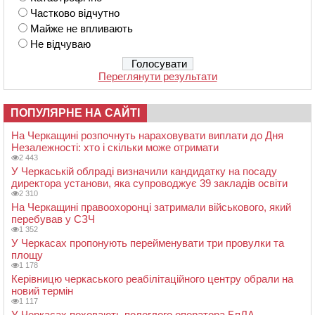
Частково відчутно
Майже не впливають
Не відчуваю
Переглянути результати
ПОПУЛЯРНЕ НА САЙТІ
На Черкащині розпочнуть нараховувати виплати до Дня
Незалежності: хто і скільки може отримати
2 443
У Черкаській облраді визначили кандидатку на посаду
директора установи, яка супроводжує 39 закладів освіти
2 310
На Черкащині правоохоронці затримали військового, який
перебував у СЗЧ
1 352
У Черкасах пропонують перейменувати три провулки та
площу
1 178
Керівницю черкаського реабілітаційного центру обрали на
новий термін
1 117
У Черкасах поховають полеглого оператора БпЛА