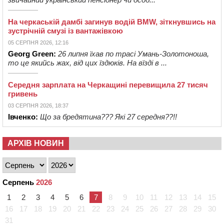
На черкаській дамбі загинув водій BMW, зіткнувшись на
зустрічній смузі із вантажівкою
05 СЕРПНЯ 2026, 12:16
Georg Green:
26 липня їхав по трасі Умань-Золотоноша,
то це якийсь жах, від цих їздюків. На вїзді в ...
Середня зарплата на Черкащині перевищила 27 тисяч
гривень
03 СЕРПНЯ 2026, 18:37
Івченко:
Що за бредятина??? Які 27 середня??!!
АРХІВ НОВИН
Серпень
2026
1
2
3
4
5
6
7
8
9
10
11
12
13
14
15
16
17
18
19
20
21
22
23
24
25
26
27
28
29
30
31