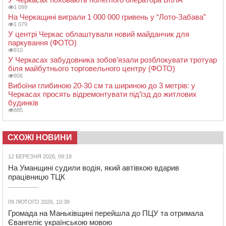
1 099
На Черкащині виграли 1 000 000 гривень у “Лото-Забава”
1 079
У центрі Черкас облаштували новий майданчик для
паркування (ФОТО)
910
У Черкасах забудовника зобов’язали розблокувати тротуар
біля майбутнього торговельного центру (ФОТО)
906
Вибоїни глибиною 20-30 см та шириною до 3 метрів: у
Черкасах просять відремонтувати під’їзд до житлових
будинків
885
СХОЖІ НОВИНИ
12 БЕРЕЗНЯ 2026, 09:18
На Уманщині судили водія, який автівкою вдарив
працівницю ТЦК
09 ЛЮТОГО 2026, 10:38
Громада на Маньківщині перейшла до ПЦУ та отримала
Євангеліє українською мовою