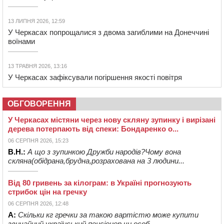
13 ЛИПНЯ 2026, 12:59
У Черкасах попрощалися з двома загиблими на Донеччині
воїнами
13 ТРАВНЯ 2026, 13:16
У Черкасах зафіксували погіршення якості повітря
ОБГОВОРЕННЯ
У Черкасах містяни через нову скляну зупинку і вирізані
дерева потерпають від спеки: Бондаренко о...
06 СЕРПНЯ 2026, 15:23
В.Н.:
А що з зупинкою Дружби народів?Чому вона
скляна(обідрана,брудна,розрахована на 3 людини...
Від 80 гривень за кілограм: в Україні прогнозують
стрибок цін на гречку
06 СЕРПНЯ 2026, 12:48
А:
Скільки кг гречки за такою вартістю може купити
звичайний український пенсіонер чи особ...