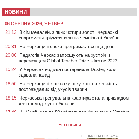
НОВИНИ
06 СЕРПНЯ 2026, ЧЕТВЕР
21:13
Вісім медалей, з яких чотири золоті: черкаські
спортсмени тріумфували на чемпіонаті України
20:31
На Черкащині спека протримається ще день
20:00
Педагогів Черкас запрошують на зустріч із
переможцем Global Teacher Prize Ukraine 2023
19:24
У Черкасах водійка протаранила Duster, коли
здавала назад
18:50
На Черкащині з початку року зросла кількість
постраждалих від укусів тварин
18:15
Черкаська тренувальна квартира стала прикладом
для громад з усієї України
17:40
ЧНУ увійшов до 50 найпопулярніших вишів України
серед вступників
Всі новини
17:07
На Хімселищі у Черкасах облаштували новий
контейнерний майданчик
СОЦІАЛЬНА РЕКЛАМА