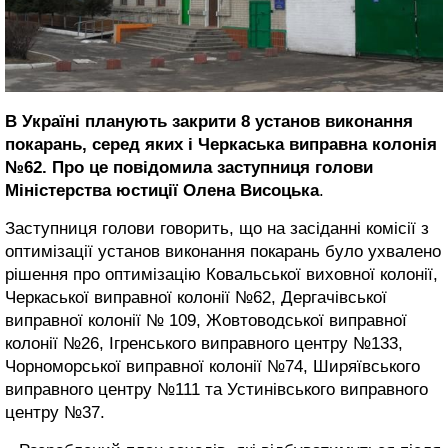
В Україні планують закрити 8 установ виконання
покарань, серед яких і Черкаська виправна колонія
№62. Про це повідомила заступниця голови
Міністерства юстиції Олена Висоцька
.
Заступниця голови говорить, що на засіданні комісії з
оптимізації установ виконання покарань було ухвалено
рішення про оптимізацію Ковальської виховної колонії,
Черкаської виправної колонії №62, Дергачівської
виправної колонії № 109, Жовтоводської виправної
колонії №26, Ігренського виправного центру №133,
Чорноморської виправної колонії №74, Ширяївського
виправного центру №111 та Устинівського виправного
центру №37.