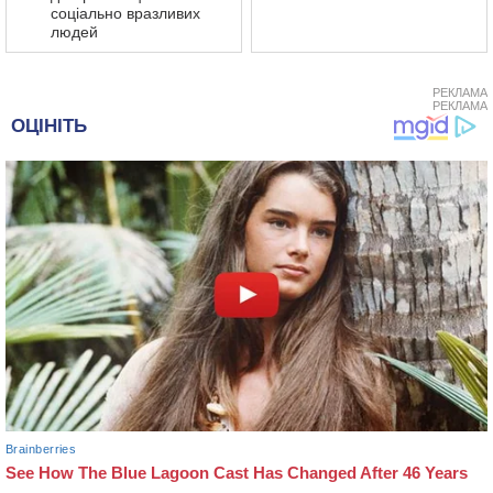
соціально вразливих
людей
РЕКЛАМА
РЕКЛАМА