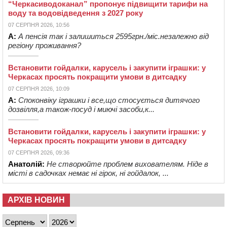
“Черкасиводоканал” пропонує підвищити тарифи на
воду та водовідведення з 2027 року
07 СЕРПНЯ 2026, 10:56
А:
А пенсія так і залишиться 2595грн./міс.незалежно від
регіону проживання?
Встановити гойдалки, карусель і закупити іграшки: у
Черкасах просять покращити умови в дитсадку
07 СЕРПНЯ 2026, 10:09
А:
Споконвіку іграшки і все,що стосується дитячого
дозвілля,а також-посуд і миючі засоби,к...
Встановити гойдалки, карусель і закупити іграшки: у
Черкасах просять покращити умови в дитсадку
07 СЕРПНЯ 2026, 09:36
Анатолій:
Не створюйте проблем вихователям. Ніде в
місті в садочках немає ні гірок, ні гойдалок, ...
АРХІВ НОВИН