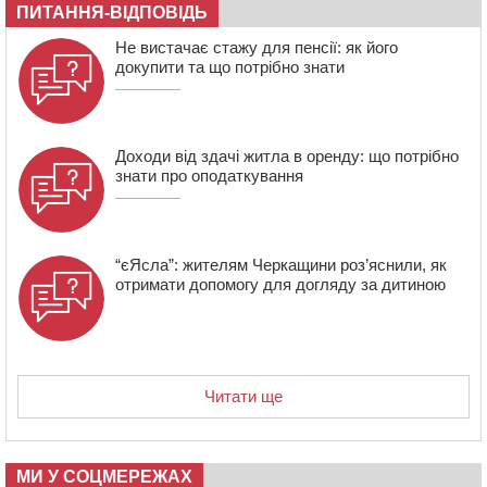
17:15
На Уманщині судитимуть колишню очільницю відділу
ПИТАННЯ-ВІДПОВІДЬ
освіти через закупівлю електрики за завищеною
ціною
Не вистачає стажу для пенсії: як його
докупити та що потрібно знати
16:40
У Черкасах провели в останню путь двох
загиблих воїнів
Доходи від здачі житла в оренду: що потрібно
знати про оподаткування
“єЯсла”: жителям Черкащини роз’яснили, як
отримати допомогу для догляду за дитиною
Читати ще
МИ У СОЦМЕРЕЖАХ