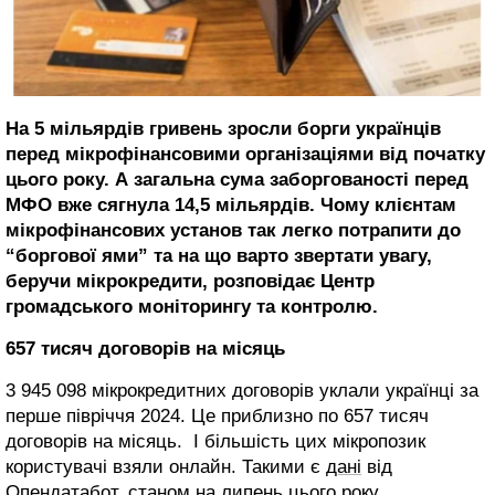
На 5 мільярдів гривень зросли борги українців
перед мікрофінансовими організаціями від початку
цього року. А загальна сума заборгованості перед
МФО вже сягнула 14,5 мільярдів. Чому клієнтам
мікрофінансових установ так легко потрапити до
“боргової ями” та на що варто звертати увагу,
беручи мікрокредити, розповідає Центр
громадського моніторингу та контролю.
657 тисяч договорів на місяць
3 945 098 мікрокредитних договорів уклали українці за
перше півріччя 2024. Це приблизно по 657 тисяч
договорів на місяць. І більшість цих мікропозик
користувачі взяли онлайн. Такими є
дані
від
Опендатабот, станом на липень цього року.