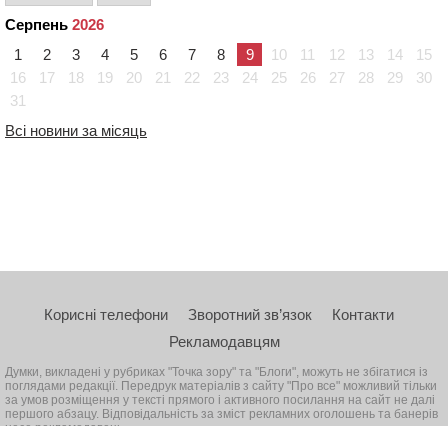
Серпень
2026
1
2
3
4
5
6
7
8
9
10
11
12
13
14
15
16
17
18
19
20
21
22
23
24
25
26
27
28
29
30
31
Всі новини за місяць
Корисні телефони
Зворотний зв’язок
Контакти
Рекламодавцям
Думки, викладені у рубриках "Точка зору" та "Блоги", можуть не збігатися із
поглядами редакції. Передрук матеріалів з сайту "Про все" можливий тільки
за умов розміщення у тексті прямого і активного посилання на сайт не далі
першого абзацу. Відповідальність за зміст рекламних оголошень та банерів
несе рекламодавець