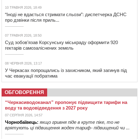
10 ТРАВНЯ 2026, 18:49
“Іноді не вдається стримати сльози”: диспетчерка ДСНС
про дзвінки після приль...
07 ТРАВНЯ 2026, 18:50
Суд зобов’язав Корсунську міськраду оформити 920
гектарів самозаліснених земель
08 ЧЕРВНЯ 2026, 13:17
У Черкасах попрощались із захисником, який загинув під
час евакуації побратима
ОБГОВОРЕННЯ
“Черкасиводоканал” пропонує підвищити тарифи на
воду та водовідведення з 2027 року
07 СЕРПНЯ 2026, 14:57
Чорнобаївець:
якщо гривня піде в круте піке, то не
врятують ці підвищення жоден тариф- підвищений чи ...