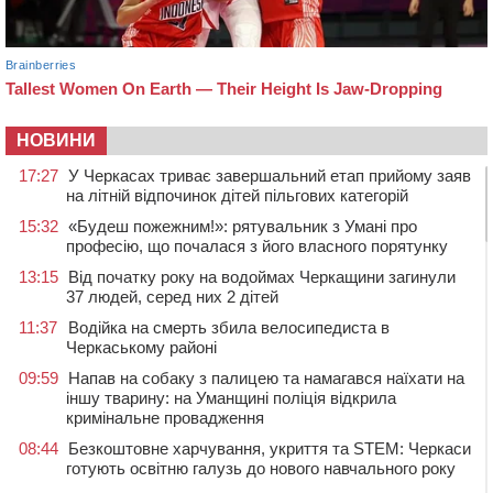
НОВИНИ
17:27
У Черкасах триває завершальний етап прийому заяв
на літній відпочинок дітей пільгових категорій
15:32
«Будеш пожежним!»: рятувальник з Умані про
професію, що почалася з його власного порятунку
13:15
Від початку року на водоймах Черкащини загинули
37 людей, серед них 2 дітей
11:37
Водійка на смерть збила велосипедиста в
Черкаському районі
09:59
Напав на собаку з палицею та намагався наїхати на
іншу тварину: на Уманщині поліція відкрила
кримінальне провадження
08:44
Безкоштовне харчування, укриття та STEM: Черкаси
готують освітню галузь до нового навчального року