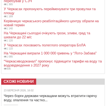
перебував у СЗЧ
1 365
У Черкасах пропонують перейменувати три провулки та
площу
1 189
Керівницю черкаського реабілітаційного центру обрали на
новий термін
1 140
На Черкащині сьогодні очікують грози, зливи, град та
шквали до 22 м/с
1 120
У Черкасах поховають полеглого оператора БпЛА
1 110
На Черкащині виграли 1 000 000 гривень у “Лото-Забава”
1 085
“Черкасиводоканал” пропонує підвищити тарифи на воду та
водовідведення з 2027 року
936
СХОЖІ НОВИНИ
23 БЕРЕЗНЯ 2026, 16:02
Через борги держави черкащани можуть втратити гарячу
воду, опалення та частко...