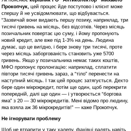
Прокопчук,
цей процес йде поступово і клієнт може
спершу й не усвідомлювати, що відбувається.
“Зазвичай вони видають першу позику, наприклад, три
тисячі гривень на місяць, без відсотків. Через місяць
позичальник повертає цю суму, і йому пропонують
новий кредит, але вже під 1-3% на день. Людина
думає, що це вигідно, і бере знову три тисячі, проте
через місяць заборгованість становить уже 5700
гривень. Якщо у позичальника немає таких коштів,
МФО пропонує пролонгацію: наприклад, сплатити
півтори тисячі гривень зараз, а “тіло” перенести на
наступний місяць. І так цей процес затягується. Дехто
бере один мікрокредит, потім ще один, щоб перекрити
попередній, далі ще один — і утворюється “боргова
яма” з 20 — 30 мікрокредитів. Мені відомо про людину,
яка взяла аж 36 мікрокредитів!” — каже Прокопчук.
Не ігнорувати проблему
Щоб не втрапити у таку халепу, фахівці радять навіть