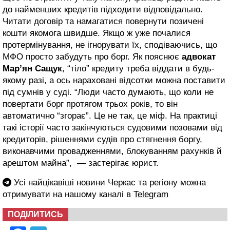
до найменших кредитів підходити відповідально.
Читати договір та намагатися повернути позичені
кошти якомога швидше. Якщо ж уже почалися
протермінування, не ігнорувати їх, сподіваючись, що
МФО просто забудуть про борг. Як пояснює
адвокат
Мар’ян Сащук
, “тіло” кредиту треба віддати в будь-
якому разі, а ось нараховані відсотки можна поставити
під сумнів у суді. “Люди часто думають, що коли не
повертати борг протягом трьох років, то він
автоматично “згорає”. Це не так, це міф. На практиці
такі історії часто закінчуються судовими позовами від
кредиторів, рішеннями судів про стягнення боргу,
виконавчими провадженнями, блокуванням рахунків й
арештом майна”, — застерігає юрист.
Усі найцікавіші новини Черкас та регіону можна
отримувати на нашому каналі в
Telegram
ПОДІЛИТИСЬ