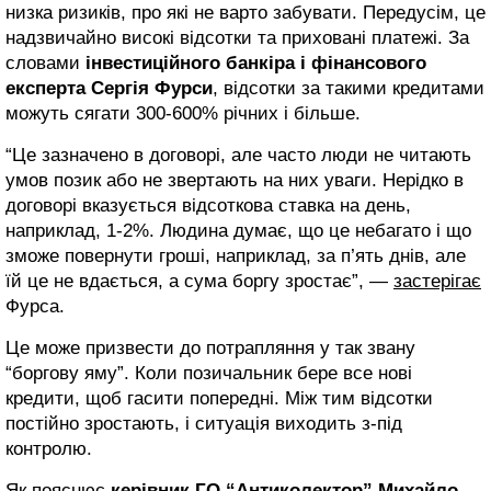
низка ризиків, про які не варто забувати. Передусім, це
надзвичайно високі відсотки та приховані платежі. За
словами
інвестиційного банкіра і фінансового
експерта Сергія Фурси
, відсотки за такими кредитами
можуть сягати 300-600% річних і більше.
“Це зазначено в договорі, але часто люди не читають
умов позик або не звертають на них уваги. Нерідко в
договорі вказується відсоткова ставка на день,
наприклад, 1-2%. Людина думає, що це небагато і що
зможе повернути гроші, наприклад, за п’ять днів, але
їй це не вдається, а сума боргу зростає”, —
застерігає
Фурса.
Це може призвести до потрапляння у так звану
“боргову яму”. Коли позичальник бере все нові
кредити, щоб гасити попередні. Між тим відсотки
постійно зростають, і ситуація виходить з-під
контролю.
Як пояснює
керівник ГО “Антиколектор” Михайло