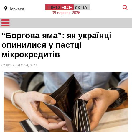
ПРО
ВСЕ
.ck.ua
Черкаси
09 серпня, 2026
“Боргова яма”: як українці
опинилися у пастці
мікрокредитів
02 ЖОВТНЯ 2024, 08:11