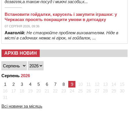
дозвілля,а також-посуд і миючі засоби,к...
Встановити гойдалки, карусель і закупити іграшки: у
Черкасах просять покращити умови в дитсадку
07 СЕРПНЯ 2026, 09:36
Анатолій:
Не створюйте проблем вихователям. Ніде в
місті в садочках немає ні гірок, ні гойдалок, ...
АРХІВ НОВИН
Серпень
2026
1
2
3
4
5
6
7
8
9
10
11
12
13
14
15
16
17
18
19
20
21
22
23
24
25
26
27
28
29
30
31
Всі новини за місяць