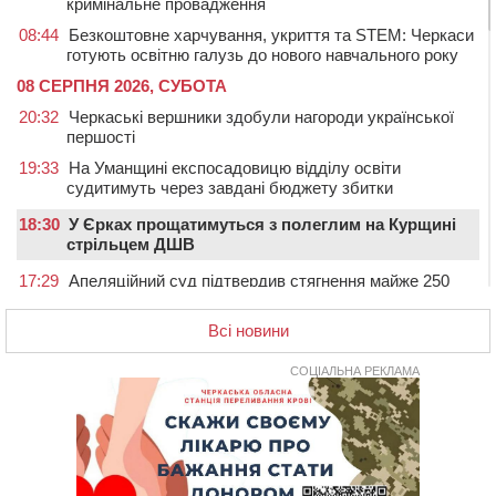
кримінальне провадження
08:44
Безкоштовне харчування, укриття та STEM: Черкаси
готують освітню галузь до нового навчального року
08 СЕРПНЯ 2026, СУБОТА
20:32
Черкаські вершники здобули нагороди української
першості
19:33
На Уманщині експосадовицю відділу освіти
судитимуть через завдані бюджету збитки
18:30
У Єрках прощатимуться з полеглим на Курщині
стрільцем ДШВ
17:29
Апеляційний суд підтвердив стягнення майже 250
тис. грн шкоди за незаконний вилов риби
Всі новини
16:07
У Черкасах за ніч виявили 15 порушників
комендантської години та 10 нетверезих водіїв
СОЦІАЛЬНА РЕКЛАМА
15:12
На Золотоніщині водійка збила пішохода, який
перебігав дорогу
14:11
На Черкащині прокуратура через суд вимагає взяти
під охорону 188-річну церкву
13:00
У Смілі біля магазину під колесами вантажівки