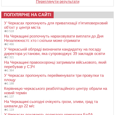
Переглянути результати
ПОПУЛЯРНЕ НА САЙТІ
У Черкасах пропонують для приватизації п’ятиповерховий
об’єкт у центрі міста
3 518
На Черкащині розпочнуть нараховувати виплати до Дня
Незалежності: хто і скільки може отримати
2 466
У Черкаській облраді визначили кандидатку на посаду
директора установи, яка супроводжує 39 закладів освіти
2 321
На Черкащині правоохоронці затримали військового, який
перебував у СЗЧ
1 364
У Черкасах пропонують перейменувати три провулки та
площу
1 188
Керівницю черкаського реабілітаційного центру обрали на
новий термін
1 137
На Черкащині сьогодні очікують грози, зливи, град та
шквали до 22 м/с
1 119
У Черкасах поховають полеглого оператора БпЛА