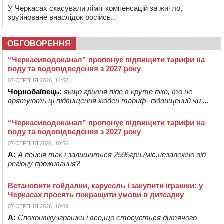
У Черкасах скасували ліміт компенсацій за житло,
зруйноване внаслідок російсь...
ОБГОВОРЕННЯ
“Черкасиводоканал” пропонує підвищити тарифи на
воду та водовідведення з 2027 року
07 СЕРПНЯ 2026, 14:57
Чорнобаївець:
якщо гривня піде в круте піке, то не
врятують ці підвищення жоден тариф- підвищений чи ...
“Черкасиводоканал” пропонує підвищити тарифи на
воду та водовідведення з 2027 року
07 СЕРПНЯ 2026, 10:56
А:
А пенсія так і залишиться 2595грн./міс.незалежно від
регіону проживання?
Встановити гойдалки, карусель і закупити іграшки: у
Черкасах просять покращити умови в дитсадку
07 СЕРПНЯ 2026, 10:09
А:
Споконвіку іграшки і все,що стосується дитячого