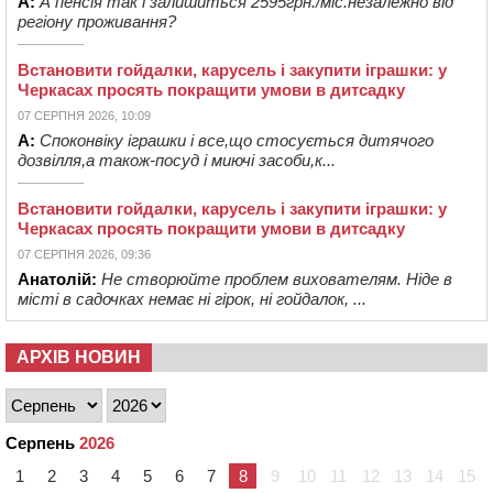
А:
А пенсія так і залишиться 2595грн./міс.незалежно від
регіону проживання?
Встановити гойдалки, карусель і закупити іграшки: у
Черкасах просять покращити умови в дитсадку
07 СЕРПНЯ 2026, 10:09
А:
Споконвіку іграшки і все,що стосується дитячого
дозвілля,а також-посуд і миючі засоби,к...
Встановити гойдалки, карусель і закупити іграшки: у
Черкасах просять покращити умови в дитсадку
07 СЕРПНЯ 2026, 09:36
Анатолій:
Не створюйте проблем вихователям. Ніде в
місті в садочках немає ні гірок, ні гойдалок, ...
АРХІВ НОВИН
Серпень
2026
1
2
3
4
5
6
7
8
9
10
11
12
13
14
15