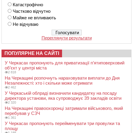
Катастрофічно
Частково відчутно
Майже не впливають
Не відчуваю
Переглянути результати
ПОПУЛЯРНЕ НА САЙТІ
У Черкасах пропонують для приватизації п’ятиповерховий
об’єкт у центрі міста
2 818
На Черкащині розпочнуть нараховувати виплати до Дня
Незалежності: хто і скільки може отримати
2 462
У Черкаській облраді визначили кандидатку на посаду
директора установи, яка супроводжує 39 закладів освіти
2 320
На Черкащині правоохоронці затримали військового, який
перебував у СЗЧ
1 361
У Черкасах пропонують перейменувати три провулки та
площу
1 188