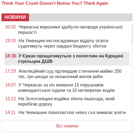
НОВИНИ
20:32
Черкаські вершники здобули нагороди української
першості
19:33
На Уманщині експосадовицю відділу освіти
судитимуть через завдані бюджету збитки
18:30
У Єрках прощатимуться з полеглим на Курщині
стрільцем ДШВ
17:29
Апеляційний суд підтвердив стягнення майже 250
тис. грн шкоди за незаконний вилов риби
16:07
У Черкасах за ніч виявили 15 порушників
комендантської години та 10 нетверезих водіїв
15:12
На Золотоніщині водійка збила пішохода, який
перебігав дорогу
14:11
На Черкащині прокуратура через суд вимагає взяти
під охорону 188-річну церкву
Всі новини
13:00
У Смілі біля магазину під колесами вантажівки
загинула жінка