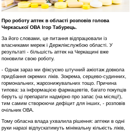
Про роботу аптек в області розповів голова
Черкаської ОВА Ігор Табурець.
За його словами, це питання відпрацювали із
власниками мереж і Держлікслужбою області. У
результаті - більшість аптек на Черкащині вже
поновили свою роботу.
- Однак зараз ми фіксуємо штучний ажіотаж довкола
придбання окремих ліків. Зокрема, серцево-судинних,
гормональних, жарознижувальних тощо. Причина
типова: за інформацією фармацевтів, багато покупців
беруть ці препарати надмірно про запас (на місяці!),
тим самим створюючи дефіцит для інших, - розповів
очільник ОВА.
Тому обласна влада ухвалила рішення: аптеки в одні
руки наразі відпускатимуть мінімальну кількість ліків,