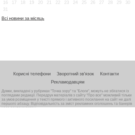
16
17
18
19
20
21
22
23
24
25
26
27
28
29
30
31
Всі новини за місяць
Корисні телефони
Зворотний зв’язок
Контакти
Рекламодавцям
Думки, викладені у рубриках "Точка зору" та "Блоги", можуть не збігатися із
поглядами редакції. Передрук матеріалів з сайту "Про все" можливий тільки
за умов розміщення у тексті прямого і активного посилання на сайт не далі
першого абзацу. Відповідальність за зміст рекламних оголошень та банерів
несе рекламодавець
© 2026, Всі права захищені