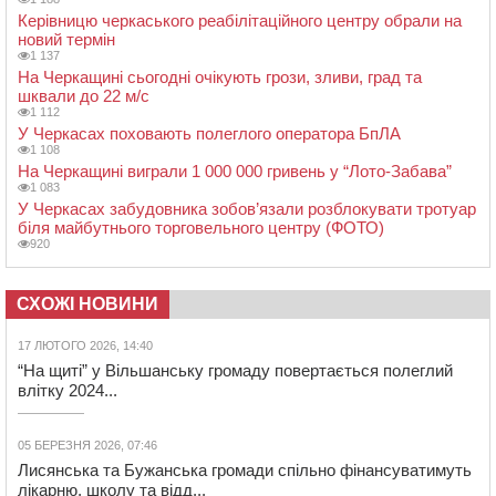
Керівницю черкаського реабілітаційного центру обрали на
новий термін
1 137
На Черкащині сьогодні очікують грози, зливи, град та
шквали до 22 м/с
1 112
У Черкасах поховають полеглого оператора БпЛА
1 108
На Черкащині виграли 1 000 000 гривень у “Лото-Забава”
1 083
У Черкасах забудовника зобов’язали розблокувати тротуар
біля майбутнього торговельного центру (ФОТО)
920
СХОЖІ НОВИНИ
17 ЛЮТОГО 2026, 14:40
“На щиті” у Вільшанську громаду повертається полеглий
влітку 2024...
05 БЕРЕЗНЯ 2026, 07:46
Лисянська та Бужанська громади спільно фінансуватимуть
лікарню, школу та відд...