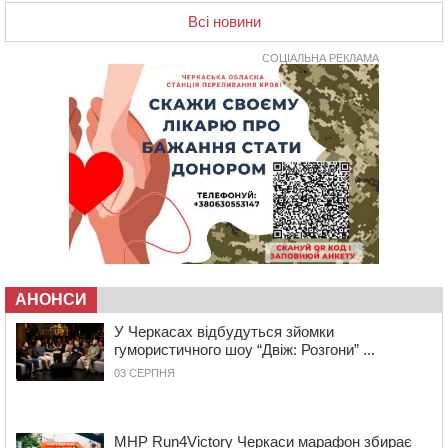
контейнерний майданчик
Всі новини
16:32
Без розтину грудної клітки: у Черкасах 75-річній
пацієнтці замінили аортальний клапан
СОЦІАЛЬНА РЕКЛАМА
16:00
У Черкаському онкоцентрі встановили сонячну
електростанцію за понад пів мільйона гривень
15:30
У Київській області прощаються з полеглим на
фронті жителем Монастирищини
14:53
У Черкасах містяни через нову скляну зупинку і
вирізані дерева потерпають від спеки: Бондаренко
обіцяє масштабне озеленення
14:17
Провокував конфлікт і зачинився в автівці: у ТЦК
прокоментували скандал із затриманням
чоловіка у Тальному
АНОНСИ
У Черкасах відбудуться зйомки
13:55
У Тальному працівники ТЦК вибили вікно і
гумористичного шоу “Двіж: Розгони” ...
витягли з автівки чоловіка (ВІДЕО)
03 СЕРПНЯ
13:27
На Звенигородщині чоловік до смерті побив 82-
річного односельця
12:57
У Черкасах СБУ викрила прокремлівську
MHP Run4Victory Черкаси марафон збирає