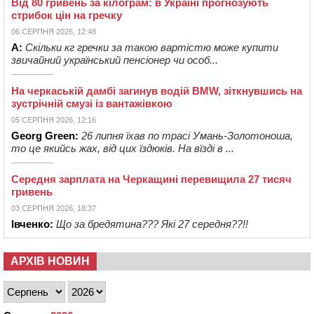
Від 80 гривень за кілограм: в Україні прогнозують
стрибок цін на гречку
06 СЕРПНЯ 2026, 12:48
А:
Скільки кг гречки за такою вартістю може купити
звичайний український пенсіонер чи особ...
На черкаській дамбі загинув водій BMW, зіткнувшись на
зустрічній смузі із вантажівкою
05 СЕРПНЯ 2026, 12:16
Georg Green:
26 липня їхав по трасі Умань-Золотоноша,
то це якийсь жах, від цих їздюків. На вїзді в ...
Середня зарплата на Черкащині перевищила 27 тисяч
гривень
03 СЕРПНЯ 2026, 18:37
Івченко:
Що за бредятина??? Які 27 середня??!!
АРХІВ НОВИН