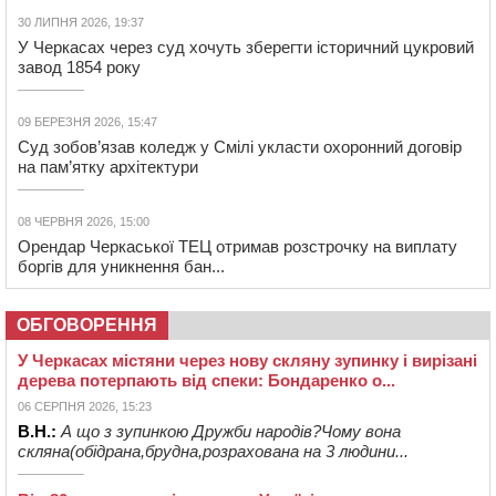
30 ЛИПНЯ 2026, 19:37
У Черкасах через суд хочуть зберегти історичний цукровий
завод 1854 року
09 БЕРЕЗНЯ 2026, 15:47
Суд зобов’язав коледж у Смілі укласти охоронний договір
на пам’ятку архітектури
08 ЧЕРВНЯ 2026, 15:00
Орендар Черкаської ТЕЦ отримав розстрочку на виплату
боргів для уникнення бан...
ОБГОВОРЕННЯ
У Черкасах містяни через нову скляну зупинку і вирізані
дерева потерпають від спеки: Бондаренко о...
06 СЕРПНЯ 2026, 15:23
В.Н.:
А що з зупинкою Дружби народів?Чому вона
скляна(обідрана,брудна,розрахована на 3 людини...