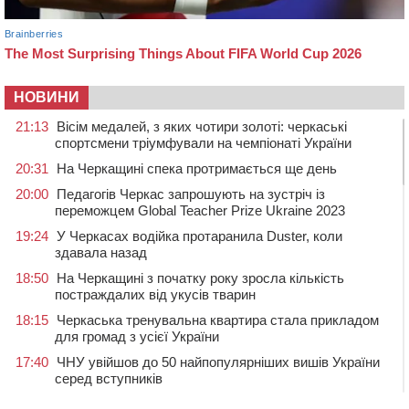
НОВИНИ
21:13
Вісім медалей, з яких чотири золоті: черкаські
спортсмени тріумфували на чемпіонаті України
20:31
На Черкащині спека протримається ще день
20:00
Педагогів Черкас запрошують на зустріч із
переможцем Global Teacher Prize Ukraine 2023
19:24
У Черкасах водійка протаранила Duster, коли
здавала назад
18:50
На Черкащині з початку року зросла кількість
постраждалих від укусів тварин
18:15
Черкаська тренувальна квартира стала прикладом
для громад з усієї України
17:40
ЧНУ увійшов до 50 найпопулярніших вишів України
серед вступників
17:07
На Хімселищі у Черкасах облаштували новий