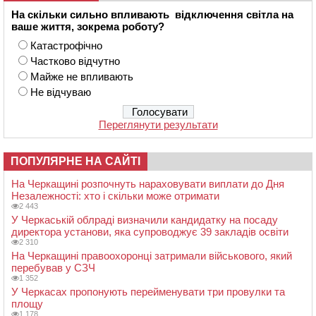
На скільки сильно впливають відключення світла на
ваше життя, зокрема роботу?
Катастрофічно
Частково відчутно
Майже не впливають
Не відчуваю
Переглянути результати
ПОПУЛЯРНЕ НА САЙТІ
На Черкащині розпочнуть нараховувати виплати до Дня
Незалежності: хто і скільки може отримати
2 443
У Черкаській облраді визначили кандидатку на посаду
директора установи, яка супроводжує 39 закладів освіти
2 310
На Черкащині правоохоронці затримали військового, який
перебував у СЗЧ
1 352
У Черкасах пропонують перейменувати три провулки та
площу
1 178