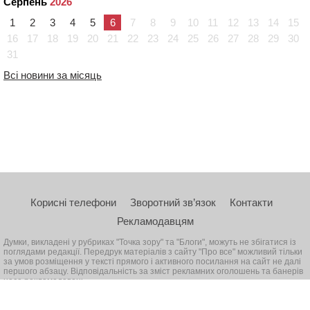
Серпень
2026
1
2
3
4
5
6
7
8
9
10
11
12
13
14
15
16
17
18
19
20
21
22
23
24
25
26
27
28
29
30
31
Всі новини за місяць
Корисні телефони
Зворотний зв’язок
Контакти
Рекламодавцям
Думки, викладені у рубриках "Точка зору" та "Блоги", можуть не збігатися із
поглядами редакції. Передрук матеріалів з сайту "Про все" можливий тільки
за умов розміщення у тексті прямого і активного посилання на сайт не далі
першого абзацу. Відповідальність за зміст рекламних оголошень та банерів
несе рекламодавець
© 2026, Всі права захищені