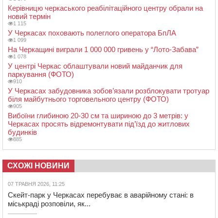
Керівницю черкаського реабілітаційного центру обрали на
новий термін
1 115
У Черкасах поховають полеглого оператора БпЛА
1 099
На Черкащині виграли 1 000 000 гривень у “Лото-Забава”
1 078
У центрі Черкас облаштували новий майданчик для
паркування (ФОТО)
910
У Черкасах забудовника зобов’язали розблокувати тротуар
біля майбутнього торговельного центру (ФОТО)
905
Вибоїни глибиною 20-30 см та шириною до 3 метрів: у
Черкасах просять відремонтувати під’їзд до житлових
будинків
885
СХОЖІ НОВИНИ
07 ТРАВНЯ 2026, 11:25
Скейт-парк у Черкасах перебуває в аварійному стані: в
міськраді розповіли, як...