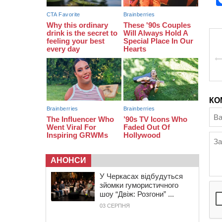
КО
АНОНСИ
У Черкасах відбудуться
зйомки гумористичного
шоу “Двіж: Розгони” ...
03 СЕРПНЯ