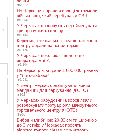
освіти
2 312
На Черкащині правоохоронці затримали
військового, який перебував у СЗЧ
1 356
У Черкасах пропонують перейменувати
три провулки та площу
1 183
Керівницю черкаського реабілітаційного
центру обрали на новий термін
1 126
У Черкасах поховають полеглого
оператора БпЛА
1 104
На Черкащині виграли 1 000 000 гривень
у “Лото-Забава”
1 081
У центрі Черкас облаштували новий
майданчик для паркування (ФОТО)
912
У Черкасах забудовника зобов’язали
розблокувати тротуар біля майбутнього
торговельного центру (ФОТО)
910
Вибоїни глибиною 20-30 см та шириною
до 3 метрів: у Черкасах просять
відремонтувати під’їзд до житлових