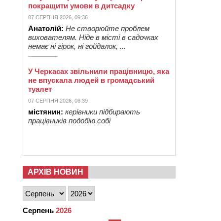
покращити умови в дитсадку
07 СЕРПНЯ 2026, 09:36
Анатолій:
Не створюйте проблем
вихователям. Ніде в місті в садочках
немає ні гірок, ні гойдалок, ...
У Черкасах звільнили працівницю, яка
не впускала людей в громадський
туалет
07 СЕРПНЯ 2026, 08:39
містянин:
керівники підбирають
працівників подобію собі
АРХІВ НОВИН
Серпень
2026