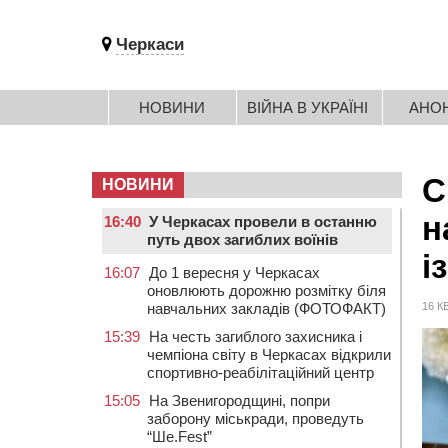
Черкаси
НОВИНИ
ВІЙНА В УКРАЇНІ
АНО
С
НОВИНИ
н
16:40
У Черкасах провели в останню
путь двох загиблих воїнів
і
16:07
До 1 вересня у Черкасах
оновлюють дорожню розмітку біля
навчальних закладів (ФОТОФАКТ)
16 К
15:39
На честь загиблого захисника і
чемпіона світу в Черкасах відкрили
спортивно-реабілітаційний центр
15:05
На Звенигородщині, попри
заборону міськради, проведуть
“Ше.Fest”