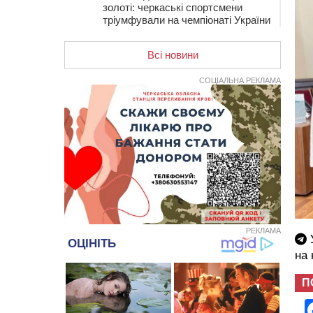
золоті: черкаські спортсмени
тріумфували на чемпіонаті України
20:31
На Черкащині спека
протримається ще день
Всі новини
20:00
Педагогів Черкас запрошують на
СОЦІАЛЬНА РЕКЛАМА
зустріч із переможцем Global
Teacher Prize Ukraine 2023
19:24
У Черкасах водійка протаранила
Duster, коли здавала назад
18:50
На Черкащині з початку року
зросла кількість постраждалих від
укусів тварин
18:15
Черкаська тренувальна квартира
стала прикладом для громад з
усієї України
РЕКЛАМА
17:40
ЧНУ увійшов до 50
У
найпопулярніших вишів України
на
серед вступників
П
17:07
На Хімселищі у Черкасах
облаштували новий контейнерний
майданчик