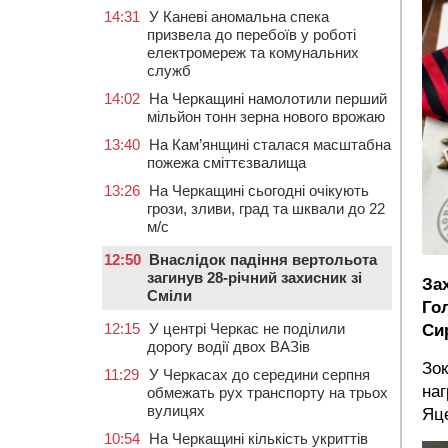
14:31
У Каневі аномальна спека
призвела до перебоїв у роботі
електромереж та комунальних
служб
14:02
На Черкащині намолотили перший
мільйон тонн зерна нового врожаю
13:40
На Кам’янщині сталася масштабна
пожежа сміттєзвалища
13:26
На Черкащині сьогодні очікують
грози, зливи, град та шквали до 22
м/с
12:50
Внаслідок падіння вертольота
загинув 28-річний захисник зі
За
Сміли
Го
12:15
У центрі Черкас не поділили
Си
дорогу водії двох ВАЗів
Зо
11:29
У Черкасах до середини серпня
на
обмежать рух транспорту на трьох
вулицях
Яце
10:54
На Черкащині кількість укриттів