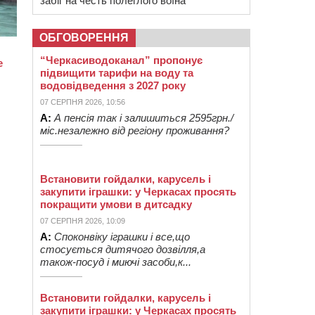
забіг на честь полеглого воїна
ОБГОВОРЕННЯ
“Черкасиводоканал” пропонує
підвищити тарифи на воду та
водовідведення з 2027 року
07 СЕРПНЯ 2026, 10:56
А:
А пенсія так і залишиться 2595грн./
міс.незалежно від регіону проживання?
Встановити гойдалки, карусель і
закупити іграшки: у Черкасах просять
покращити умови в дитсадку
07 СЕРПНЯ 2026, 10:09
А:
Споконвіку іграшки і все,що
стосується дитячого дозвілля,а
також-посуд і миючі засоби,к...
Встановити гойдалки, карусель і
закупити іграшки: у Черкасах просять