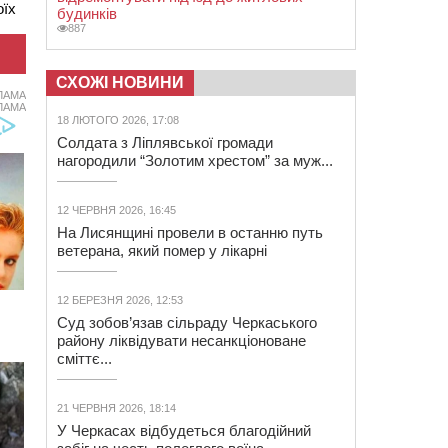
оїх
будинків
887
СХОЖІ НОВИНИ
ЛАМА
ЛАМА
18 ЛЮТОГО 2026, 17:08
Солдата з Ліплявської громади
нагородили “Золотим хрестом” за муж...
12 ЧЕРВНЯ 2026, 16:45
На Лисянщині провели в останню путь
ветерана, який помер у лікарні
12 БЕРЕЗНЯ 2026, 12:53
Суд зобов’язав сільраду Черкаського
району ліквідувати несанкціоноване
сміттє...
21 ЧЕРВНЯ 2026, 18:14
У Черкасах відбудеться благодійний