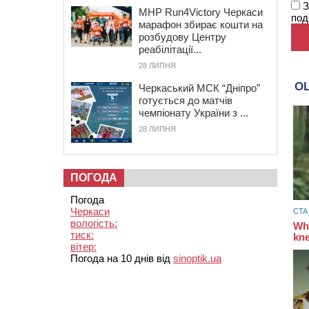
З
MHP Run4Victory Черкаси
под
марафон збирає кошти на
розбудову Центру
реабілітації...
28 ЛИПНЯ
Черкаський МСК “Дніпро”
готується до матчів
чемпіонату України з ...
28 ЛИПНЯ
ПОГОДА
Погода
Черкаси
вологість:
тиск:
вітер:
Погода на 10 днів від
sinoptik.ua