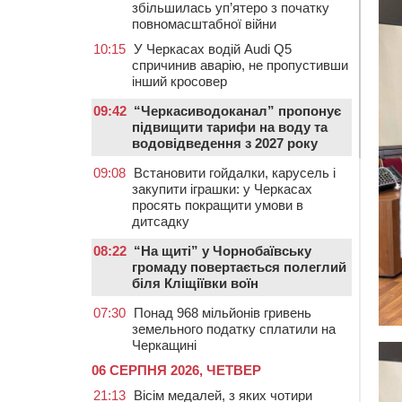
збільшилась уп’ятеро з початку
повномасштабної війни
10:15
У Черкасах водій Audi Q5
спричинив аварію, не пропустивши
інший кросовер
09:42
“Черкасиводоканал” пропонує
підвищити тарифи на воду та
водовідведення з 2027 року
09:08
Встановити гойдалки, карусель і
закупити іграшки: у Черкасах
просять покращити умови в
дитсадку
08:22
“На щиті” у Чорнобаївську
громаду повертається полеглий
біля Кліщіївки воїн
07:30
Понад 968 мільйонів гривень
земельного податку сплатили на
Черкащині
06 СЕРПНЯ 2026, ЧЕТВЕР
21:13
Вісім медалей, з яких чотири