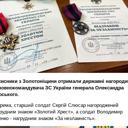
хисники з Золотоніщини отримали державні нагороди
ловнокомандувача ЗС України генерала Олександра
рського.
крема, старший солдат Сергій Слюсар нагороджений
грудним знаком «Золотий Хрест», а солдат Володимир
нко - нагрудним знаком «За незламність».