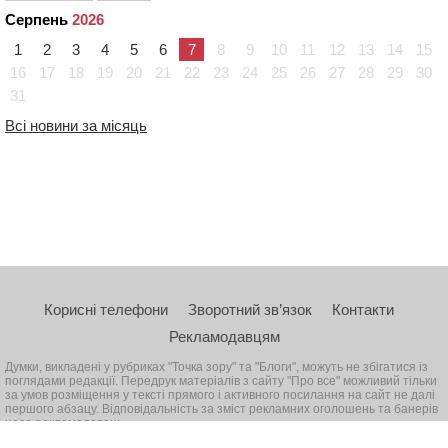
Серпень
2026
1
2
3
4
5
6
7
8
9
10
11
12
13
14
15
16
17
18
19
20
21
22
23
24
25
26
27
28
29
30
31
Всі новини за місяць
Корисні телефони
Зворотний зв’язок
Контакти
Рекламодавцям
Думки, викладені у рубриках "Точка зору" та "Блоги", можуть не збігатися із
поглядами редакції. Передрук матеріалів з сайту "Про все" можливий тільки
за умов розміщення у тексті прямого і активного посилання на сайт не далі
першого абзацу. Відповідальність за зміст рекламних оголошень та банерів
несе рекламодавець
© 2026, Всі права захищені