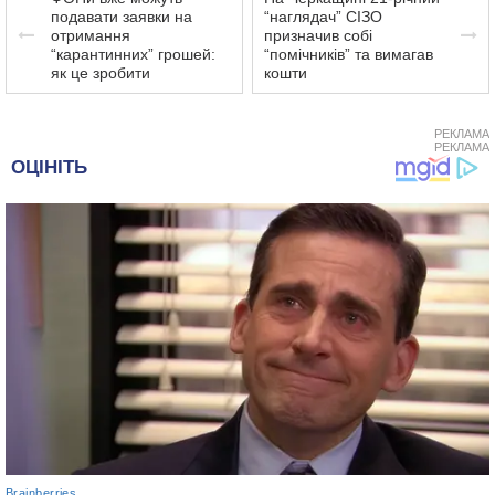
подавати заявки на
“наглядач” СІЗО
отримання
призначив собі
“карантинних” грошей:
“помічників” та вимагав
як це зробити
кошти
РЕКЛАМА
РЕКЛАМА