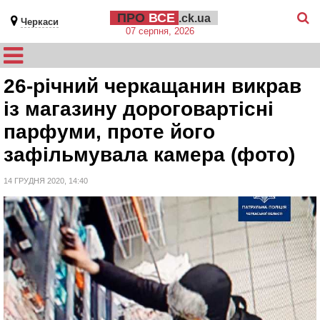
ПРО
ВСЕ
.ck.ua
Черкаси
07 серпня, 2026
26-річний черкащанин викрав
із магазину дороговартісні
парфуми, проте його
зафільмувала камера (фото)
14 ГРУДНЯ 2020, 14:40