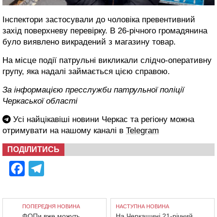
Інспектори застосували до чоловіка превентивний
захід поверхневу перевірку. В 26-річного громадянина
було виявлено викрадений з магазину товар.
На місце події патрульні викликали слідчо-оперативну
групу, яка надалі займається цією справою.
За інформацією пресслужби патрульної поліції
Черкаської області
Усі найцікавіші новини Черкас та регіону можна
отримувати на нашому каналі в
Telegram
ПОДІЛИТИСЬ
Facebook
Telegram
ПОПЕРЕДНЯ НОВИНА
НАСТУПНА НОВИНА
ФОПи вже можуть
На Черкащині 21-річний