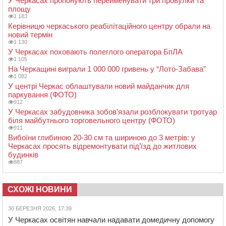
У Черкасах пропонують перейменувати три провулки та
площу
1 183
Керівницю черкаського реабілітаційного центру обрали на
новий термін
1 130
У Черкасах поховають полеглого оператора БпЛА
1 105
На Черкащині виграли 1 000 000 гривень у “Лото-Забава”
1 082
У центрі Черкас облаштували новий майданчик для
паркування (ФОТО)
912
У Черкасах забудовника зобов’язали розблокувати тротуар
біля майбутнього торговельного центру (ФОТО)
911
Вибоїни глибиною 20-30 см та шириною до 3 метрів: у
Черкасах просять відремонтувати під’їзд до житлових
будинків
887
СХОЖІ НОВИНИ
30 БЕРЕЗНЯ 2026, 17:39
У Черкасах освітян навчали надавати домедичну допомогу