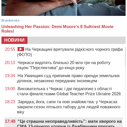
НОВИНИ
20:55
На Черкащині врятували рідкісного чорного грифа
(ФОТО)
20:13
Черкаси виділять близько 20 млн грн на роботу
ліцею “Перспектива” до кінця року
19:34
На Уманщині суд припинив право оренди земельних
ділянок, незаконно переданих іноземцем
19:00
Вихователька з Черкас і дві педагогині з області
стали фіналістками Global Teacher Prize Ukraine 2026
18:23
Зарядка, йога, сапи та нові знайомства: у Черкасах
закрили сезон літнього табору для людей поважного
віку
17:48
“Це страшна несправедливість”: мати хворого на
СМА 13-річного хлопця із Драбівщини просить