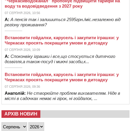
“Черкасиводоканал” пропонує підвищити тарифи на
воду та водовідведення з 2027 року
07 СЕРПНЯ 2026, 10:56
А:
А пенсія так і залишиться 2595грн./міс.незалежно від
регіону проживання?
Встановити гойдалки, карусель і закупити іграшки: у
Черкасах просять покращити умови в дитсадку
07 СЕРПНЯ 2026, 10:09
А:
Споконвіку іграшки і все,що стосується дитячого
дозвілля,а також-посуд і миючі засоби,к...
Встановити гойдалки, карусель і закупити іграшки: у
Черкасах просять покращити умови в дитсадку
07 СЕРПНЯ 2026, 09:36
Анатолій:
Не створюйте проблем вихователям. Ніде в
місті в садочках немає ні гірок, ні гойдалок, ...
АРХІВ НОВИН