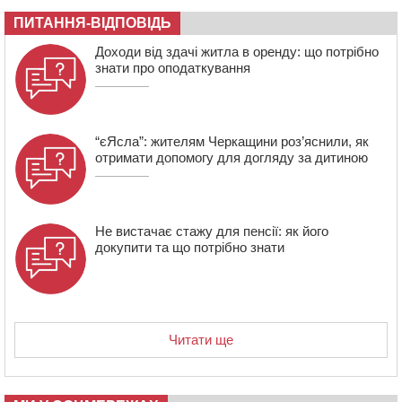
06 СЕРПНЯ 2026, ЧЕТВЕР
ПИТАННЯ-ВІДПОВІДЬ
21:13
Вісім медалей, з яких чотири золоті: черкаські
Доходи від здачі житла в оренду: що потрібно
спортсмени тріумфували на чемпіонаті України
знати про оподаткування
“єЯсла”: жителям Черкащини роз’яснили, як
отримати допомогу для догляду за дитиною
Не вистачає стажу для пенсії: як його
докупити та що потрібно знати
Читати ще