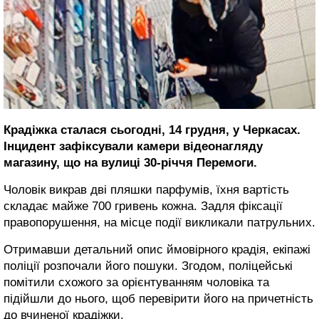
Крадіжка сталася сьогодні, 14 грудня, у Черкасах.
Інцидент зафіксували камери відеонагляду
магазину, що на вулиці 30-річчя Перемоги.
Чоловік викрав дві пляшки парфумів, їхня вартість
складає майже 700 гривень кожна. Задля фіксації
правопорушення, на місце події викликали патрульних.
Отримавши детальний опис ймовірного крадія, екіпажі
поліції розпочали його пошуки. Згодом, поліцейські
помітили схожого за орієнтуванням чоловіка та
підійшли до нього, щоб перевірити його на причетність
до вчиненої крадіжки.