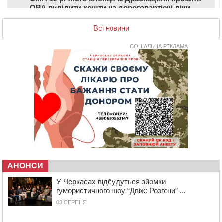
ОВА виділити кошти на дороговартісні ліки
17:15
На Уманщині судитимуть колишню очільницю відділу
Всі новини
освіти через закупівлю електрики за завищеною
ціною
СОЦІАЛЬНА РЕКЛАМА
16:40
У Черкасах провели в останню путь двох
загиблих воїнів
16:07
До 1 вересня у Черкасах оновлюють дорожню
розмітку біля навчальних закладів (ФОТОФАКТ)
15:39
На честь загиблого захисника і чемпіона світу в
Черкасах відкрили спортивно-реабілітаційний центр
15:05
На Звенигородщині, попри заборону міськради,
проведуть “Ше.Fest”
14:31
У Каневі аномальна спека призвела до перебоїв у
роботі електромереж та комунальних служб
АНОНСИ
14:02
На Черкащині намолотили перший мільйон тонн
У Черкасах відбудуться зйомки
зерна нового врожаю
гумористичного шоу “Двіж: Розгони” ...
13:40
На Кам’янщині сталася масштабна пожежа
03 СЕРПНЯ
сміттєзвалища
13:26
На Черкащині сьогодні очікують грози, зливи, град та