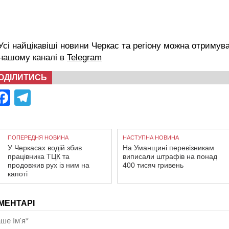
сі найцікавіші новини Черкас та регіону можна отримув
 нашому каналі в
Telegram
ОДІЛИТИСЬ
Facebook
Telegram
ПОПЕРЕДНЯ НОВИНА
НАСТУПНА НОВИНА
У Черкасах водій збив
На Уманщині перевізникам
працівника ТЦК та
виписали штрафів на понад
продовжив рух із ним на
400 тисяч гривень
капоті
МЕНТАРІ