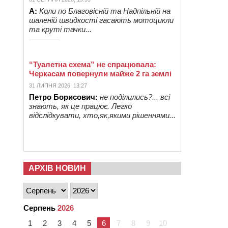
А:
Коли по Благовісній та Надпільній на
шаленій швидкості гасають мотоцикли
та круті тачки...
“Туалетна схема” не спрацювала:
Черкасам повернули майже 2 га землі
31 ЛИПНЯ 2026, 13:27
Петро Борисович:
не поділились?... всі
знають, як це працює. Легко
відслідкувати, хто,як,якими рішеннями...
АРХІВ НОВИН
Серпень
2026
1
2
3
4
5
6
7
8
9
10