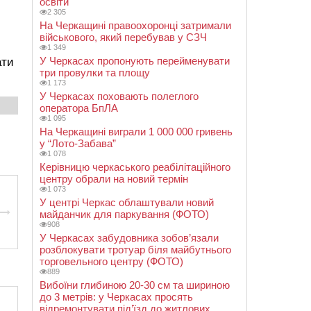
освіти
2 305
На Черкащині правоохоронці затримали
військового, який перебував у СЗЧ
1 349
У Черкасах пропонують перейменувати
ати
три провулки та площу
1 173
У Черкасах поховають полеглого
оператора БпЛА
1 095
На Черкащині виграли 1 000 000 гривень
у “Лото-Забава”
1 078
Керівницю черкаського реабілітаційного
центру обрали на новий термін
1 073
У центрі Черкас облаштували новий
майданчик для паркування (ФОТО)
908
У Черкасах забудовника зобов’язали
розблокувати тротуар біля майбутнього
торговельного центру (ФОТО)
889
Вибоїни глибиною 20-30 см та шириною
до 3 метрів: у Черкасах просять
відремонтувати під’їзд до житлових