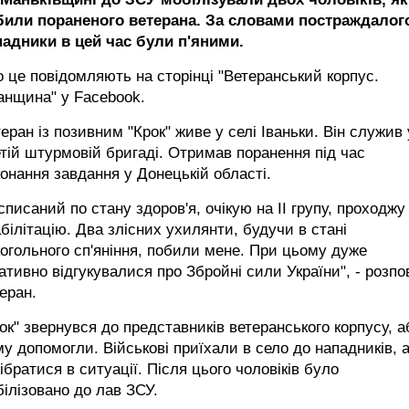
били пораненого ветерана. За словами постраждалог
падники в цей час були п'яними.
 це повідомляють на сторінці "Ветеранський корпус.
анщина" у Facebook.
еран із позивним "Крок" живе у селі Іваньки. Він служив 
тій штурмовій бригаді. Отримав поранення під час
онання завдання у Донецькій області.
списаний по стану здоров'я, очікую на II групу, проходжу
білітацію. Два злісних ухилянти, будучи в стані
огольного сп'яніння, побили мене. При цьому дуже
ативно відгукувалися про Збройні сили України", - розпо
еран.
ок" звернувся до представників ветеранського корпусу, а
у допомогли. Військові приїхали в село до нападників, 
ібратися в ситуації. Після цього чоловіків було
ілізовано до лав ЗСУ.