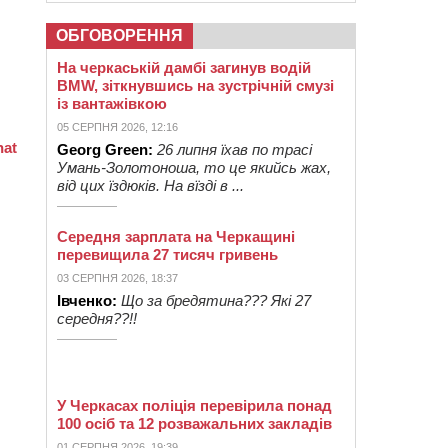
ОБГОВОРЕННЯ
На черкаській дамбі загинув водій
BMW, зіткнувшись на зустрічній смузі
із вантажівкою
05 СЕРПНЯ 2026, 12:16
Georg Green:
26 липня їхав по трасі
Умань-Золотоноша, то це якийсь жах,
від цих їздюків. На вїзді в ...
Середня зарплата на Черкащині
перевищила 27 тисяч гривень
03 СЕРПНЯ 2026, 18:37
Івченко:
Що за бредятина??? Які 27
середня??!!
У Черкасах поліція перевірила понад
100 осіб та 12 розважальних закладів
01 СЕРПНЯ 2026, 19:39