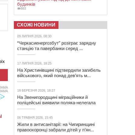
будинків
883
СХОЖІ НОВИНИ
09 ЛИПНЯ 2026, 08:30
“Черкасиенергозбут” розіграє зарядну
станцію та павербанки серед ...
оїх
17 ЛИПНЯ 2026, 18:25
На Христинівщині підтвердили загибель
військового, який понад дев’ять м...
ЛАМА
18 БЕРЕЗНЯ 2026, 18:27
ЛАМА
На Звенигородщині міграційники й
поліцейські виявили поляка-нелегала
06 ТРАВНЯ 2026, 15:45
Жили в антисанітарії: на Чигиринщині
правоохоронці забрали дітей у п’ян...