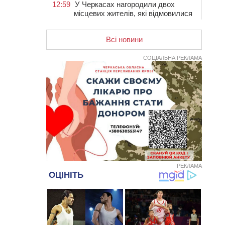
12:59
У Черкасах нагородили двох
місцевих жителів, які відмовилися
вчиняти підпали на замовлення
росіян
Всі новини
12:23
У Руськополянській громаді
оновили дорожню розмітку на
СОЦІАЛЬНА РЕКЛАМА
центральних вулицях (ФОТО)
11:48
На черкаській дамбі загинув
водій BMW, зіткнувшись на
зустрічній смузі із вантажівкою
11:14
Збитки понад 100 тисяч гривень:
на Золотоніщині правоохоронці
виявили 700 метрів
браконьєрських сіток
10:33
У Черкасах легковик зіткнувся із
вантажівкою й “відлетів” у стіну:
РЕКЛАМА
постраждав підліток
09:49
ДНК-експертиза через 21 місяць
підтвердила загибель захисника
зі Сміли