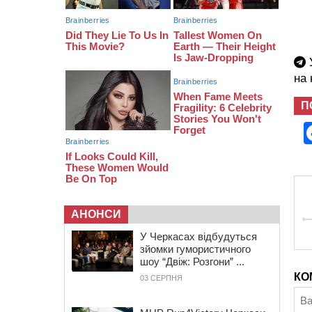
09:13
У Черкасах 18-річний хлопець
поранив себе ножем у відділенні
пошти
08:50
Керівницю черкаського
реабілітаційного центру обрали на
У
новий термін
на
П
АНОНСИ
У Черкасах відбудуться
зйомки гумористичного
шоу “Двіж: Розгони” ...
КО
03 СЕРПНЯ