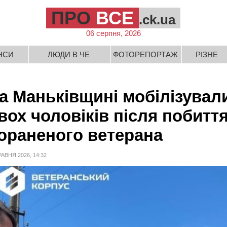
ПРО
ВСЕ
.ck.ua
06 серпня, 2026
НСИ
ЛЮДИ В ЧЕ
ФОТОРЕПОРТАЖ
РІЗНЕ
а Маньківщині мобілізувал
вох чоловіків після побитт
ораненого ветерана
РАВНЯ 2026, 14:32