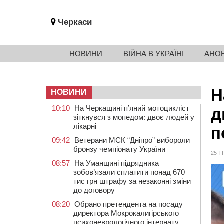
Черкаси
НОВИНИ
ВІЙНА В УКРАЇНІ
АНО
Н
НОВИНИ
10:10
На Черкащині п’яний мотоцикліст
д
зіткнувся з мопедом: двоє людей у
лікарні
п
09:42
Ветерани МСК “Дніпро” вибороли
бронзу чемпіонату України
25 Т
08:57
На Уманщині підрядника
зобов’язали сплатити понад 670
тис грн штрафу за незаконні зміни
до договору
08:20
Обрано претендента на посаду
директора Мокрокалигірського
психоневрологічного інтернату