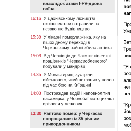
внаслідок атаки FPV-дрона
по
воїна
на
16:16
У Дахнівському лісництві
екоінспектори натрапили на
Про
незаконне будівництво
Ум
15:38
У лікарні померла жінка, яку на
Вет
пішохідному переході в
Черкаському районі збила автівка
Тре
вик
15:08
Від Чернівців до Бакоти: пів сотні
працівників “Черкасиобленерго”
побували у мандрівці
"Я 
реа
14:35
У Монастирищі зустріли
військового, який потрапив у полон
алк
під час бою на Київщині
нег
14:03
Постраждав водій і неповнолітня
вет
пасажирка: у Чорнобаї мотоцикліст
врізався у легковик
"Кр
йом
13:30
Раптово помер: у Черкасах
роз
попрощалися із 35-річним
прикордонником
моб