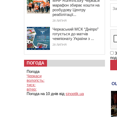
MHP Run4Victory Черкаси
марафон збирає кошти на
розбудову Центру
реабілітації...
28 ЛИПНЯ
Черкаський МСК “Дніпро”
готується до матчів
чемпіонату України з ...
28 ЛИПНЯ
З
под
ПОГОДА
Погода
Черкаси
вологість:
тиск:
вітер:
Погода на 10 днів від
sinoptik.ua