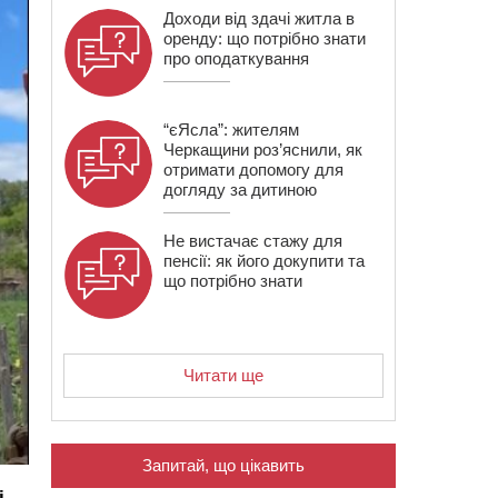
Доходи від здачі житла в
оренду: що потрібно знати
про оподаткування
“єЯсла”: жителям
Черкащини роз’яснили, як
отримати допомогу для
догляду за дитиною
Не вистачає стажу для
пенсії: як його докупити та
що потрібно знати
Читати ще
Запитай, що цікавить
і