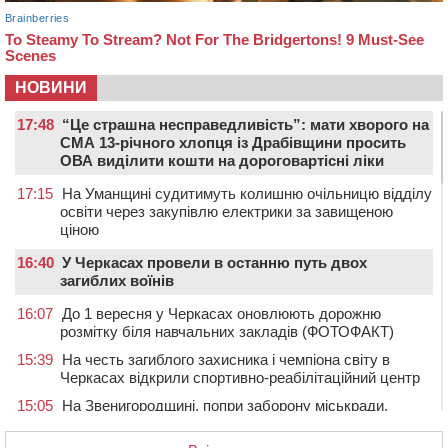
НОВИНИ
17:48
“Це страшна несправедливість”: мати хворого на
СМА 13-річного хлопця із Драбівщини просить
ОВА виділити кошти на дороговартісні ліки
17:15
На Уманщині судитимуть колишню очільницю відділу
освіти через закупівлю електрики за завищеною
ціною
16:40
У Черкасах провели в останню путь двох
загиблих воїнів
16:07
До 1 вересня у Черкасах оновлюють дорожню
розмітку біля навчальних закладів (ФОТОФАКТ)
15:39
На честь загиблого захисника і чемпіона світу в
Черкасах відкрили спортивно-реабілітаційний центр
15:05
На Звенигородщині, попри заборону міськради,
проведуть “Ше.Fest”