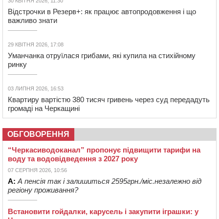
30 КВІТНЯ 2026, 11:30
Відстрочки в Резерв+: як працює автопродовження і що
важливо знати
29 КВІТНЯ 2026, 17:08
Уманчанка отруїлася грибами, які купила на стихійному
ринку
03 ЛИПНЯ 2026, 16:53
Квартиру вартістю 380 тисяч гривень через суд передадуть
громаді на Черкащині
ОБГОВОРЕННЯ
“Черкасиводоканал” пропонує підвищити тарифи на
воду та водовідведення з 2027 року
07 СЕРПНЯ 2026, 10:56
А:
А пенсія так і залишиться 2595грн./міс.незалежно від
регіону проживання?
Встановити гойдалки, карусель і закупити іграшки: у