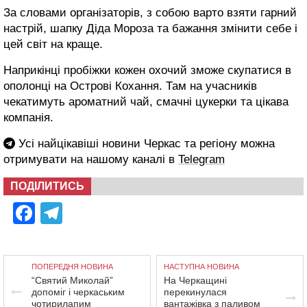
За словами організаторів, з собою варто взяти гарний
настрій, шапку Діда Мороза та бажання змінити себе і
цей світ на краще.
Наприкінці пробіжки кожен охочий зможе скупатися в
ополонці на Острові Кохання. Там на учасників
чекатимуть ароматний чай, смачні цукерки та цікава
компанія.
Усі найцікавіші новини Черкас та регіону можна
отримувати на нашому каналі в
Telegram
ПОДІЛИТИСЬ
Facebook
Telegram
ПОПЕРЕДНЯ НОВИНА
НАСТУПНА НОВИНА
“Святий Миколай”
На Черкащині
допоміг і черкаським
перекинулася
чотирилапим
вантажівка з паливом