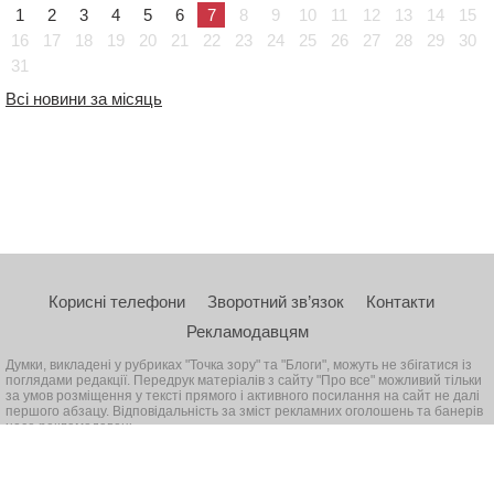
1
2
3
4
5
6
7
8
9
10
11
12
13
14
15
16
17
18
19
20
21
22
23
24
25
26
27
28
29
30
31
Всі новини за місяць
Корисні телефони
Зворотний зв’язок
Контакти
Рекламодавцям
Думки, викладені у рубриках "Точка зору" та "Блоги", можуть не збігатися із
поглядами редакції. Передрук матеріалів з сайту "Про все" можливий тільки
за умов розміщення у тексті прямого і активного посилання на сайт не далі
першого абзацу. Відповідальність за зміст рекламних оголошень та банерів
несе рекламодавець
© 2026, Всі права захищені