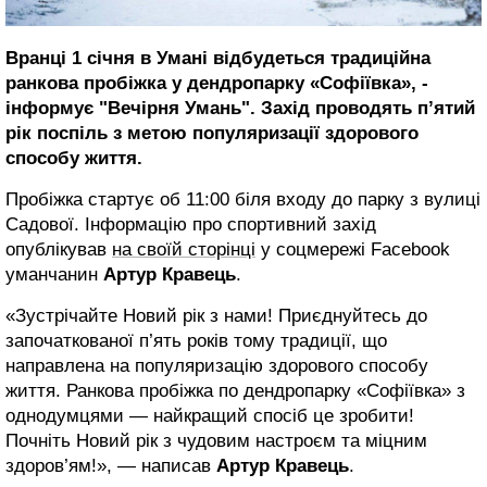
Вранці 1 січня в Умані відбудеться традиційна
ранкова пробіжка у дендропарку «Софіївка», -
інформує "Вечірня Умань". Захід проводять п’ятий
рік поспіль з метою популяризації здорового
способу життя.
Пробіжка стартує об 11:00 біля входу до парку з вулиці
Садової. Інформацію про спортивний захід
опублікував
на своїй сторінці
у соцмережі Facebook
уманчанин
Артур Кравець
.
«Зустрічайте Новий рік з нами! Приєднуйтесь до
започаткованої п’ять років тому традиції, що
направлена на популяризацію здорового способу
життя. Ранкова пробіжка по дендропарку «Софіївка» з
однодумцями ― найкращий спосіб це зробити!
Почніть Новий рік з чудовим настроєм та міцним
здоров’ям!», ― написав
Артур Кравець
.