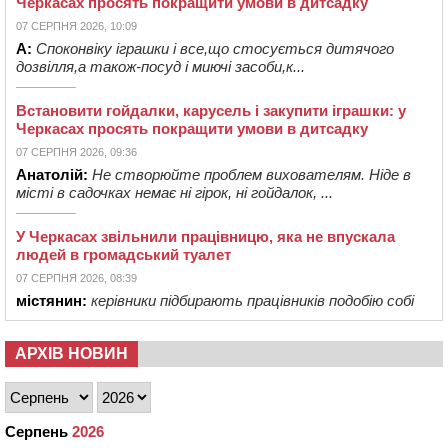
Черкасах просять покращити умови в дитсадку
07 СЕРПНЯ 2026, 10:09
А:
Споконвіку іграшки і все,що стосується дитячого
дозвілля,а також-посуд і миючі засоби,к...
Встановити гойдалки, карусель і закупити іграшки: у
Черкасах просять покращити умови в дитсадку
07 СЕРПНЯ 2026, 09:36
Анатолій:
Не створюйте проблем вихователям. Ніде в
місті в садочках немає ні гірок, ні гойдалок, ...
У Черкасах звільнили працівницю, яка не впускала
людей в громадський туалет
07 СЕРПНЯ 2026, 08:39
містянин:
керівники підбирають працівників подобію собі
АРХІВ НОВИН
Серпень
2026