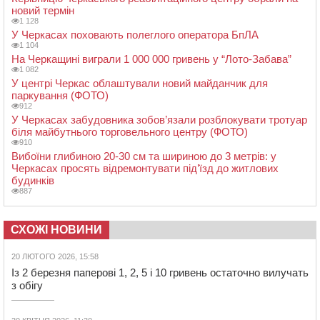
новий термін
1 128
У Черкасах поховають полеглого оператора БпЛА
1 104
На Черкащині виграли 1 000 000 гривень у “Лото-Забава”
1 082
У центрі Черкас облаштували новий майданчик для
паркування (ФОТО)
912
У Черкасах забудовника зобов’язали розблокувати тротуар
біля майбутнього торговельного центру (ФОТО)
910
Вибоїни глибиною 20-30 см та шириною до 3 метрів: у
Черкасах просять відремонтувати під’їзд до житлових
будинків
887
СХОЖІ НОВИНИ
20 ЛЮТОГО 2026, 15:58
Із 2 березня паперові 1, 2, 5 і 10 гривень остаточно вилучать
з обігу