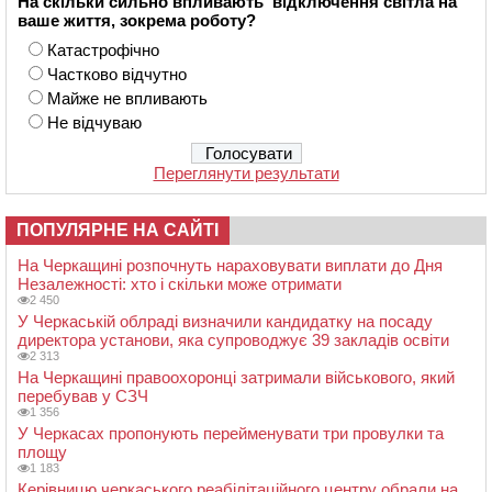
На скільки сильно впливають відключення світла на
ваше життя, зокрема роботу?
Катастрофічно
Частково відчутно
Майже не впливають
Не відчуваю
Переглянути результати
ПОПУЛЯРНЕ НА САЙТІ
На Черкащині розпочнуть нараховувати виплати до Дня
Незалежності: хто і скільки може отримати
2 450
У Черкаській облраді визначили кандидатку на посаду
директора установи, яка супроводжує 39 закладів освіти
2 313
На Черкащині правоохоронці затримали військового, який
перебував у СЗЧ
1 356
У Черкасах пропонують перейменувати три провулки та
площу
1 183
Керівницю черкаського реабілітаційного центру обрали на