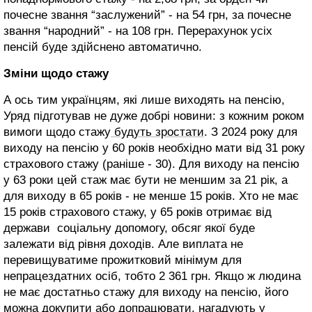
почесне звання “заслужений” - на 54 грн, за почесне
звання “народний” - на 108 грн. Перерахунок усіх
пенсій буде здійснено автоматично.
Зміни щодо стажу
А ось тим українцям, які лише виходять на пенсію,
Уряд підготував не дуже добрі новини: з кожним роком
вимоги щодо стажу
будуть зростати
. З 2024 року для
виходу на пенсію у 60 років необхідно мати від 31 року
страхового стажу (раніше - 30). Для виходу на пенсію
у 63 роки цей стаж має бути не меншим за 21 рік, а
для виходу в 65 років - не менше 15 років. Хто не має
15 років страхового стажу, у 65 років отримає від
держави соціальну допомогу, обсяг якої буде
залежати від рівня доходів. Але виплата не
перевищуватиме прожитковий мінімум для
непрацездатних осіб, тобто 2 361 грн. Якщо ж людина
не має достатньо стажу для виходу на пенсію, його
можна докупити або допрацювати, нагадують у