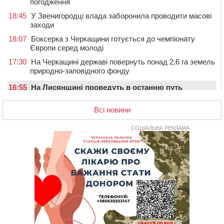
погодження
18:45
У Звенигородці влада заборонила проводити масові
заходи
18:07
Боксерка з Черкащини готується до чемпіонату
Європи серед молоді
17:30
На Черкащині державі повернуть понад 2,6 га земель
природно-заповідного фонду
16:55
На Лисянщині проведуть в останню путь
полеглого внаслідок атаки FPV-дрона воїна
Всі новини
16:16
У Дахнівському лісництві екоінспектори натрапили на
незаконне будівництво
СОЦІАЛЬНА РЕКЛАМА
15:38
У лікарні померла жінка, яку на пішохідному переході
в Черкаському районі збила автівка
15:08
Від Чернівців до Бакоти: пів сотні працівників
“Черкасиобленерго” побували у мандрівці
14:35
У Монастирищі зустріли військового, який потрапив у
полон під час бою на Київщині
14:03
Постраждав водій і неповнолітня пасажирка: у
Чорнобаї мотоцикліст врізався у легковик