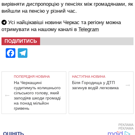
вирівняти диспропорцію у пенсіях між громадянами, як
вийшли на пенсію у різний час.
Усі найцікавіші новини Черкас та регіону можна
отримувати на нашому каналі в
Telegram
ПОДІЛИТИСЬ
Facebook
Telegram
ПОПЕРЕДНЯ НОВИНА
НАСТУПНА НОВИНА
На Черкащині
Біля Городища у ДТП
судитимуть колишнього
загинув водій легковика
сільського голову, який
заподіяв шкоди громаді
на понад мільйон
гривень
РЕКЛАМА
РЕКЛАМА