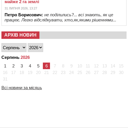
майже 2 га землі
31 ЛИПНЯ 2026, 13:27
Петро Борисович:
не поділились?... всі знають, як це
працює. Легко відслідкувати, хто,як,якими рішеннями...
АРХІВ НОВИН
Серпень
2026
1
2
3
4
5
6
7
8
9
10
11
12
13
14
15
16
17
18
19
20
21
22
23
24
25
26
27
28
29
30
31
Всі новини за місяць