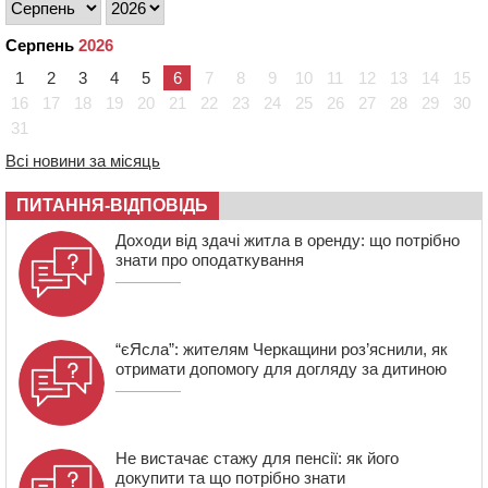
08:11
Вчителька зі Сміли увійшла до півфіналу Global
Teacher Prize Ukraine 2026
Серпень
2026
07:29
По 5 тисяч гривень на підготовку до школи: як
1
2
3
4
5
6
7
8
9
10
11
12
13
14
15
оформити “Пакунок школяра”
16
17
18
19
20
21
22
23
24
25
26
27
28
29
30
04 СЕРПНЯ 2026, ВІВТОРОК
31
20:54
На Черкащині очікують пік спеки
Всі новини за місяць
20:13
Черкащина здобула вісім медалей на чемпіонаті
України з веслування
ПИТАННЯ-ВІДПОВІДЬ
19:40
Бійці КОРДу Черкащини повернулися з фронту: на
Доходи від здачі житла в оренду: що потрібно
зміну їм вирушили побратими
знати про оподаткування
“єЯсла”: жителям Черкащини роз’яснили, як
отримати допомогу для догляду за дитиною
Не вистачає стажу для пенсії: як його
докупити та що потрібно знати