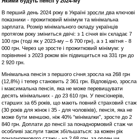
Якими будуть пенсії у 2024-му
В перший день 2024 року в Україні
зросли
два ключові
показники - прожитковий мінімум та мінімальна
зарплата. Розмір мінімального окладу українців
протягом року зміниться двічі: з 1 січня він складає 7
100 грн (тоді як у 2023-му – 6 700 грн), а з 1 квітня - 8
000 грн. Через це зросте і прожитковий мінімум: у
порівнянні з 2023 роком він підвищиться на 331 грн до
2 920 грн.
Мінімальна пенсія з першого січня
зросла на 268 грн
(12,8%) і тепер становить 2 361 грн. Відповідно, зросла
і максимальна пенсія, яка не може перевищувати
десять мінімальних - до 23 610 грн. У пенсіонерів,
старших за 65 років, що мають повний страховий стаж
(30 років для жінок і 35 - для чоловіків), пенсія, яка не
може бути меншою, ніж 40% “мінімалки”, зросте до 2
840 грн. Доплати до пенсії за понаднормовий стаж чи
особливі заслуги також збільшаться: за кожен рік
понаднормового стажу - на 2,68 грн, за орден чи