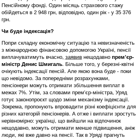
Пенсійному фонді. Один місяць страхового стажу
обійдеться в 2 948 грн, відповідно, один рік - у 35 376
грн.
Чи буде індексація?
Попри складну економічну ситуацію та невизначеність
з міжнародною фінансовою допомогою Україні, пенсії
виплачуватимуть вчасно,
заявив
нещодавно
прем’єр-
міністр Денис Шмигаль
. Більше того, у березні-квітні
очікують індексації пенсій. Але якою вона буде - поки
що невідомо. За попередніми розрахунками,
пенсіонери можуть отримати збільшення виплат в
межах 7%. Утім, за словами прем’єр-міністра, Уряд
готує законопроєкт щодо зміни механізму індексації.
Зокрема, пропонують впровадити різні коефіцієнти для
різних категорій пенсіонерів. А отже і виплати зростуть
нерівномірно: українці, що вийшли на відпочинок
нещодавно, можуть отримати менше підвищення, аніж
люди, які вже давно на пенсії. Так в Уряді прагнуть