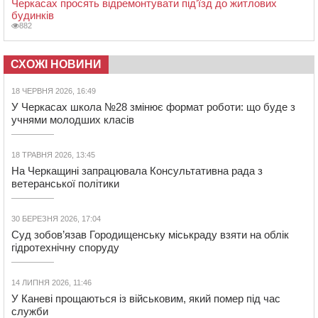
Черкасах просять відремонтувати під’їзд до житлових
будинків
882
СХОЖІ НОВИНИ
18 ЧЕРВНЯ 2026, 16:49
У Черкасах школа №28 змінює формат роботи: що буде з
учнями молодших класів
18 ТРАВНЯ 2026, 13:45
На Черкащині запрацювала Консультативна рада з
ветеранської політики
30 БЕРЕЗНЯ 2026, 17:04
Суд зобов’язав Городищенську міськраду взяти на облік
гідротехнічну споруду
14 ЛИПНЯ 2026, 11:46
У Каневі прощаються із військовим, який помер під час
служби