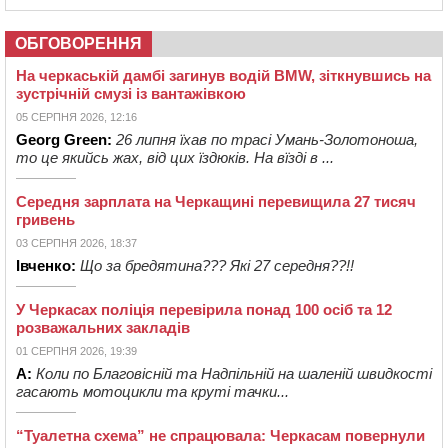
ОБГОВОРЕННЯ
На черкаській дамбі загинув водій BMW, зіткнувшись на
зустрічній смузі із вантажівкою
05 СЕРПНЯ 2026, 12:16
Georg Green:
26 липня їхав по трасі Умань-Золотоноша,
то це якийсь жах, від цих їздюків. На вїзді в ...
Середня зарплата на Черкащині перевищила 27 тисяч
гривень
03 СЕРПНЯ 2026, 18:37
Івченко:
Що за бредятина??? Які 27 середня??!!
У Черкасах поліція перевірила понад 100 осіб та 12
розважальних закладів
01 СЕРПНЯ 2026, 19:39
А:
Коли по Благовісній та Надпільній на шаленій швидкості
гасають мотоцикли та круті тачки...
“Туалетна схема” не спрацювала: Черкасам повернули