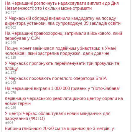
На Черкащині розпочнуть нараховувати виплати до Дня
Незалежності: хто і скільки може отримати
2 437
У Черкаській облраді визначили кандидатку на посаду
директора установи, яка супроводжує 39 закладів освіти
2 302
На Черкащині правоохоронці затримали військового, який
перебував у СЗЧ
1 348
Пошук монет закінчився подвійним убивством: в Умані
чоловікові, який застрелив подружжя, дали довічне
1 315
У Черкасах пропонують перейменувати три провулки та
площу
1 173
У Черкасах поховають полеглого оператора БпЛА
1 093
На Черкащині виграли 1 000 000 гривень у “Лото-Забава”
1 076
Керівницю черкаського реабілітаційного центру обрали на
новий термін
1 026
У центрі Черкас облаштували новий майданчик для
паркування (ФОТО)
908
Вибоїни глибиною 20-30 см та шириною до 3 метрів: у