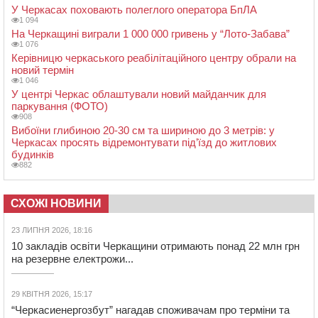
У Черкасах поховають полеглого оператора БпЛА
1 094
На Черкащині виграли 1 000 000 гривень у “Лото-Забава”
1 076
Керівницю черкаського реабілітаційного центру обрали на
новий термін
1 046
У центрі Черкас облаштували новий майданчик для
паркування (ФОТО)
908
Вибоїни глибиною 20-30 см та шириною до 3 метрів: у
Черкасах просять відремонтувати під’їзд до житлових
будинків
882
СХОЖІ НОВИНИ
23 ЛИПНЯ 2026, 18:16
10 закладів освіти Черкащини отримають понад 22 млн грн
на резервне електрожи...
29 КВІТНЯ 2026, 15:17
“Черкасиенергозбут” нагадав споживачам про терміни та