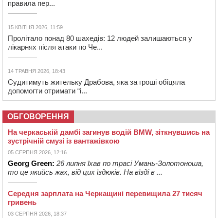
правила пер...
15 КВІТНЯ 2026, 11:59
Пролітало понад 80 шахедів: 12 людей залишаються у
лікарнях після атаки по Че...
14 ТРАВНЯ 2026, 18:43
Судитимуть жительку Драбова, яка за гроші обіцяла
допомогти отримати “і...
ОБГОВОРЕННЯ
На черкаській дамбі загинув водій BMW, зіткнувшись на
зустрічній смузі із вантажівкою
05 СЕРПНЯ 2026, 12:16
Georg Green:
26 липня їхав по трасі Умань-Золотоноша,
то це якийсь жах, від цих їздюків. На вїзді в ...
Середня зарплата на Черкащині перевищила 27 тисяч
гривень
03 СЕРПНЯ 2026, 18:37