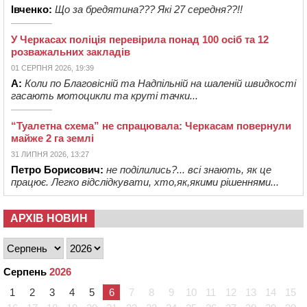
Івченко:
Що за бредятина??? Які 27 середня??!!
У Черкасах поліція перевірила понад 100 осіб та 12
розважальних закладів
01 СЕРПНЯ 2026, 19:39
А:
Коли по Благовісній та Надпільній на шаленій швидкості
гасають мотоцикли та круті тачки...
“Туалетна схема” не спрацювала: Черкасам повернули
майже 2 га землі
31 ЛИПНЯ 2026, 13:27
Петро Борисович:
не поділились?... всі знають, як це
працює. Легко відслідкувати, хто,як,якими рішеннями...
АРХІВ НОВИН
Серпень
2026
1
2
3
4
5
6
7
8
9
10
11
12
13
14
15