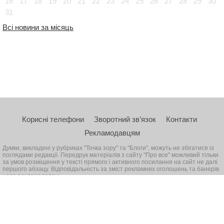
16
17
18
19
20
21
22
23
24
25
26
27
28
29
30
31
Всі новини за місяць
Корисні телефони
Зворотний зв’язок
Контакти
Рекламодавцям
Думки, викладені у рубриках "Точка зору" та "Блоги", можуть не збігатися із
поглядами редакції. Передрук матеріалів з сайту "Про все" можливий тільки
за умов розміщення у тексті прямого і активного посилання на сайт не далі
першого абзацу. Відповідальність за зміст рекламних оголошень та банерів
несе рекламодавець
© 2026, Всі права захищені