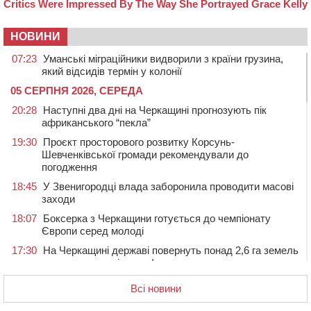
НОВИНИ
07:23
Уманські міграційники видворили з країни грузина,
який відсидів термін у колонії
05 СЕРПНЯ 2026, СЕРЕДА
20:28
Наступні два дні на Черкащині прогнозують пік
африканського “пекла”
19:30
Проєкт просторового розвитку Корсунь-
Шевченківської громади рекомендували до
погодження
18:45
У Звенигородці влада заборонила проводити масові
заходи
18:07
Боксерка з Черкащини готується до чемпіонату
Європи серед молоді
17:30
На Черкащині державі повернуть понад 2,6 га земель
природно-заповідного фонду
16:55
На Лисянщині проведуть в останню путь
Всі новини
полеглого внаслідок атаки FPV-дрона воїна