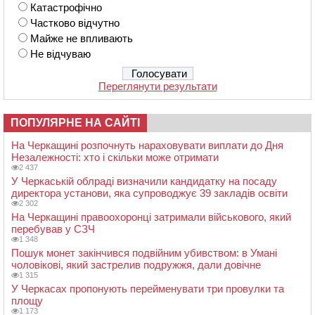
Катастрофічно
Частково відчутно
Майже не впливають
Не відчуваю
Переглянути результати
ПОПУЛЯРНЕ НА САЙТІ
На Черкащині розпочнуть нараховувати виплати до Дня
Незалежності: хто і скільки може отримати
2 437
У Черкаській облраді визначили кандидатку на посаду
директора установи, яка супроводжує 39 закладів освіти
2 302
На Черкащині правоохоронці затримали військового, який
перебував у СЗЧ
1 348
Пошук монет закінчився подвійним убивством: в Умані
чоловікові, який застрелив подружжя, дали довічне
1 315
У Черкасах пропонують перейменувати три провулки та
площу
1 173