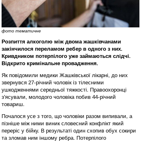
фото тематичне
Розпиття алкоголю між двома жашківчанами
закінчилося переламом ребер в одного з них.
Кривдником потерпілого уже займаються слідчі.
Відкрито кримінальне провадження.
Як повідомили медики Жашківської лікарні, до них
звернувся 27-річний чоловік із тілесними
ушкодженнями середньої тяжкості. Правоохоронці
з'ясували, молодого чоловіка побив 44-річний
товариш.
Почалося усе з того, що чоловіки разом випивали, а
пізніше між ними виник словесний конфлікт який
переріс у бійку. В результаті один схопив обух сокири
та зломав ним іншому ребра. Потерпілого