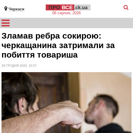
ПРО
ВСЕ
.ck.ua
Черкаси
06 серпня, 2026
Зламав ребра сокирою:
черкащанина затримали за
побиття товариша
29 ГРУДНЯ 2020, 15:57