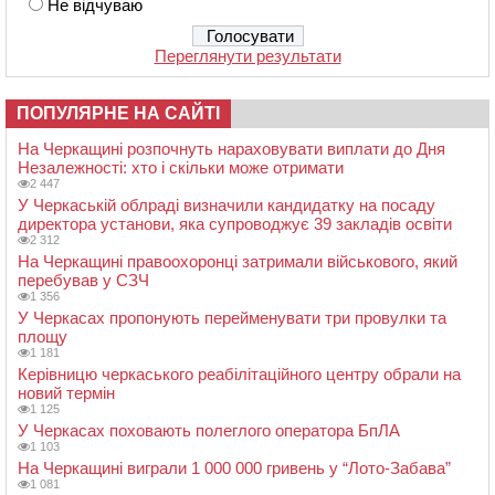
Не відчуваю
Переглянути результати
ПОПУЛЯРНЕ НА САЙТІ
На Черкащині розпочнуть нараховувати виплати до Дня
Незалежності: хто і скільки може отримати
2 447
У Черкаській облраді визначили кандидатку на посаду
директора установи, яка супроводжує 39 закладів освіти
2 312
На Черкащині правоохоронці затримали військового, який
перебував у СЗЧ
1 356
У Черкасах пропонують перейменувати три провулки та
площу
1 181
Керівницю черкаського реабілітаційного центру обрали на
новий термін
1 125
У Черкасах поховають полеглого оператора БпЛА
1 103
На Черкащині виграли 1 000 000 гривень у “Лото-Забава”
1 081