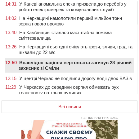
14:31
У Каневі аномальна спека призвела до перебоїв у
роботі електромереж та комунальних служб
14:02
На Черкащині намолотили перший мільйон тонн
зерна нового врожаю
13:40
На Кам’янщині сталася масштабна пожежа
сміттєзвалища
13:26
На Черкащині сьогодні очікують грози, зливи, град та
шквали до 22 м/с
12:50
Внаслідок падіння вертольота загинув 28-річний
захисник зі Сміли
12:15
У центрі Черкас не поділили дорогу водії двох ВАЗів
11:29
У Черкасах до середини серпня обмежать рух
транспорту на трьох вулицях
10:54
На Черкащині кількість укриттів збільшилась
Всі новини
уп’ятеро з початку повномасштабної війни
10:15
У Черкасах водій Audi Q5 спричинив аварію, не
СОЦІАЛЬНА РЕКЛАМА
пропустивши інший кросовер
09:42
“Черкасиводоканал” пропонує підвищити
тарифи на воду та водовідведення з 2027 року