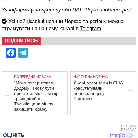
За інформацією пресслужби ПАТ "Черкасиобленерго
"
Усі найцікавіші новини Черкас та регіону можна
отримувати на нашому каналі в
Telegram
ПОДІЛИТИСЬ
Facebook
Telegram
ПОПЕРЕДНЯ НОВИНА
НАСТУПНА НОВИНА
“Мрію повернутися
Лікарі-волонтери із США
додому і знову бути
консультували
просто мамою”: матір
переселенців у
трьох дітей з
Черкасах
Тальнівщини пішла
захищати країну
РЕКЛАМА
РЕКЛАМА