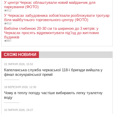
У центрі Черкас облаштували новий майданчик для
паркування (ФОТО)
912
У Черкасах забудовника зобов’язали розблокувати тротуар
біля майбутнього торговельного центру (ФОТО)
910
Вибоїни глибиною 20-30 см та шириною до 3 метрів: у
Черкасах просять відремонтувати під’їзд до житлових
будинків
887
СХОЖІ НОВИНИ
22 ЛИПНЯ 2026, 15:52
Капеланська служба черкаської 118-ї бригади вийшла у
фінал всеукраїнської премії
18 БЕРЕЗНЯ 2026, 12:30
Чому в теплу погоду частіше вибирають легку туалетну
воду
10 ЛИПНЯ 2026, 19:27