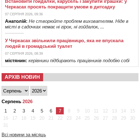
Встановити гойдалки, карусель і закупити іграшки: у
Черкасах просять покращити умови в дитсадку
07 СЕРПНЯ 2026, 09:36
Анатолій:
Не створюйте проблем вихователям. Ніде в
місті в садочках немає ні гірок, ні гойдалок, ...
У Черкасах звільнили працівницю, яка не впускала
людей в громадський туалет
07 СЕРПНЯ 2026, 08:39
містянин:
керівники підбирають працівників подобію собі
АРХІВ НОВИН
Серпень
2026
1
2
3
4
5
6
7
8
9
10
11
12
13
14
15
16
17
18
19
20
21
22
23
24
25
26
27
28
29
30
31
Всі новини за місяць