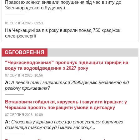
Правозахисники виявили порушення під час візиту до
Звенигородського будинку-і...
01 СЕРПНЯ 2026, 09:53
На Черкащині за пів року викрили понад 750 крадіжок
електроенергії
ОБГОВОРЕННЯ
“Черкасиводоканал” пропонує підвищити тарифи на
воду та водовідведення з 2027 року
07 СЕРПНЯ 2026, 10:56
А:
А пенсія так і залишиться 2595грн./міс.незалежно від
регіону проживання?
Встановити гойдалки, карусель і закупити іграшки: у
Черкасах просять покращити умови в дитсадку
07 СЕРПНЯ 2026, 10:09
А:
Споконвіку іграшки і все,що стосується дитячого
дозвілля,а також-посуд і миючі засоби,к...