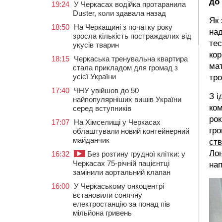
до 
19:24
У Черкасах водійка протаранила
Duster, коли здавала назад
Як
18:50
На Черкащині з початку року
над
зросла кількість постраждалих від
тес
укусів тварин
кор
18:15
Черкаська тренувальна квартира
мат
стала прикладом для громад з
усієї України
тро
17:40
ЧНУ увійшов до 50
З і
найпопулярніших вишів України
ком
серед вступників
рок
17:07
На Хімселищі у Черкасах
гро
облаштували новий контейнерний
майданчик
ств
Ло
16:32
Без розтину грудної клітки: у
Черкасах 75-річній пацієнтці
нап
замінили аортальний клапан
16:00
У Черкаському онкоцентрі
встановили сонячну
електростанцію за понад пів
мільйона гривень