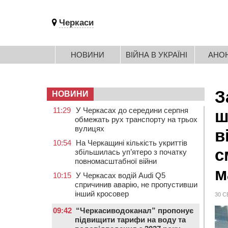
Черкаси
НОВИНИ
ВІЙНА В УКРАЇНІ
АНО
З
НОВИНИ
11:29
У Черкасах до середини серпня
ш
обмежать рух транспорту на трьох
вулицях
в
10:54
На Черкащині кількість укриттів
с
збільшилась уп’ятеро з початку
повномасштабної війни
м
10:15
У Черкасах водій Audi Q5
спричинив аварію, не пропустивши
інший кросовер
30 С
09:42
“Черкасиводоканал” пропонує
підвищити тарифи на воду та