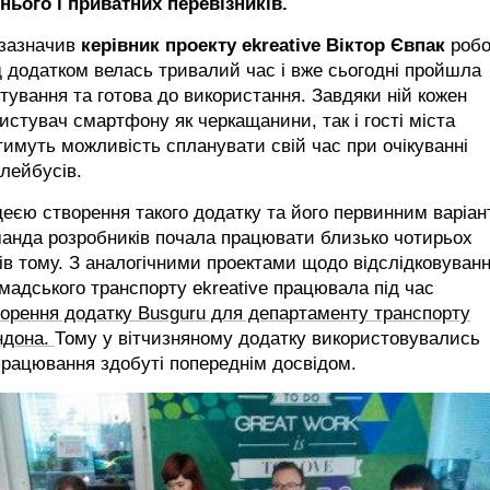
нього і приватних перевізників.
 зазначив
керівник проекту ekreative Віктор Євпак
робо
 додатком велась тривалий час і вже сьогодні пройшла
тування та готова до використання. Завдяки ній кожен
истувач смартфону як черкащанини, так і гості міста
имуть можливість спланувати свій час при очікуванні
лейбусів.
деєю створення такого додатку та його первинним варіа
анда розробників почала працювати близько чотирьох
ів тому. З аналогічними проектами щодо відслідковуван
мадського транспорту ekreative працювала під час
орення додатку Busguru для департаменту транспорту
ндона.
Тому у вітчизняному додатку використовувались
рацювання здобуті попереднім досвідом.