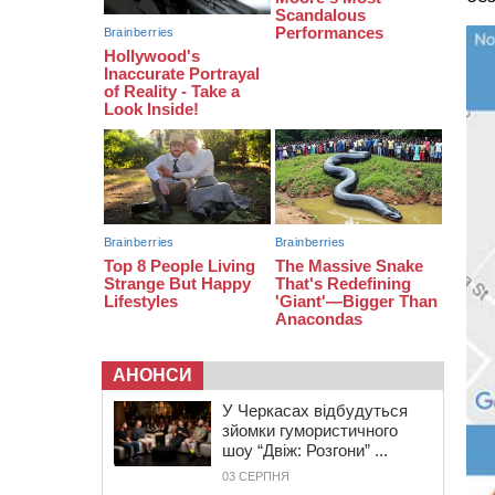
закликала до захоплення
України
12:50
“Як сказати дитині, що тато
загинув?”: для вихователів
Черкащини запускають серію
унікальних тренінгів
12:14
На Золотоніщині вже десяту
добу гасять пожежу торфу
АНОНСИ
У Черкасах відбудуться
зйомки гумористичного
шоу “Двіж: Розгони” ...
03 СЕРПНЯ