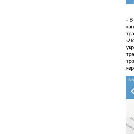
- В
кві
тра
«Че
укр
тре
тро
кер