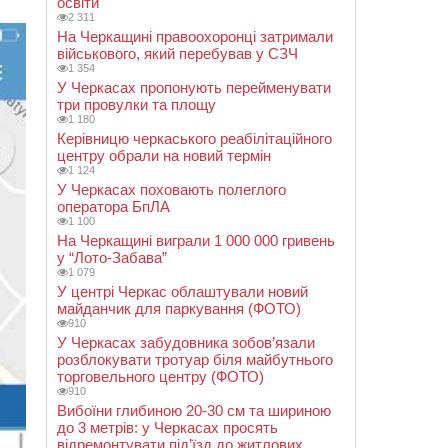
освіти
2 311
На Черкащині правоохоронці затримали
військового, який перебував у СЗЧ
1 354
У Черкасах пропонують перейменувати
три провулки та площу
1 180
Керівницю черкаського реабілітаційного
центру обрали на новий термін
1 124
У Черкасах поховають полеглого
оператора БпЛА
1 100
На Черкащині виграли 1 000 000 гривень
у “Лото-Забава”
1 079
У центрі Черкас облаштували новий
майданчик для паркування (ФОТО)
910
У Черкасах забудовника зобов’язали
розблокувати тротуар біля майбутнього
торговельного центру (ФОТО)
910
Вибоїни глибиною 20-30 см та шириною
до 3 метрів: у Черкасах просять
відремонтувати під’їзд до житлових