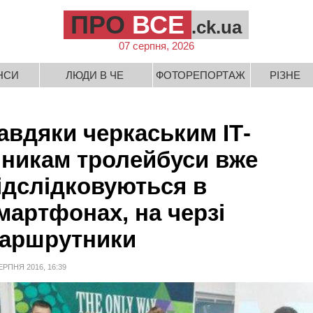
ПРО
ВСЕ
.ck.ua
07 серпня, 2026
НСИ
ЛЮДИ В ЧЕ
ФОТОРЕПОРТАЖ
РІЗНЕ
авдяки черкаським ІТ-
никам тролейбуси вже
ідслідковуються в
мартфонах, на черзі
аршрутники
ЕРПНЯ 2016, 16:39