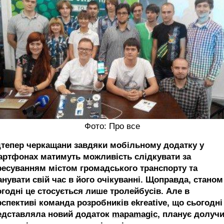
Фото: Про все
дтепер черкащани завдяки мобільному додатку у
артфонах матимуть можливість слідкувати за
ресуванням містом громадського транспорту та
анувати свій час в його очікуванні. Щоправда, станом
огодні це стосується лише тролейбусів. Але в
рспективі команда розробників
ek
reative
, що сьогодні
едставляла новий додаток
mapamagic
,
планує долучи