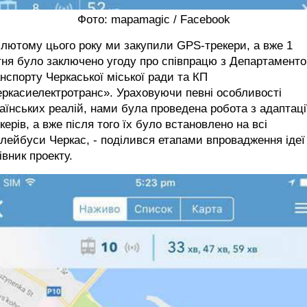
Фото: mapamagic / Facebook
 лютому цього року ми закупили GPS-трекери, а вже 1
тня було заключено угоду про співпрацю з Департамент
нспорту Черкаської міської ради та КП
ркасиелектротранс». Ураховуючи певні особливості
аїнських реалій, нами була проведена робота з адаптаці
керів, а вже після того їх було встановлено на всі
лейбуси Черкас, - поділився етапами впровадження ідеї
івник проекту.