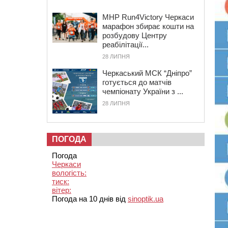
MHP Run4Victory Черкаси
марафон збирає кошти на
розбудову Центру
реабілітації...
28 ЛИПНЯ
Черкаський МСК “Дніпро”
готується до матчів
чемпіонату України з ...
28 ЛИПНЯ
ПОГОДА
Погода
Черкаси
вологість:
тиск:
вітер:
Погода на 10 днів від
sinoptik.ua