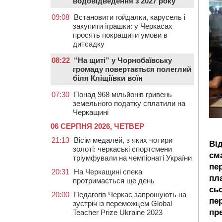
водовідведення з 2027 року
09:08
Встановити гойдалки, карусель і
закупити іграшки: у Черкасах
просять покращити умови в
дитсадку
08:22
“На щиті” у Чорнобаївську
громаду повертається полеглий
біля Кліщіївки воїн
07:30
Понад 968 мільйонів гривень
земельного податку сплатили на
Черкащині
06 СЕРПНЯ 2026, ЧЕТВЕР
21:13
Вісім медалей, з яких чотири
Ві
золоті: черкаські спортсмени
см
тріумфували на чемпіонаті України
пе
20:31
На Черкащині спека
пл
протримається ще день
сь
20:00
Педагогів Черкас запрошують на
пе
зустріч із переможцем Global
пр
Teacher Prize Ukraine 2023