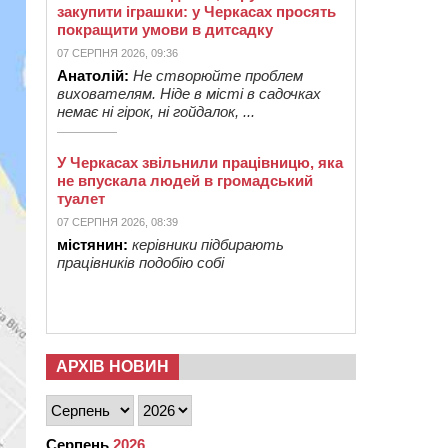
закупити іграшки: у Черкасах просять
покращити умови в дитсадку
07 СЕРПНЯ 2026, 09:36
Анатолій:
Не створюйте проблем
вихователям. Ніде в місті в садочках
немає ні гірок, ні гойдалок, ...
У Черкасах звільнили працівницю, яка
не впускала людей в громадський
туалет
07 СЕРПНЯ 2026, 08:39
містянин:
керівники підбирають
працівників подобію собі
АРХІВ НОВИН
Серпень
2026