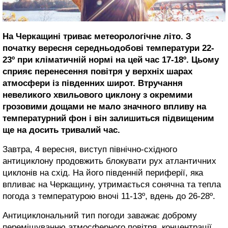
На Черкащині триває метеорологічне літо. З
початку вересня середньодобові температури 22-
23º при кліматичній нормі на цей час 17-18º. Цьому
сприяє перенесення повітря у верхніх шарах
атмосфери із південних широт. Втручання
невеликого хвильового циклону з окремими
грозовими дощами не мало значного впливу на
температурний фон і він залишиться підвищеним
ще на досить тривалий час.
Завтра, 4 вересня, виступ північно-східного
антициклону продовжить блокувати рух атлантичних
циклонів на схід. На його південній периферії, яка
впливає на Черкащину, утримається сонячна та тепла
погода з температурою вночі 11-13º, вдень до 26-28º.
Антициклональний тип погоди заважає доброму
перемішуванню атмосферного повітря, концентрації