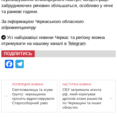
забруднюючих речовин збільшаться, особливо у нічні
та ранкові години.
За інформацією Черкаського обласного
гідрометцентру
Усі найцікавіші новини Черкас та регіону можна
отримувати на нашому каналі в
Telegram
ПОДІЛИТИСЬ
Facebook
Telegram
ПОПЕРЕДНЯ НОВИНА
НАСТУПНА НОВИНА
Сміттєзвалища та зсуви
СБУ затримала агента
ґрунту: черкащанка
рф, який коригував
просить відреставрувати
дронові атаки рашистів
Старособорний узвіз
по Черкащині та інших
областях