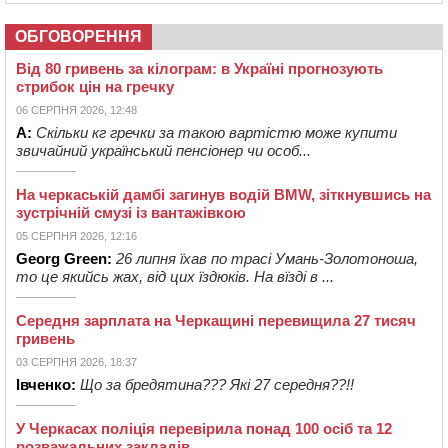
ОБГОВОРЕННЯ
Від 80 гривень за кілограм: в Україні прогнозують
стрибок цін на гречку
06 СЕРПНЯ 2026, 12:48
А:
Скільки кг гречки за такою вартістю може купити
звичайний український пенсіонер чи особ...
На черкаській дамбі загинув водій BMW, зіткнувшись на
зустрічній смузі із вантажівкою
05 СЕРПНЯ 2026, 12:16
Georg Green:
26 липня їхав по трасі Умань-Золотоноша,
то це якийсь жах, від цих їздюків. На вїзді в ...
Середня зарплата на Черкащині перевищила 27 тисяч
гривень
03 СЕРПНЯ 2026, 18:37
Івченко:
Що за бредятина??? Які 27 середня??!!
У Черкасах поліція перевірила понад 100 осіб та 12
розважальних закладів