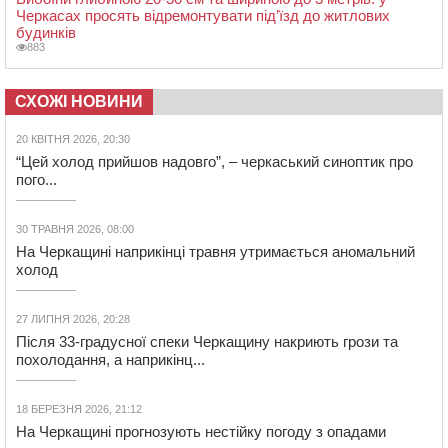
Черкасах просять відремонтувати під’їзд до житлових
будинків
883
СХОЖІ НОВИНИ
20 КВІТНЯ 2026, 20:30
“Цей холод прийшов надовго”, – черкаський синоптик про
пого...
30 ТРАВНЯ 2026, 08:00
На Черкащині наприкінці травня утримається аномальний
холод
27 ЛИПНЯ 2026, 20:28
Після 33-градусної спеки Черкащину накриють грози та
похолодання, а наприкінц...
18 БЕРЕЗНЯ 2026, 21:12
На Черкащині прогнозують нестійку погоду з опадами