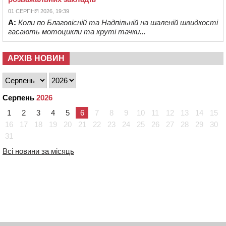
01 СЕРПНЯ 2026, 19:39
А:
Коли по Благовісній та Надпільній на шаленій швидкості
гасають мотоцикли та круті тачки...
АРХІВ НОВИН
Серпень
2026
1
2
3
4
5
6
7
8
9
10
11
12
13
14
15
16
17
18
19
20
21
22
23
24
25
26
27
28
29
30
31
Всі новини за місяць