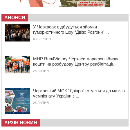
08:20
Обрано претендента на посаду директора
Мокрокалигірського психоневрологічного інтернату
АНОНСИ
07:23
Уманські міграційники видворили з країни грузина,
який відсидів термін у колонії
У Черкасах відбудуться зйомки
гумористичного шоу “Двіж: Розгони” ...
05 СЕРПНЯ 2026, СЕРЕДА
03 СЕРПНЯ
20:28
Наступні два дні на Черкащині прогнозують пік
африканського “пекла”
19:30
Проєкт просторового розвитку Корсунь-
MHP Run4Victory Черкаси марафон збирає
Шевченківської громади рекомендували до
кошти на розбудову Центру реабілітації...
погодження
28 ЛИПНЯ
18:45
У Звенигородці влада заборонила проводити масові
заходи
18:07
Боксерка з Черкащини готується до чемпіонату
Черкаський МСК “Дніпро” готується до матчів
Європи серед молоді
чемпіонату України з ...
17:30
На Черкащині державі повернуть понад 2,6 га земель
28 ЛИПНЯ
природно-заповідного фонду
16:55
На Лисянщині проведуть в останню путь
полеглого внаслідок атаки FPV-дрона воїна
АРХІВ НОВИН