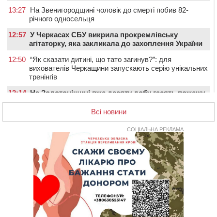
13:27
На Звенигородщині чоловік до смерті побив 82-
річного односельця
12:57
У Черкасах СБУ викрила прокремлівську
агітаторку, яка закликала до захоплення України
12:50
“Як сказати дитині, що тато загинув?”: для
вихователів Черкащини запускають серію унікальних
тренінгів
12:14
На Золотоніщині вже десяту добу гасять пожежу
торфу
Всі новини
11:35
Від 80 гривень за кілограм: в Україні прогнозують
стрибок цін на гречку
СОЦІАЛЬНА РЕКЛАМА
10:56
Захисника зі Звенигородщини, який обороняв
Авдіївку, нагородили “Комбатантським хрестом”
10:10
На Черкащині п’яний мотоцикліст зіткнувся з
мопедом: двоє людей у лікарні
09:42
Ветерани МСК “Дніпро” вибороли бронзу чемпіонату
України
08:57
На Уманщині підрядника зобов’язали сплатити понад
670 тис грн штрафу за незаконні зміни до договору