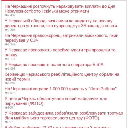
На Черкащині розпочнуть нараховувати виплати до Дня
Незалежності: хто і скільки може отримати
2 437
У Черкаській облраді визначили кандидатку на посаду
директора установи, яка супроводжує 39 закладів освіти
2 305
На Черкащині правоохоронці затримали військового, який
перебував у СЗЧ
1 349
У Черкасах пропонують перейменувати три провулки та
площу
1 174
У Черкасах поховають полеглого оператора БпЛА
1 095
Керівницю черкаського реабілітаційного центру обрали на
новий термін
1 092
На Черкащині виграли 1 000 000 гривень у “Лото-Забава”
1 078
У центрі Черкас облаштували новий майданчик для
паркування (ФОТО)
909
У Черкасах забудовника зобов’язали розблокувати тротуар
біля майбутнього торговельного центру (ФОТО)
897
Вибоїни глибиною 20-30 см та шириною до 3 метрів: у