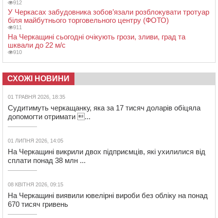
912
У Черкасах забудовника зобов’язали розблокувати тротуар
біля майбутнього торговельного центру (ФОТО)
911
На Черкащині сьогодні очікують грози, зливи, град та
шквали до 22 м/с
910
СХОЖІ НОВИНИ
01 ТРАВНЯ 2026, 18:35
Судитимуть черкащанку, яка за 17 тисяч доларів обіцяла
допомогти отримати ...
01 ЛИПНЯ 2026, 14:05
На Черкащині викрили двох підприємців, які ухилилися від
сплати понад 38 млн ...
08 КВІТНЯ 2026, 09:15
На Черкащині виявили ювелірні вироби без обліку на понад
670 тисяч гривень