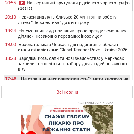
20:55
На Черкащині врятували рідкісного чорного грифа
(ФОТО)
20:13
Черкаси виділять близько 20 млн грн на роботу
ліцею “Перспектива” до кінця року
19:34
На Уманщині суд припинив право оренди земельних
ділянок, незаконно переданих іноземцем
19:00
Вихователька з Черкас і дві педагогині з області
стали фіналістками Global Teacher Prize Ukraine 2026
18:23
Зарядка, йога, сапи та нові знайомства: у Черкасах
закрили сезон літнього табору для людей поважного
віку
17:48
“Це страшна несправедливість”: мати хворого на
СМА 13-річного хлопця із Драбівщини просить
ОВА виділити кошти на дороговартісні ліки
Всі новини
17:15
На Уманщині судитимуть колишню очільницю відділу
СОЦІАЛЬНА РЕКЛАМА
освіти через закупівлю електрики за завищеною
ціною
16:40
У Черкасах провели в останню путь двох
загиблих воїнів