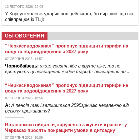
13 ЛЮТОГО 2026, 12:06
У Корсуні чоловік ударив поліцейського, бо вирішив, що він
співпрацює із ТЦК
ОБГОВОРЕННЯ
“Черкасиводоканал” пропонує підвищити тарифи на
воду та водовідведення з 2027 року
07 СЕРПНЯ 2026, 14:57
Чорнобаївець:
якщо гривня піде в круте піке, то не
врятують ці підвищення жоден тариф- підвищений чи ...
“Черкасиводоканал” пропонує підвищити тарифи на
воду та водовідведення з 2027 року
07 СЕРПНЯ 2026, 10:56
А:
А пенсія так і залишиться 2595грн./міс.незалежно від
регіону проживання?
Встановити гойдалки, карусель і закупити іграшки: у
Черкасах просять покращити умови в дитсадку
07 СЕРПНЯ 2026, 10:09