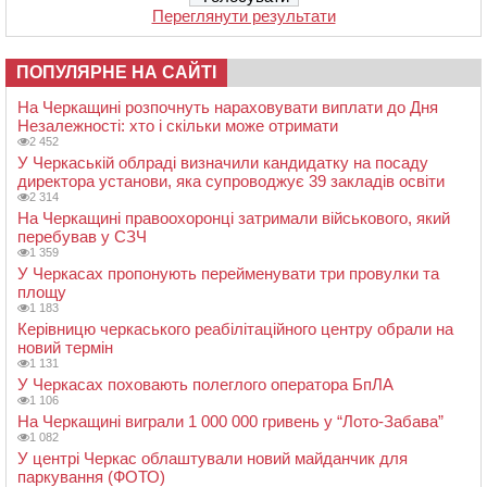
Переглянути результати
ПОПУЛЯРНЕ НА САЙТІ
На Черкащині розпочнуть нараховувати виплати до Дня
Незалежності: хто і скільки може отримати
2 452
У Черкаській облраді визначили кандидатку на посаду
директора установи, яка супроводжує 39 закладів освіти
2 314
На Черкащині правоохоронці затримали військового, який
перебував у СЗЧ
1 359
У Черкасах пропонують перейменувати три провулки та
площу
1 183
Керівницю черкаського реабілітаційного центру обрали на
новий термін
1 131
У Черкасах поховають полеглого оператора БпЛА
1 106
На Черкащині виграли 1 000 000 гривень у “Лото-Забава”
1 082
У центрі Черкас облаштували новий майданчик для
паркування (ФОТО)