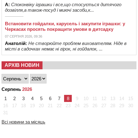
А:
Споконвіку іграшки і все,що стосується дитячого
дозвілля,а також-посуд і миючі засоби,к...
Встановити гойдалки, карусель і закупити іграшки: у
Черкасах просять покращити умови в дитсадку
07 СЕРПНЯ 2026, 09:36
Анатолій:
Не створюйте проблем вихователям. Ніде в
місті в садочках немає ні гірок, ні гойдалок, ...
АРХІВ НОВИН
Серпень
2026
1
2
3
4
5
6
7
8
9
10
11
12
13
14
15
16
17
18
19
20
21
22
23
24
25
26
27
28
29
30
31
Всі новини за місяць