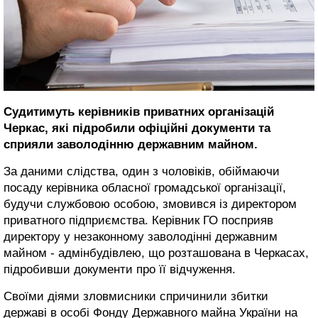
Судитимуть керівників приватних організацій
Черкас, які підробили офіційні документи та
сприяли заволодінню державним майном.
За даними слідства, один з чоловіків, обіймаючи
посаду керівника обласної громадської організації,
будучи службовою особою, змовився із директором
приватного підприємства. Керівник ГО посприяв
директору у незаконному заволодінні державним
майном - адмінбудівлею, що розташована в Черкасах,
підробивши документи про її відчуження.
Своїми діями зловмисники спричинили збитки
державі в особі Фонду Державного майна України на