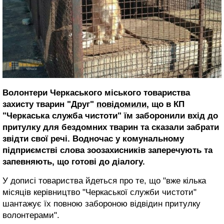
Волонтери Черкаського міського товариства
захисту тварин "Друг"
повідомили
, що в КП
"Черкаська служба чистоти" їм заборонили вхід до
притулку для бездомних тварин та сказали забрати
звідти свої речі. Водночас у комунальному
підприємстві слова зоозахисників заперечують та
запевняють, що готові до діалогу.
У дописі товариства йдеться про те, що "вже кілька
місяців керівництво "Черкаської служби чистоти"
шантажує їх повною забороною відвідин притулку
волонтерами".