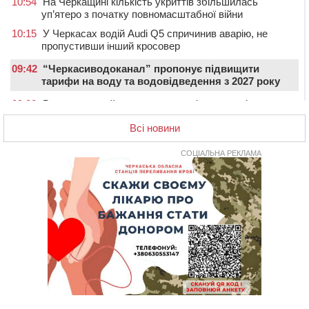
10:54
На Черкащині кількість укриттів збільшилась
уп’ятеро з початку повномасштабної війни
10:15
У Черкасах водій Audi Q5 спричинив аварію, не
пропустивши інший кросовер
09:42
“Черкасиводоканал” пропонує підвищити
тарифи на воду та водовідведення з 2027 року
09:08
Встановити гойдалки, карусель і закупити іграшки: у
Черкасах просять покращити умови в дитсадку
Всі новини
08:22
“На щиті” у Чорнобаївську громаду повертається
полеглий біля Кліщіївки воїн
СОЦІАЛЬНА РЕКЛАМА
07:30
Понад 968 мільйонів гривень земельного податку
сплатили на Черкащині
06 СЕРПНЯ 2026, ЧЕТВЕР
21:13
Вісім медалей, з яких чотири золоті: черкаські
спортсмени тріумфували на чемпіонаті України
20:31
На Черкащині спека протримається ще день
20:00
Педагогів Черкас запрошують на зустріч із
переможцем Global Teacher Prize Ukraine 2023
19:24
У Черкасах водійка протаранила Duster, коли