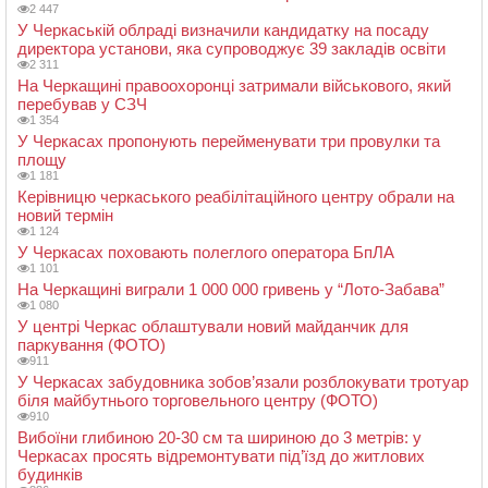
2 447
У Черкаській облраді визначили кандидатку на посаду
директора установи, яка супроводжує 39 закладів освіти
2 311
На Черкащині правоохоронці затримали військового, який
перебував у СЗЧ
1 354
У Черкасах пропонують перейменувати три провулки та
площу
1 181
Керівницю черкаського реабілітаційного центру обрали на
новий термін
1 124
У Черкасах поховають полеглого оператора БпЛА
1 101
На Черкащині виграли 1 000 000 гривень у “Лото-Забава”
1 080
У центрі Черкас облаштували новий майданчик для
паркування (ФОТО)
911
У Черкасах забудовника зобов’язали розблокувати тротуар
біля майбутнього торговельного центру (ФОТО)
910
Вибоїни глибиною 20-30 см та шириною до 3 метрів: у
Черкасах просять відремонтувати під’їзд до житлових
будинків