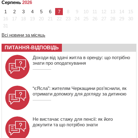
Серпень
2026
прокоментували скандал із затриманням
чоловіка у Тальному
1
2
3
4
5
6
7
8
9
10
11
12
13
14
15
16
17
18
19
20
21
22
23
24
25
26
27
28
29
30
13:55
У Тальному працівники ТЦК вибили вікно і
31
витягли з автівки чоловіка (ВІДЕО)
Всі новини за місяць
13:27
На Звенигородщині чоловік до смерті побив 82-
річного односельця
ПИТАННЯ-ВІДПОВІДЬ
12:57
У Черкасах СБУ викрила прокремлівську
Доходи від здачі житла в оренду: що потрібно
агітаторку, яка закликала до захоплення України
знати про оподаткування
“єЯсла”: жителям Черкащини роз’яснили, як
отримати допомогу для догляду за дитиною
Не вистачає стажу для пенсії: як його
докупити та що потрібно знати