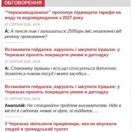
ОБГОВОРЕННЯ
“Черкасиводоканал” пропонує підвищити тарифи на
воду та водовідведення з 2027 року
07 СЕРПНЯ 2026, 10:56
А:
А пенсія так і залишиться 2595грн./міс.незалежно від
регіону проживання?
Встановити гойдалки, карусель і закупити іграшки: у
Черкасах просять покращити умови в дитсадку
07 СЕРПНЯ 2026, 10:09
А:
Споконвіку іграшки і все,що стосується дитячого
дозвілля,а також-посуд і миючі засоби,к...
Встановити гойдалки, карусель і закупити іграшки: у
Черкасах просять покращити умови в дитсадку
07 СЕРПНЯ 2026, 09:36
Анатолій:
Не створюйте проблем вихователям. Ніде в
місті в садочках немає ні гірок, ні гойдалок, ...
У Черкасах звільнили працівницю, яка не впускала
людей в громадський туалет