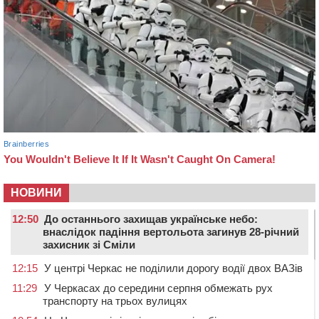
НОВИНИ
12:50
До останнього захищав українське небо:
внаслідок падіння вертольота загинув 28-річний
захисник зі Сміли
12:15
У центрі Черкас не поділили дорогу водії двох ВАЗів
11:29
У Черкасах до середини серпня обмежать рух
транспорту на трьох вулицях