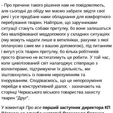
- Про причини такого рішення нам не повідомляють,
але сьогодні до обіду ми маємо забрати звідти свої
речі і усе придбане нами обладнання для комфортного
перебування тварин. Найгірше, що заручниками
ситуації стануть собаки притулку, бо вони залишаться
без кваліфікованої меддопомоги у складних ситуаціях
(яку можуть надати лише в ветклініках, рахунки з якої
оплачуємо саме ми з вашою допомогою), під питанням
і вигул усіх тварин притулку, бо кілька робітників
просто фізично не встигатимуть це робити. У той час,
коли цивілізований світ налагоджує співпрацю з
волонтерами, підтримуючи їх діяльність, ми
зіштовхнулись із повним нерозумінням та
ігноруванням. Сподіваємось, що це непорозуміння
перейде в конструктивний діалог, - зазначають на
сторінці Черкаського міського товариства захисту
тварин "Друг".
У коментарі
Про все
перший заступник директора КП