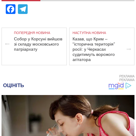
Facebook
Telegram
ПОПЕРЕДНЯ НОВИНА
НАСТУПНА НОВИНА
Собор у Корсуні вийшов
Казав, що Крим –
зі складу московського
“історична територія”
патріархату
росії: у Черкасах
судитимуть ворожого
агітатора
РЕКЛАМА
РЕКЛАМА