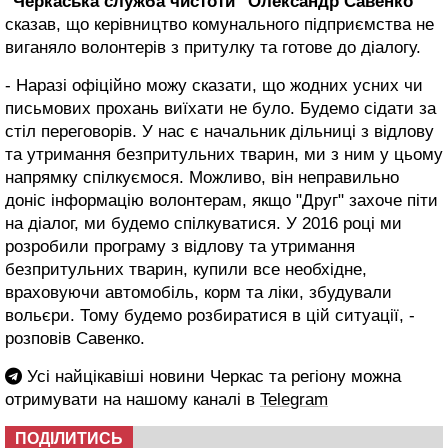
"Черкаська служба чистоти" Олександр Савенко
сказав, що керівництво комунального підприємства не
виганяло волонтерів з притулку та готове до діалогу.
- Наразі офіційно можу сказати, що жодних усних чи
письмових прохань виїхати не було. Будемо сідати за
стіл переговорів. У нас є начальник дільниці з відлову
та утримання безпритульних тварин, ми з ним у цьому
напрямку спілкуємося. Можливо, він неправильно
доніс інформацію волонтерам, якщо "Друг" захоче піти
на діалог, ми будемо спілкуватися. У 2016 році ми
розробили програму з відлову та утримання
безпритульних тварин, купили все необхідне,
враховуючи автомобіль, корм та ліки, збудували
вольєри. Тому будемо розбиратися в цій ситуації, -
розповів Савенко.
Усі найцікавіші новини Черкас та регіону можна
отримувати на нашому каналі в
Telegram
ПОДІЛИТИСЬ