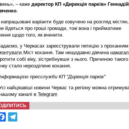
вень», – каже
директор КП «Дирекція парків» Геннадій
вченко
.
 напрацьовані варіанти буде озвучено на розгляд містян,
е йдеться про гроші громади, тож вона і прийматиме
ення щодо того, як вчинити.
адаємо, у Черкасах зареєстрували петицію з проханням
монтувати
Міст кохання. Там нещодавно дівчина
намагал
ротити собі віку, зістрибнувши з нього. Причиною такого
нку стало нерозділене кохання.
інформацією пресслужби КП "Дирекція парків"
сі найцікавіші новини Черкас та регіону можна отримув
 нашому каналі в
Telegram
ОДІЛИТИСЬ
Facebook
Telegram