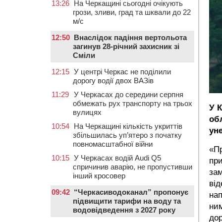
13:26
На Черкащині сьогодні очікують
грози, зливи, град та шквали до 22
м/с
12:50
Внаслідок падіння вертольота
загинув 28-річний захисник зі
Сміли
12:15
У центрі Черкас не поділили
дорогу водії двох ВАЗів
11:29
У Черкасах до середини серпня
обмежать рух транспорту на трьох
У 
вулицях
об
10:54
На Черкащині кількість укриттів
ун
збільшилась уп’ятеро з початку
повномасштабної війни
«Пр
10:15
У Черкасах водій Audi Q5
пр
спричинив аварію, не пропустивши
зам
інший кросовер
від
09:42
“Черкасиводоканал” пропонує
нап
підвищити тарифи на воду та
ним
водовідведення з 2027 року
дор