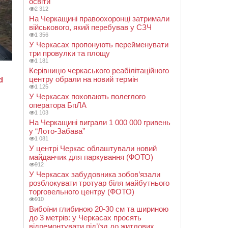
освіти
2 312
На Черкащині правоохоронці затримали
військового, який перебував у СЗЧ
1 356
У Черкасах пропонують перейменувати
три провулки та площу
1 181
Керівницю черкаського реабілітаційного
центру обрали на новий термін
1 125
У Черкасах поховають полеглого
оператора БпЛА
1 103
На Черкащині виграли 1 000 000 гривень
у “Лото-Забава”
1 081
У центрі Черкас облаштували новий
майданчик для паркування (ФОТО)
912
У Черкасах забудовника зобов’язали
розблокувати тротуар біля майбутнього
торговельного центру (ФОТО)
910
Вибоїни глибиною 20-30 см та шириною
до 3 метрів: у Черкасах просять
відремонтувати під’їзд до житлових