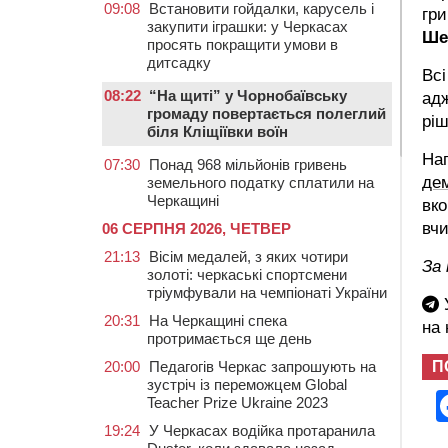
09:08
Встановити гойдалки, карусель і
гри
закупити іграшки: у Черкасах
Ше
просять покращити умови в
дитсадку
Всі
08:22
“На щиті” у Чорнобаївську
адж
громаду повертається полеглий
ріш
біля Кліщіївки воїн
Наг
07:30
Понад 968 мільйонів гривень
де
земельного податку сплатили на
Черкащині
вко
вчи
06 СЕРПНЯ 2026, ЧЕТВЕР
21:13
Вісім медалей, з яких чотири
За 
золоті: черкаські спортсмени
тріумфували на чемпіонаті України
У
20:31
На Черкащині спека
на
протримається ще день
П
20:00
Педагогів Черкас запрошують на
зустріч із переможцем Global
Teacher Prize Ukraine 2023
19:24
У Черкасах водійка протаранила