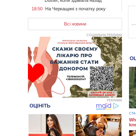
Duster, коли здавала назад
18:50
На Черкащині з початку року
зросла кількість постраждалих від
укусів тварин
Всі новини
18:15
Черкаська тренувальна квартира
стала прикладом для громад з
СОЦІАЛЬНА РЕКЛАМА
усієї України
17:40
ЧНУ увійшов до 50
найпопулярніших вишів України
серед вступників
17:07
На Хімселищі у Черкасах
облаштували новий контейнерний
майданчик
16:32
Без розтину грудної клітки: у
Черкасах 75-річній пацієнтці
замінили аортальний клапан
РЕКЛАМА
16:00
У Черкаському онкоцентрі
встановили сонячну
електростанцію за понад пів
мільйона гривень
15:30
У Київській області прощаються