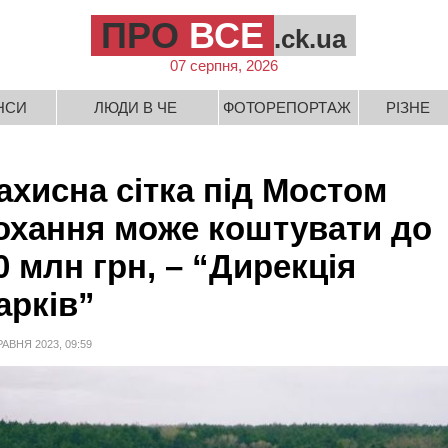
ПРО
ВСЕ
.ck.ua
07 серпня, 2026
НСИ
ЛЮДИ В ЧЕ
ФОТОРЕПОРТАЖ
РІЗНЕ
ахисна сітка під Мостом
охання може коштувати до
0 млн грн, – “Дирекція
арків”
РАВНЯ 2023, 09:59