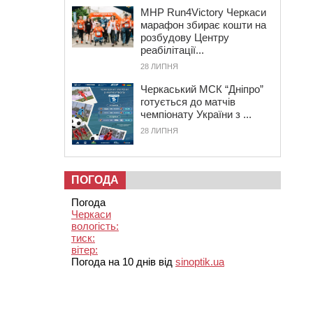
MHP Run4Victory Черкаси
марафон збирає кошти на
розбудову Центру
реабілітації...
28 ЛИПНЯ
Черкаський МСК “Дніпро”
готується до матчів
чемпіонату України з ...
28 ЛИПНЯ
ПОГОДА
Погода
Черкаси
вологість:
тиск:
вітер:
Погода на 10 днів від
sinoptik.ua