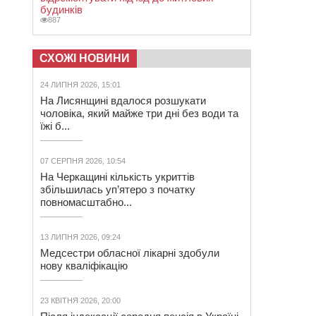
будинків
887
СХОЖІ НОВИНИ
24 ЛИПНЯ 2026, 15:01
На Лисянщині вдалося розшукати
чоловіка, який майже три дні без води та
їжі б...
07 СЕРПНЯ 2026, 10:54
На Черкащині кількість укриттів
збільшилась уп’ятеро з початку
повномасштабно...
13 ЛИПНЯ 2026, 09:24
Медсестри обласної лікарні здобули
нову кваліфікацію
23 КВІТНЯ 2026, 20:00