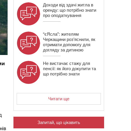
Доходи від здачі житла в
оренду: що потрібно знати
про оподаткування
“єЯсла”: жителям
Черкащини роз’яснили, як
отримати допомогу для
догляду за дитиною
ми
Не вистачає стажу для
пенсії: як його докупити та
що потрібно знати
Читати ще
д
Запитай, що цікавить
нів