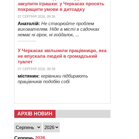
закупити іграшки: у Черкасах просять
покращити умови в дитсадку
07 СЕРПНЯ 2026, 09:36
Анатолій:
Не створюйте проблем
вихователям. Ніде в місті в садочках
немає ні гірок, ні гойдалок, ...
У Черкасах звільнили працівницю, яка
не впускала людей в громадський
туалет
07 СЕРПНЯ 2026, 08:39
містянин:
керівники підбирають
працівників подобію собі
АРХІВ НОВИН
Серпень
2026