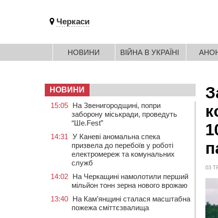
Черкаси
НОВИНИ
ВІЙНА В УКРАЇНІ
АНО
З
НОВИНИ
15:05
На Звенигородщині, попри
к
заборону міськради, проведуть
“Ше.Fest”
1
14:31
У Каневі аномальна спека
п
призвела до перебоїв у роботі
електромереж та комунальних
служб
03 Т
14:02
На Черкащині намолотили перший
мільйон тонн зерна нового врожаю
13:40
На Кам’янщині сталася масштабна
пожежа сміттєзвалища