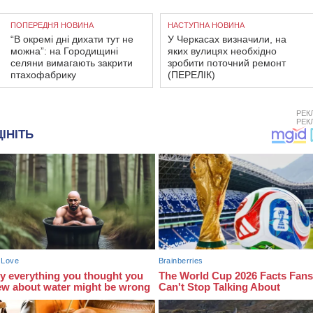
ПОПЕРЕДНЯ НОВИНА
НАСТУПНА НОВИНА
“В окремі дні дихати тут не
У Черкасах визначили, на
можна”: на Городищині
яких вулицях необхідно
селяни вимагають закрити
зробити поточний ремонт
птахофабрику
(ПЕРЕЛІК)
РЕК
РЕК