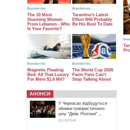
з полеглим на фронті жителем
Монастирищини
АНОНСИ
У Черкасах відбудуться
зйомки гумористичного
шоу “Двіж: Розгони” ...
03 СЕРПНЯ