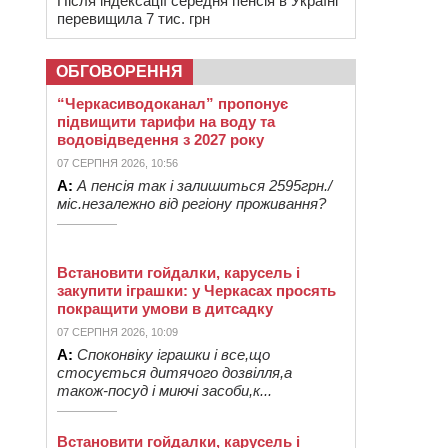
Після індексації середня пенсія в Україні
перевищила 7 тис. грн
ОБГОВОРЕННЯ
“Черкасиводоканал” пропонує
підвищити тарифи на воду та
водовідведення з 2027 року
07 СЕРПНЯ 2026, 10:56
А:
А пенсія так і залишиться 2595грн./
міс.незалежно від регіону проживання?
Встановити гойдалки, карусель і
закупити іграшки: у Черкасах просять
покращити умови в дитсадку
07 СЕРПНЯ 2026, 10:09
А:
Споконвіку іграшки і все,що
стосується дитячого дозвілля,а
також-посуд і миючі засоби,к...
Встановити гойдалки, карусель і