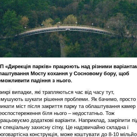
КП «Дирекція парків» працюють над різними варіанта
лаштування Мосту кохання у Сосновому бору, щоб
еможливити падіння з нього.
икрі випадки, які трапляються час від часу тут,
имушують шукати рішення проблеми. Як бачимо, просто
икати міст після закриття парку та облаштування камер
еоспостереження біля нього – недостатньо. Тож
рацьовуємо додаткові варіанти. Наприклад, закріпити пі
 спеціальну захисну сітку. Це надзвичайно складна і
оговартісна конструкція, може коштувати до 8-10 мільйо