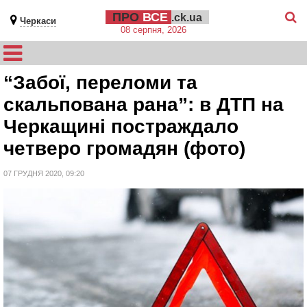
ПРО
ВСЕ
.ck.ua
Черкаси
08 серпня, 2026
“Забої, переломи та
скальпована рана”: в ДТП на
Черкащині постраждало
четверо громадян (фото)
07 ГРУДНЯ 2020, 09:20