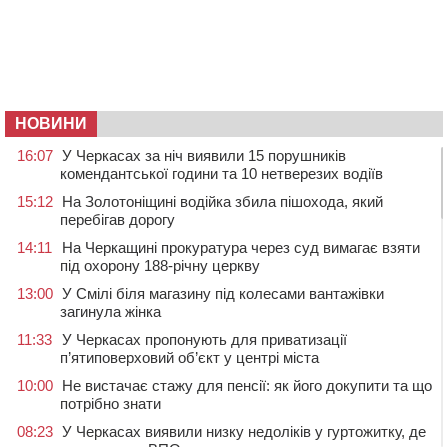
НОВИНИ
16:07
У Черкасах за ніч виявили 15 порушників
комендантської години та 10 нетверезих водіїв
15:12
На Золотоніщині водійка збила пішохода, який
перебігав дорогу
14:11
На Черкащині прокуратура через суд вимагає взяти
під охорону 188-річну церкву
13:00
У Смілі біля магазину під колесами вантажівки
загинула жінка
11:33
У Черкасах пропонують для приватизації
п’ятиповерховий об’єкт у центрі міста
10:00
Не вистачає стажу для пенсії: як його докупити та що
потрібно знати
08:23
У Черкасах виявили низку недоліків у гуртожитку, де