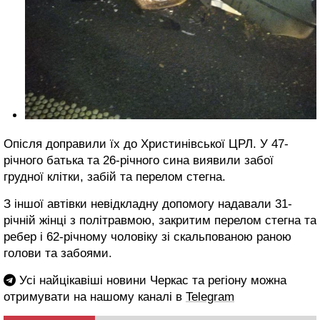
Опісля доправили їх до Христинівської ЦРЛ. У 47-
річного батька та 26-річного сина виявили забої
грудної клітки, забій та перелом стегна.
З іншої автівки невідкладну допомогу надавали 31-
річній жінці з політравмою, закритим перелом стегна та
ребер і 62-річному чоловіку зі скальпованою раною
голови та забоями.
Усі найцікавіші новини Черкас та регіону можна
отримувати на нашому каналі в
Telegram