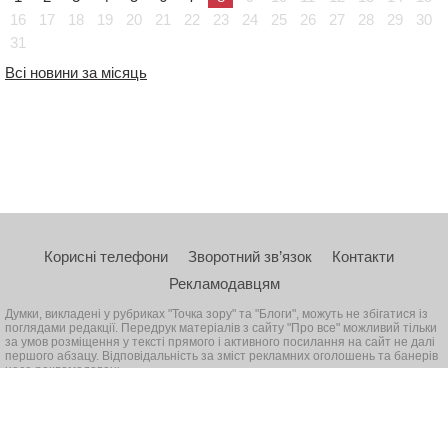
16
17
18
19
20
21
22
23
24
25
26
27
28
29
30
31
Всі новини за місяць
Корисні телефони
Зворотний зв’язок
Контакти
Рекламодавцям
Думки, викладені у рубриках "Точка зору" та "Блоги", можуть не збігатися із
поглядами редакції. Передрук матеріалів з сайту "Про все" можливий тільки
за умов розміщення у тексті прямого і активного посилання на сайт не далі
першого абзацу. Відповідальність за зміст рекламних оголошень та банерів
несе рекламодавець
© 2026, Всі права захищені