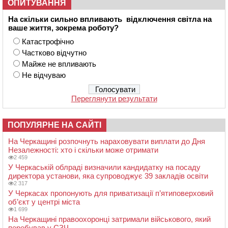
ОПИТУВАННЯ
На скільки сильно впливають відключення світла на
ваше життя, зокрема роботу?
Катастрофічно
Частково відчутно
Майже не впливають
Не відчуваю
Переглянути результати
ПОПУЛЯРНЕ НА САЙТІ
На Черкащині розпочнуть нараховувати виплати до Дня
Незалежності: хто і скільки може отримати
2 459
У Черкаській облраді визначили кандидатку на посаду
директора установи, яка супроводжує 39 закладів освіти
2 317
У Черкасах пропонують для приватизації п’ятиповерховий
об’єкт у центрі міста
1 699
На Черкащині правоохоронці затримали військового, який
перебував у СЗЧ