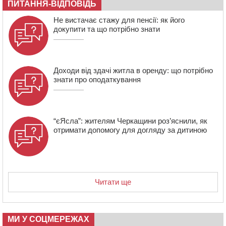
ПИТАННЯ-ВІДПОВІДЬ
11:29
У Черкасах до середини серпня обмежать рух
транспорту на трьох вулицях
Не вистачає стажу для пенсії: як його
докупити та що потрібно знати
Доходи від здачі житла в оренду: що потрібно
знати про оподаткування
“єЯсла”: жителям Черкащини роз’яснили, як
отримати допомогу для догляду за дитиною
Читати ще
МИ У СОЦМЕРЕЖАХ