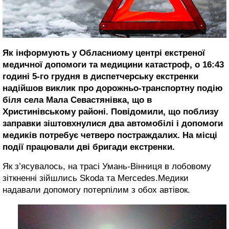
Як інформують у Обласниому центрі екстреної
медичної допомоги та медицини катастроф, о 16:43
годині 5-го грудня в диспетчерську екстренки
надійшов виклик про дорожньо-транспортну подію
біля села Мала Севастянівка, що в
Христинівському районі. Повідомили, що поблизу
заправки зіштовхнулися два автомобілі і допомоги
медиків потребує четверо постраждалих. На місці
події працювали дві бригади екстренки.
Як з’ясувалось, на трасі Умань-Вінниця в лобовому
зіткненні зійшлись Skoda та Mercedes.Медики
надавали допомогу потерпілим з обох автівок.