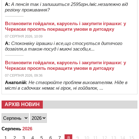
А:
А пенсія так і залишиться 2595грн./міс.незалежно від
регіону проживання?
Встановити гойдалки, карусель і закупити іграшки: у
Черкасах просять покращити умови в дитсадку
07 СЕРПНЯ 2026, 10:09
А:
Споконвіку іграшки і все,що стосується дитячого
дозвілля,а також-посуд і миючі засоби,к...
Встановити гойдалки, карусель і закупити іграшки: у
Черкасах просять покращити умови в дитсадку
07 СЕРПНЯ 2026, 09:36
Анатолій:
Не створюйте проблем вихователям. Ніде в
місті в садочках немає ні гірок, ні гойдалок, ...
АРХІВ НОВИН
Серпень
2026
1
2
3
4
5
6
7
8
9
10
11
12
13
14
15