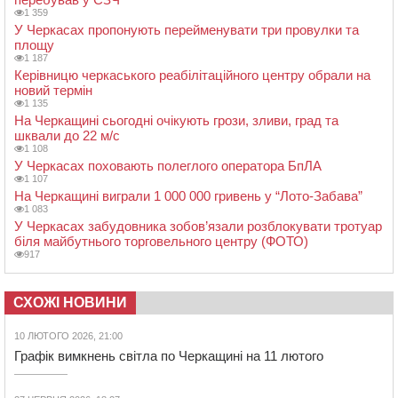
1 359
У Черкасах пропонують перейменувати три провулки та
площу
1 187
Керівницю черкаського реабілітаційного центру обрали на
новий термін
1 135
На Черкащині сьогодні очікують грози, зливи, град та
шквали до 22 м/с
1 108
У Черкасах поховають полеглого оператора БпЛА
1 107
На Черкащині виграли 1 000 000 гривень у “Лото-Забава”
1 083
У Черкасах забудовника зобов’язали розблокувати тротуар
біля майбутнього торговельного центру (ФОТО)
917
СХОЖІ НОВИНИ
10 ЛЮТОГО 2026, 21:00
Графік вимкнень світла по Черкащині на 11 лютого