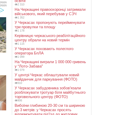
освіти
ЛАМА
2 310
ЛАМА
На Черкащині правоохоронці затримали
військового, який перебував у СЗЧ
1 352
У Черкасах пропонують перейменувати
три провулки та площу
1 178
Керівницю черкаського реабілітаційного
центру обрали на новий термін
1 115
У Черкасах поховають полеглого
оператора БпЛА
1 099
На Черкащині виграли 1 000 000 гривень
у “Лото-Забава”
1 079
У центрі Черкас облаштували новий
майданчик для паркування (ФОТО)
910
У Черкасах забудовника зобов’язали
розблокувати тротуар біля майбутнього
торговельного центру (ФОТО)
906
Вибоїни глибиною 20-30 см та шириною
до 3 метрів: у Черкасах просять
відремонтувати під’їзд до житлових