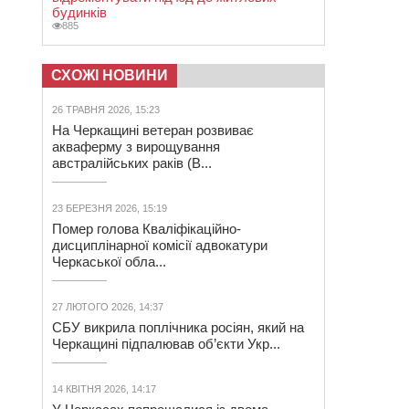
будинків
885
СХОЖІ НОВИНИ
26 ТРАВНЯ 2026, 15:23
На Черкащині ветеран розвиває
акваферму з вирощування
австралійських раків (В...
23 БЕРЕЗНЯ 2026, 15:19
Помер голова Кваліфікаційно-
дисциплінарної комісії адвокатури
Черкаської обла...
27 ЛЮТОГО 2026, 14:37
СБУ викрила поплічника росіян, який на
Черкащині підпалював об’єкти Укр...
14 КВІТНЯ 2026, 14:17