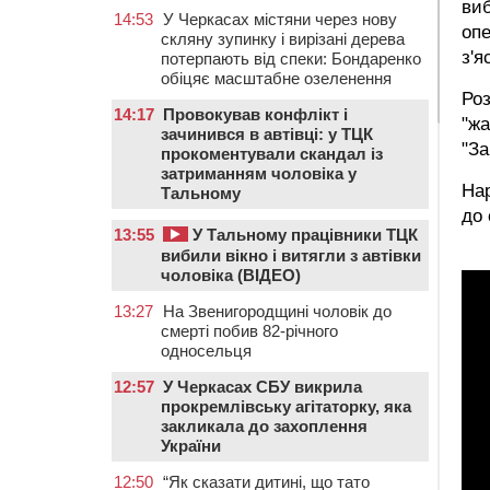
виб
14:53
У Черкасах містяни через нову
опе
скляну зупинку і вирізані дерева
з'я
потерпають від спеки: Бондаренко
обіцяє масштабне озеленення
Роз
14:17
Провокував конфлікт і
"жа
зачинився в автівці: у ТЦК
"За
прокоментували скандал із
затриманням чоловіка у
Нар
Тальному
до 
13:55
У Тальному працівники ТЦК
вибили вікно і витягли з автівки
чоловіка (ВІДЕО)
13:27
На Звенигородщині чоловік до
смерті побив 82-річного
односельця
12:57
У Черкасах СБУ викрила
прокремлівську агітаторку, яка
закликала до захоплення
України
12:50
“Як сказати дитині, що тато