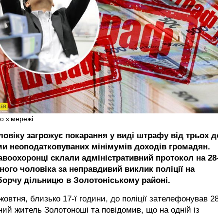
о з мережі
ловіку загрожує покарання у виді штрафу від трьох д
ми неоподатковуваних мінімумів доходів громадян.
авоохоронці склали адміністративний протокол на 28
чного чоловіка за неправдивий виклик поліції на
борчу дільницю в Золотоніському районі.
жовтня, близько 17-ї години, до поліції зателефонував 28
ний житель Золотоноші та повідомив, що на одній із