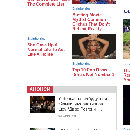
08:20
Обрано претендента на посаду
директора Мокрокалигірського
психоневрологічного інтернату
07:23
Уманські міграційники видворили з
країни грузина, який відсидів
термін у колонії
АНОНСИ
У Черкасах відбудуться
зйомки гумористичного
шоу “Двіж: Розгони” ...
03 СЕРПНЯ