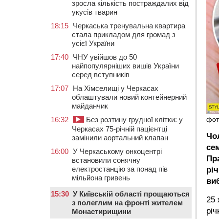
зросла кількість постраждалих від
укусів тварин
18:15
Черкаська тренувальна квартира
стала прикладом для громад з
усієї України
17:40
ЧНУ увійшов до 50
найпопулярніших вишів України
серед вступників
17:07
На Хімселищі у Черкасах
облаштували новий контейнерний
майданчик
16:32
Без розтину грудної клітки: у
фот
Черкасах 75-річній пацієнтці
Чо
замінили аортальний клапан
се
16:00
У Черкаському онкоцентрі
Пр
встановили сонячну
електростанцію за понад пів
рі
мільйона гривень
ви
15:30
У Київській області прощаються
25 
з полеглим на фронті жителем
річ
Монастирищини