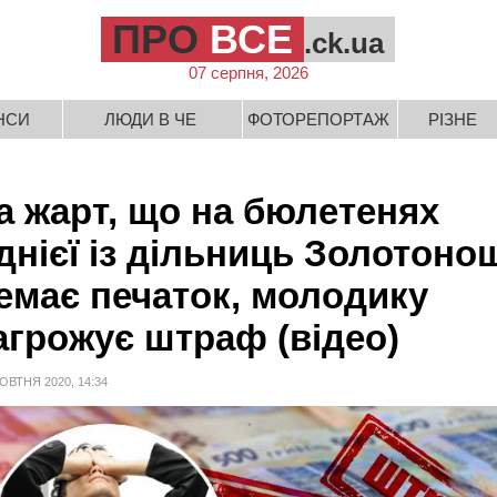
ПРО
ВСЕ
.ck.ua
07 серпня, 2026
НСИ
ЛЮДИ В ЧЕ
ФОТОРЕПОРТАЖ
РІЗНЕ
а жарт, що на бюлетенях
днієї із дільниць Золотоно
емає печаток, молодику
агрожує штраф (відео)
ОВТНЯ 2020, 14:34