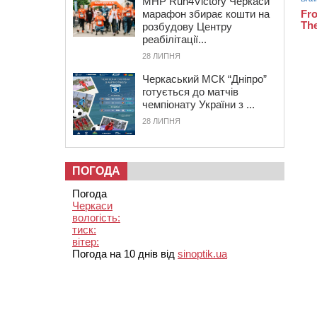
MHP Run4Victory Черкаси
марафон збирає кошти на
розбудову Центру
реабілітації...
28 ЛИПНЯ
Черкаський МСК “Дніпро”
готується до матчів
чемпіонату України з ...
28 ЛИПНЯ
ПОГОДА
Погода
Черкаси
вологість:
тиск:
вітер:
Погода на 10 днів від
sinoptik.ua