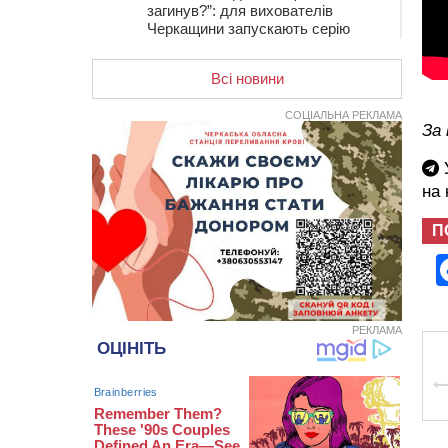
загинув?”: для вихователів
Черкащини запускають серію
унікальних тренінгів
Всі новини
12:14
На Золотоніщині вже десяту
добу гасять пожежу торфу
СОЦІАЛЬНА РЕКЛАМА
За
11:35
Від 80 гривень за кілограм: в
Україні прогнозують стрибок цін на
гречку
У
на
10:56
Захисника зі Звенигородщини,
який обороняв Авдіївку,
П
нагородили “Комбатантським
хрестом”
10:10
На Черкащині п’яний мотоцикліст
зіткнувся з мопедом: двоє людей у
лікарні
РЕКЛАМА
09:42
Ветерани МСК “Дніпро” вибороли
бронзу чемпіонату України
08:57
На Уманщині підрядника
зобов’язали сплатити понад 670
тис грн штрафу за незаконні зміни
до договору