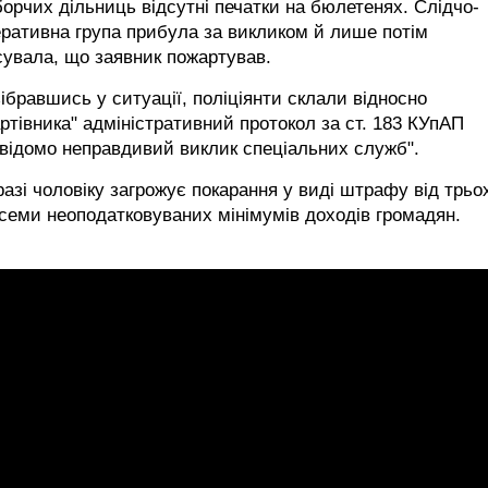
орчих дільниць відсутні печатки на бюлетенях. Слідчо-
ративна група прибула за викликом й лише потім
сувала, що заявник пожартував.
ібравшись у ситуації, поліціянти склали відносно
ртівника" адміністративний протокол за ст. 183 КУпАП
відомо неправдивий виклик спеціальних служб".
азі чоловіку загрожує покарання у виді штрафу від трьо
семи неоподатковуваних мінімумів доходів громадян.