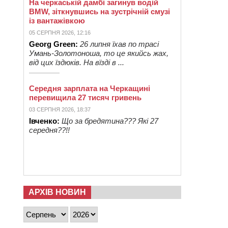
На черкаській дамбі загинув водій
BMW, зіткнувшись на зустрічній смузі
із вантажівкою
05 СЕРПНЯ 2026, 12:16
Georg Green:
26 липня їхав по трасі
Умань-Золотоноша, то це якийсь жах,
від цих їздюків. На вїзді в ...
Середня зарплата на Черкащині
перевищила 27 тисяч гривень
03 СЕРПНЯ 2026, 18:37
Івченко:
Що за бредятина??? Які 27
середня??!!
АРХІВ НОВИН