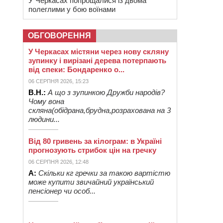
У Черкасах попрощалися із двома
полеглими у бою воїнами
ОБГОВОРЕННЯ
У Черкасах містяни через нову скляну
зупинку і вирізані дерева потерпають
від спеки: Бондаренко о...
06 СЕРПНЯ 2026, 15:23
В.Н.:
А що з зупинкою Дружби народів?
Чому вона
скляна(обідрана,брудна,розрахована на 3
людини...
Від 80 гривень за кілограм: в Україні
прогнозують стрибок цін на гречку
06 СЕРПНЯ 2026, 12:48
А:
Скільки кг гречки за такою вартістю
може купити звичайний український
пенсіонер чи особ...