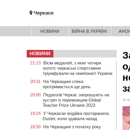
Черкаси
НОВИНИ
ВІЙНА В УКРАЇНІ
АНО
З
НОВИНИ
21:13
Вісім медалей, з яких чотири
о
золоті: черкаські спортсмени
тріумфували на чемпіонаті України
н
20:31
На Черкащині спека
з
протримається ще день
20:00
Педагогів Черкас запрошують на
зустріч із переможцем Global
26 Ж
Teacher Prize Ukraine 2023
19:24
У Черкасах водійка протаранила
Duster, коли здавала назад
18:50
На Черкащині з початку року