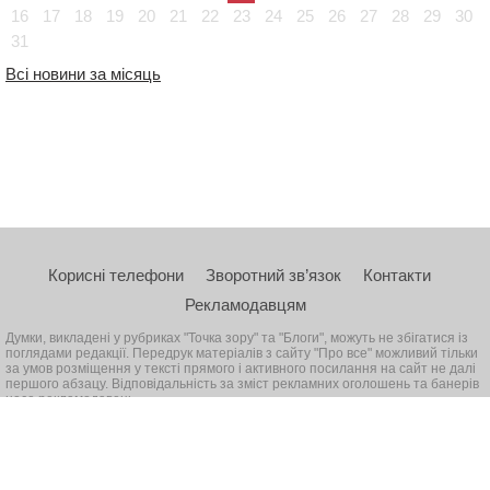
16
17
18
19
20
21
22
23
24
25
26
27
28
29
30
31
Всі новини за місяць
Корисні телефони
Зворотний зв’язок
Контакти
Рекламодавцям
Думки, викладені у рубриках "Точка зору" та "Блоги", можуть не збігатися із
поглядами редакції. Передрук матеріалів з сайту "Про все" можливий тільки
за умов розміщення у тексті прямого і активного посилання на сайт не далі
першого абзацу. Відповідальність за зміст рекламних оголошень та банерів
несе рекламодавець
© 2026, Всі права захищені