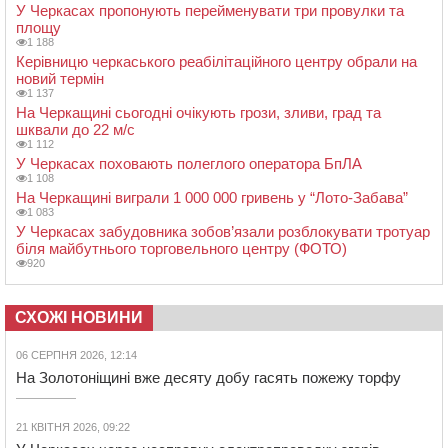
У Черкасах пропонують перейменувати три провулки та
площу
1 188
Керівницю черкаського реабілітаційного центру обрали на
новий термін
1 137
На Черкащині сьогодні очікують грози, зливи, град та
шквали до 22 м/с
1 112
У Черкасах поховають полеглого оператора БпЛА
1 108
На Черкащині виграли 1 000 000 гривень у “Лото-Забава”
1 083
У Черкасах забудовника зобов’язали розблокувати тротуар
біля майбутнього торговельного центру (ФОТО)
920
СХОЖІ НОВИНИ
06 СЕРПНЯ 2026, 12:14
На Золотоніщині вже десяту добу гасять пожежу торфу
21 КВІТНЯ 2026, 09:22