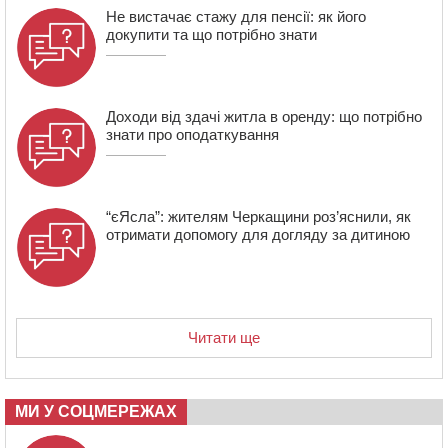
13:40
На Кам’янщині сталася масштабна пожежа
Не вистачає стажу для пенсії: як його
сміттєзвалища
докупити та що потрібно знати
Доходи від здачі житла в оренду: що потрібно
знати про оподаткування
“єЯсла”: жителям Черкащини роз’яснили, як
отримати допомогу для догляду за дитиною
Читати ще
МИ У СОЦМЕРЕЖАХ