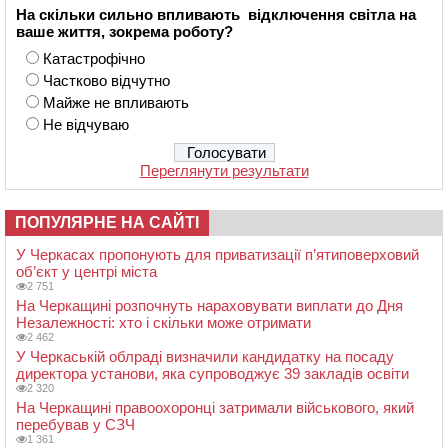
На скільки сильно впливають відключення світла на
ваше життя, зокрема роботу?
Катастрофічно
Частково відчутно
Майже не впливають
Не відчуваю
Переглянути результати
ПОПУЛЯРНЕ НА САЙТІ
У Черкасах пропонують для приватизації п’ятиповерховий
об’єкт у центрі міста
2 751
На Черкащині розпочнуть нараховувати виплати до Дня
Незалежності: хто і скільки може отримати
2 462
У Черкаській облраді визначили кандидатку на посаду
директора установи, яка супроводжує 39 закладів освіти
2 320
На Черкащині правоохоронці затримали військового, який
перебував у СЗЧ
1 361