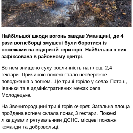
Найбільшої шкоди вогонь завдав Уманщині, де 4
рази вогнеборці змушені були боротися із
пожежами на відкритій території. Найбільша з них
зафіксована в районному центрі.
Вогнем знищено суху рослинність на площі 2,4
гектари. Причиною пожежі стало необережне
поводження з вогнем. Ще тричі горіло у селах Поташ,
Іваньки та в адміністративних межах села
Молодецьке.
На Звенигородщині тричі горів очерет. Загальна площа
пройдена вогнем склала понад 3 гектари. Пожежі
ліквідували рятувальники ДСНС, місцеві пожежні
команди та добровольці.