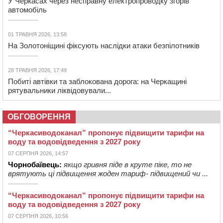
У Черкасах через несправну електропроводку згорів
автомобіль
01 ТРАВНЯ 2026, 13:58
На Золотоніщині фіксують наслідки атаки безпілотників
28 ТРАВНЯ 2026, 17:49
Побиті автівки та заблокована дорога: на Черкащині
рятувальники ліквідовували...
ОБГОВОРЕННЯ
“Черкасиводоканал” пропонує підвищити тарифи на
воду та водовідведення з 2027 року
07 СЕРПНЯ 2026, 14:57
Чорнобаївець:
якщо гривня піде в круте піке, то не
врятують ці підвищення жоден тариф- підвищений чи ...
“Черкасиводоканал” пропонує підвищити тарифи на
воду та водовідведення з 2027 року
07 СЕРПНЯ 2026, 10:56