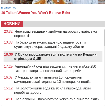
НОВИНИ
20:32
Черкаські вершники здобули нагороди української
першості
19:33
На Уманщині експосадовицю відділу освіти
судитимуть через завдані бюджету збитки
18:30
У Єрках прощатимуться з полеглим на Курщині
стрільцем ДШВ
17:29
Апеляційний суд підтвердив стягнення майже 250
тис. грн шкоди за незаконний вилов риби
16:07
У Черкасах за ніч виявили 15 порушників
комендантської години та 10 нетверезих водіїв
15:12
На Золотоніщині водійка збила пішохода, який
перебігав дорогу
14:11
На Черкащині прокуратура через суд вимагає взяти
під охорону 188-річну церкву