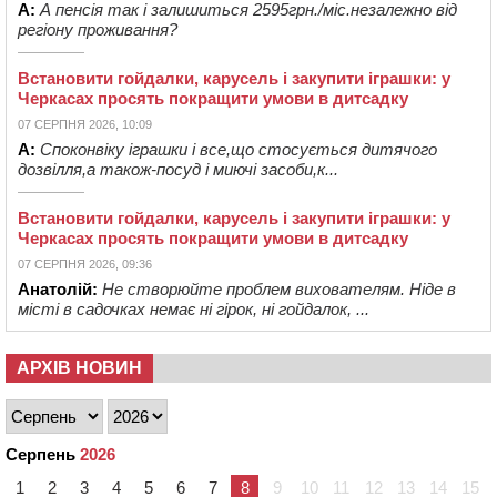
А:
А пенсія так і залишиться 2595грн./міс.незалежно від
регіону проживання?
Встановити гойдалки, карусель і закупити іграшки: у
Черкасах просять покращити умови в дитсадку
07 СЕРПНЯ 2026, 10:09
А:
Споконвіку іграшки і все,що стосується дитячого
дозвілля,а також-посуд і миючі засоби,к...
Встановити гойдалки, карусель і закупити іграшки: у
Черкасах просять покращити умови в дитсадку
07 СЕРПНЯ 2026, 09:36
Анатолій:
Не створюйте проблем вихователям. Ніде в
місті в садочках немає ні гірок, ні гойдалок, ...
АРХІВ НОВИН
Серпень
2026
1
2
3
4
5
6
7
8
9
10
11
12
13
14
15