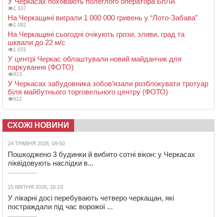
У Черкасах поховають полеглого оператора БпЛА
1 107
На Черкащині виграли 1 000 000 гривень у “Лото-Забава”
1 082
На Черкащині сьогодні очікують грози, зливи, град та
шквали до 22 м/с
1 031
У центрі Черкас облаштували новий майданчик для
паркування (ФОТО)
913
У Черкасах забудовника зобов’язали розблокувати тротуар
біля майбутнього торговельного центру (ФОТО)
912
СХОЖІ НОВИНИ
24 ТРАВНЯ 2026, 09:50
Пошкоджено 3 будинки й вибито сотні вікон: у Черкасах
ліквідовують наслідки в...
15 КВІТНЯ 2026, 16:19
У лікарні досі перебувають четверо черкащан, які
постраждали під час ворожої ...