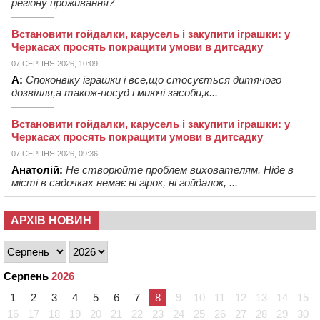
регіону проживання?
Встановити гойдалки, карусель і закупити іграшки: у
Черкасах просять покращити умови в дитсадку
07 СЕРПНЯ 2026, 10:09
А:
Споконвіку іграшки і все,що стосується дитячого
дозвілля,а також-посуд і миючі засоби,к...
Встановити гойдалки, карусель і закупити іграшки: у
Черкасах просять покращити умови в дитсадку
07 СЕРПНЯ 2026, 09:36
Анатолій:
Не створюйте проблем вихователям. Ніде в
місті в садочках немає ні гірок, ні гойдалок, ...
АРХІВ НОВИН
Серпень
2026
1
2
3
4
5
6
7
8
9
10
11
12
13
14
15
16
17
18
19
20
21
22
23
24
25
26
27
28
29
30