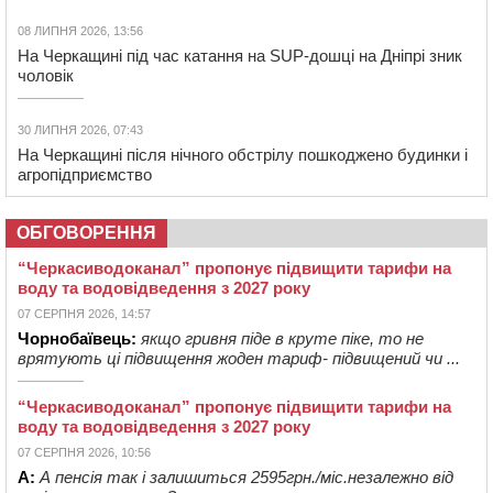
08 ЛИПНЯ 2026, 13:56
На Черкащині під час катання на SUP-дошці на Дніпрі зник
чоловік
30 ЛИПНЯ 2026, 07:43
На Черкащині після нічного обстрілу пошкоджено будинки і
агропідприємство
ОБГОВОРЕННЯ
“Черкасиводоканал” пропонує підвищити тарифи на
воду та водовідведення з 2027 року
07 СЕРПНЯ 2026, 14:57
Чорнобаївець:
якщо гривня піде в круте піке, то не
врятують ці підвищення жоден тариф- підвищений чи ...
“Черкасиводоканал” пропонує підвищити тарифи на
воду та водовідведення з 2027 року
07 СЕРПНЯ 2026, 10:56
А:
А пенсія так і залишиться 2595грн./міс.незалежно від