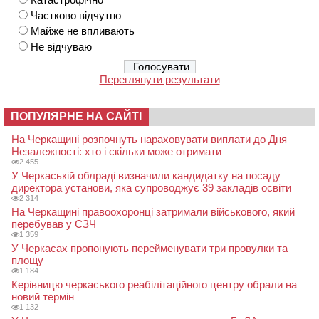
Частково відчутно
Майже не впливають
Не відчуваю
Переглянути результати
ПОПУЛЯРНЕ НА САЙТІ
На Черкащині розпочнуть нараховувати виплати до Дня
Незалежності: хто і скільки може отримати
2 455
У Черкаській облраді визначили кандидатку на посаду
директора установи, яка супроводжує 39 закладів освіти
2 314
На Черкащині правоохоронці затримали військового, який
перебував у СЗЧ
1 359
У Черкасах пропонують перейменувати три провулки та
площу
1 184
Керівницю черкаського реабілітаційного центру обрали на
новий термін
1 132