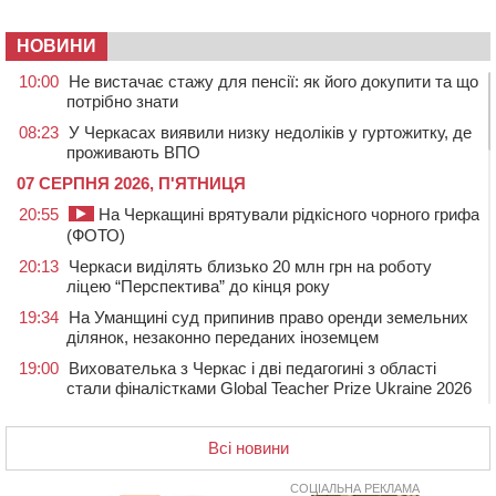
НОВИНИ
10:00
Не вистачає стажу для пенсії: як його докупити та що
потрібно знати
08:23
У Черкасах виявили низку недоліків у гуртожитку, де
проживають ВПО
07 СЕРПНЯ 2026, П'ЯТНИЦЯ
20:55
На Черкащині врятували рідкісного чорного грифа
(ФОТО)
20:13
Черкаси виділять близько 20 млн грн на роботу
ліцею “Перспектива” до кінця року
19:34
На Уманщині суд припинив право оренди земельних
ділянок, незаконно переданих іноземцем
19:00
Вихователька з Черкас і дві педагогині з області
стали фіналістками Global Teacher Prize Ukraine 2026
18:23
Зарядка, йога, сапи та нові знайомства: у Черкасах
закрили сезон літнього табору для людей поважного
Всі новини
віку
СОЦІАЛЬНА РЕКЛАМА
17:48
“Це страшна несправедливість”: мати хворого на