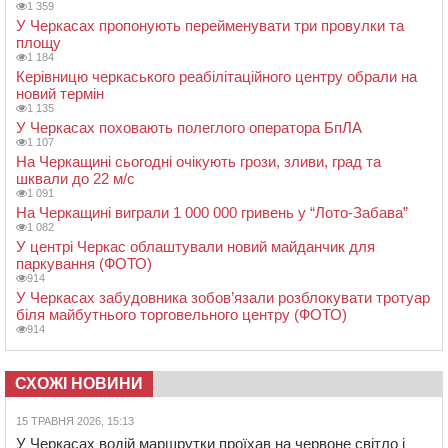
1 359
У Черкасах пропонують перейменувати три провулки та
площу
1 184
Керівницю черкаського реабілітаційного центру обрали на
новий термін
1 135
У Черкасах поховають полеглого оператора БпЛА
1 107
На Черкащині сьогодні очікують грози, зливи, град та
шквали до 22 м/с
1 091
На Черкащині виграли 1 000 000 гривень у “Лото-Забава”
1 082
У центрі Черкас облаштували новий майданчик для
паркування (ФОТО)
914
У Черкасах забудовника зобов’язали розблокувати тротуар
біля майбутнього торговельного центру (ФОТО)
914
СХОЖІ НОВИНИ
15 ТРАВНЯ 2026, 15:13
У Черкасах водій маршрутки проїхав на червоне світло і