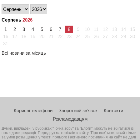
Серпень
2026
1
2
3
4
5
6
7
8
9
10
11
12
13
14
15
16
17
18
19
20
21
22
23
24
25
26
27
28
29
30
31
Всі новини за місяць
Корисні телефони
Зворотний зв’язок
Контакти
Рекламодавцям
Думки, викладені у рубриках "Точка зору" та "Блоги", можуть не збігатися із
поглядами редакції. Передрук матеріалів з сайту "Про все" можливий тільки
за умов розміщення у тексті прямого і активного посилання на сайт не далі