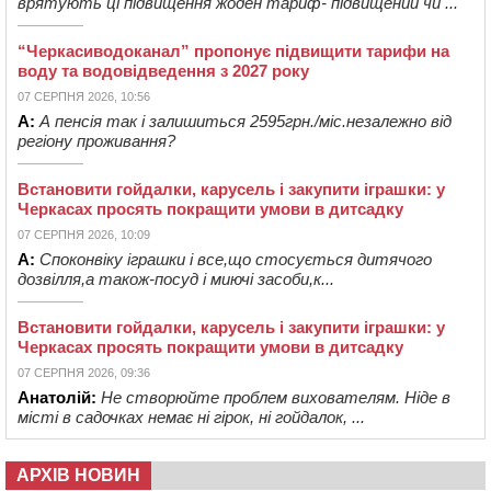
врятують ці підвищення жоден тариф- підвищений чи ...
“Черкасиводоканал” пропонує підвищити тарифи на
воду та водовідведення з 2027 року
07 СЕРПНЯ 2026, 10:56
А:
А пенсія так і залишиться 2595грн./міс.незалежно від
регіону проживання?
Встановити гойдалки, карусель і закупити іграшки: у
Черкасах просять покращити умови в дитсадку
07 СЕРПНЯ 2026, 10:09
А:
Споконвіку іграшки і все,що стосується дитячого
дозвілля,а також-посуд і миючі засоби,к...
Встановити гойдалки, карусель і закупити іграшки: у
Черкасах просять покращити умови в дитсадку
07 СЕРПНЯ 2026, 09:36
Анатолій:
Не створюйте проблем вихователям. Ніде в
місті в садочках немає ні гірок, ні гойдалок, ...
АРХІВ НОВИН