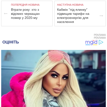
ПОПЕРЕДНЯ НОВИНА
НАСТУПНА НОВИНА
Втрати року: хто з
Кабмін “під ялинку”
відомих черкащан
підвищив тарифи на
помер у 2020-му
електроенергію для
населення
РЕКЛАМА
РЕКЛАМА