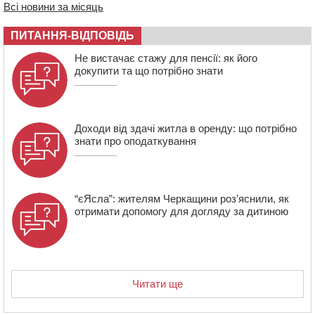
10:15
У Черкасах водій Audi Q5 спричинив аварію, не
Всі новини за місяць
пропустивши інший кросовер
ПИТАННЯ-ВІДПОВІДЬ
09:42
“Черкасиводоканал” пропонує підвищити
тарифи на воду та водовідведення з 2027 року
Не вистачає стажу для пенсії: як його
докупити та що потрібно знати
Доходи від здачі житла в оренду: що потрібно
знати про оподаткування
“єЯсла”: жителям Черкащини роз’яснили, як
отримати допомогу для догляду за дитиною
Читати ще