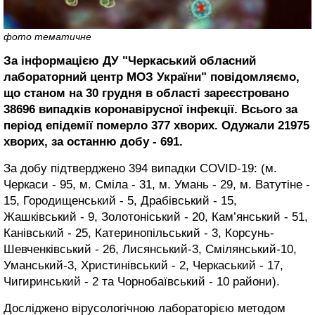
фото тематичне
За інформацією ДУ "Черкаський обласний
лабораторний центр МОЗ України" повідомляємо,
що станом на 30 грудня в області зареєстровано
38696 випадків коронавірусної інфекції. Всього за
період епідемії померло 377 хворих. Одужали 21975
хворих, за останню добу - 691.
За добу підтверджено 394 випадки COVID-19: (м.
Черкаси - 95, м. Сміла - 31, м. Умань - 29, м. Ватутіне -
15, Городищенський - 5, Драбівський - 15,
Жашківський - 9, Золотоніський - 20, Кам’янський - 51,
Канівський - 25, Катеринопільський - 3, Корсунь-
Шевченківський - 26, Лисянський-3, Смілянський-10,
Уманський-3, Христинівський - 2, Черкаський - 17,
Чигиринський - 2 та Чорнобаївський - 10 райони).
Досліджено вірусологічною лабораторією методом