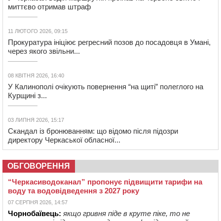
миттєво отримав штраф
11 ЛЮТОГО 2026, 09:15
Прокуратура ініціює регресний позов до посадовця в Умані,
через якого звільни...
08 КВІТНЯ 2026, 16:40
У Калинополі очікують повернення “на щиті” полеглого на
Курщині з...
03 ЛИПНЯ 2026, 15:17
Скандал із бронюванням: що відомо після підозри
директору Черкаської обласної...
ОБГОВОРЕННЯ
“Черкасиводоканал” пропонує підвищити тарифи на
воду та водовідведення з 2027 року
07 СЕРПНЯ 2026, 14:57
Чорнобаївець:
якщо гривня піде в круте піке, то не