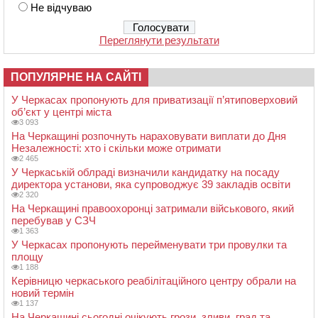
Не відчуваю
Переглянути результати
ПОПУЛЯРНЕ НА САЙТІ
У Черкасах пропонують для приватизації п’ятиповерховий
об’єкт у центрі міста
3 093
На Черкащині розпочнуть нараховувати виплати до Дня
Незалежності: хто і скільки може отримати
2 465
У Черкаській облраді визначили кандидатку на посаду
директора установи, яка супроводжує 39 закладів освіти
2 320
На Черкащині правоохоронці затримали військового, який
перебував у СЗЧ
1 363
У Черкасах пропонують перейменувати три провулки та
площу
1 188
Керівницю черкаського реабілітаційного центру обрали на
новий термін
1 137
На Черкащині сьогодні очікують грози, зливи, град та