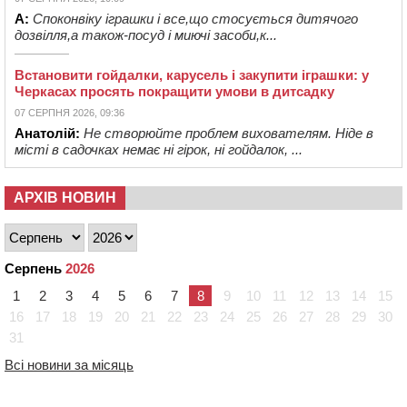
А:
Споконвіку іграшки і все,що стосується дитячого
дозвілля,а також-посуд і миючі засоби,к...
Встановити гойдалки, карусель і закупити іграшки: у
Черкасах просять покращити умови в дитсадку
07 СЕРПНЯ 2026, 09:36
Анатолій:
Не створюйте проблем вихователям. Ніде в
місті в садочках немає ні гірок, ні гойдалок, ...
АРХІВ НОВИН
Серпень
2026
1
2
3
4
5
6
7
8
9
10
11
12
13
14
15
16
17
18
19
20
21
22
23
24
25
26
27
28
29
30
31
Всі новини за місяць