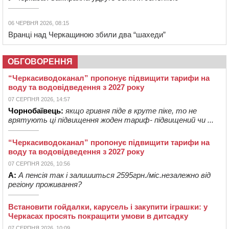
06 ЧЕРВНЯ 2026, 08:15
Вранці над Черкащиною збили два “шахеди”
ОБГОВОРЕННЯ
“Черкасиводоканал” пропонує підвищити тарифи на
воду та водовідведення з 2027 року
07 СЕРПНЯ 2026, 14:57
Чорнобаївець:
якщо гривня піде в круте піке, то не
врятують ці підвищення жоден тариф- підвищений чи ...
“Черкасиводоканал” пропонує підвищити тарифи на
воду та водовідведення з 2027 року
07 СЕРПНЯ 2026, 10:56
А:
А пенсія так і залишиться 2595грн./міс.незалежно від
регіону проживання?
Встановити гойдалки, карусель і закупити іграшки: у
Черкасах просять покращити умови в дитсадку
07 СЕРПНЯ 2026, 10:09