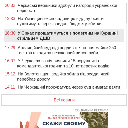
20:32
Черкаські вершники здобули нагороди української
першості
19:33
На Уманщині експосадовицю відділу освіти
судитимуть через завдані бюджету збитки
18:30
У Єрках прощатимуться з полеглим на Курщині
стрільцем ДШВ
17:29
Апеляційний суд підтвердив стягнення майже 250
тис. грн шкоди за незаконний вилов риби
16:07
У Черкасах за ніч виявили 15 порушників
комендантської години та 10 нетверезих водіїв
15:12
На Золотоніщині водійка збила пішохода, який
перебігав дорогу
14:11
На Черкащині прокуратура через суд вимагає взяти
під охорону 188-річну церкву
Всі новини
13:00
У Смілі біля магазину під колесами вантажівки
загинула жінка
СОЦІАЛЬНА РЕКЛАМА
11:33
У Черкасах пропонують для приватизації
п’ятиповерховий об’єкт у центрі міста
10:00
Не вистачає стажу для пенсії: як його докупити та що