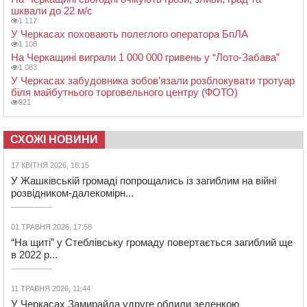
шквали до 22 м/с
1 117
У Черкасах поховають полеглого оператора БпЛА
1 108
На Черкащині виграли 1 000 000 гривень у “Лото-Забава”
1 083
У Черкасах забудовника зобов’язали розблокувати тротуар
біля майбутнього торговельного центру (ФОТО)
921
СХОЖІ НОВИНИ
17 КВІТНЯ 2026, 18:15
У Жашківській громаді попрощались із загиблим на війні
розвідником-далекомірн...
01 ТРАВНЯ 2026, 17:58
“На щиті” у Стеблівську громаду повертається загиблий ще
в 2022 р...
11 ТРАВНЯ 2026, 11:44
У Черкасах Замирайла удруге облили зеленкою