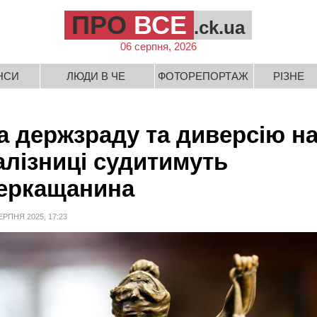
ПРО
ВСЕ
.ck.ua
06 серпня, 2026
НСИ
ЛЮДИ В ЧЕ
ФОТОРЕПОРТАЖ
РІЗНЕ
а держзраду та диверсію н
алізниці судитимуть
еркащанина
ЕРПНЯ 2025, 17:23