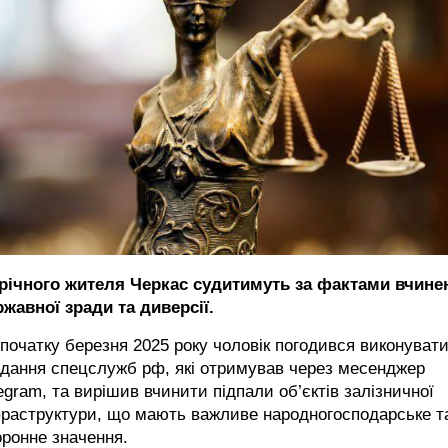
-річного жителя Черкас судитимуть за фактами вчине
жавної зради та диверсії.
початку березня 2025 року чоловік погодився виконуват
вдання спецслужб рф, які отримував через месенджер
egram, та вирішив вчинити підпали об’єктів залізничної
фраструктури, що мають важливе народногосподарське т
ронне значення.