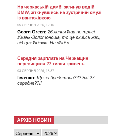
На черкаській дамбі загинув водій
BMW, зіткнувшись на зустрічній смузі
із вантажівкою
05 СЕРПНЯ 2026, 12:16
Georg Green:
26 липня їхав по трасі
Умань-Золотоноша, то це якийсь жах,
від цих їздюків. На вїзді в ...
Середня зарплата на Черкащині
перевищила 27 тисяч гривень
03 СЕРПНЯ 2026, 18:37
Івченко:
Що за бредятина??? Які 27
середня??!!
АРХІВ НОВИН