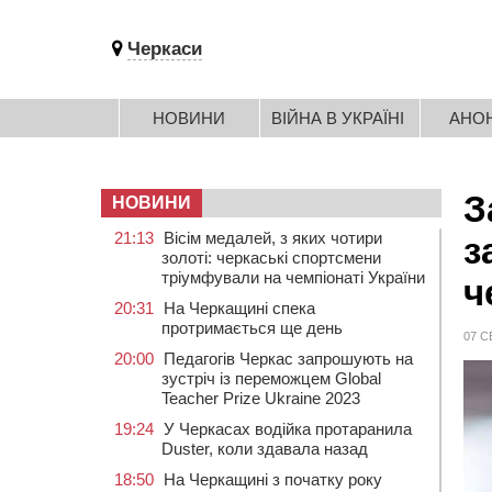
Черкаси
НОВИНИ
ВІЙНА В УКРАЇНІ
АНО
З
НОВИНИ
21:13
Вісім медалей, з яких чотири
з
золоті: черкаські спортсмени
тріумфували на чемпіонаті України
ч
20:31
На Черкащині спека
протримається ще день
07 С
20:00
Педагогів Черкас запрошують на
зустріч із переможцем Global
Teacher Prize Ukraine 2023
19:24
У Черкасах водійка протаранила
Duster, коли здавала назад
18:50
На Черкащині з початку року