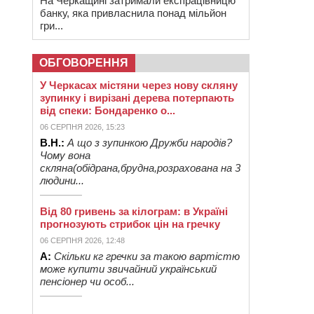
На Черкащині затримали експрацівницю
банку, яка привласнила понад мільйон
гри...
ОБГОВОРЕННЯ
У Черкасах містяни через нову скляну
зупинку і вирізані дерева потерпають
від спеки: Бондаренко о...
06 СЕРПНЯ 2026, 15:23
В.Н.:
А що з зупинкою Дружби народів?
Чому вона
скляна(обідрана,брудна,розрахована на 3
людини...
Від 80 гривень за кілограм: в Україні
прогнозують стрибок цін на гречку
06 СЕРПНЯ 2026, 12:48
А:
Скільки кг гречки за такою вартістю
може купити звичайний український
пенсіонер чи особ...