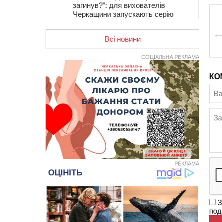
загинув?”: для вихователів
Черкащини запускають серію
унікальних тренінгів
Всі новини
12:14
На Золотоніщині вже десяту
добу гасять пожежу торфу
СОЦІАЛЬНА РЕКЛАМА
11:35
Від 80 гривень за кілограм: в
Україні прогнозують стрибок цін на
КО
гречку
10:56
Захисника зі Звенигородщини,
який обороняв Авдіївку,
нагородили “Комбатантським
хрестом”
10:10
На Черкащині п’яний мотоцикліст
зіткнувся з мопедом: двоє людей у
лікарні
РЕКЛАМА
09:42
Ветерани МСК “Дніпро” вибороли
бронзу чемпіонату України
08:57
На Уманщині підрядника
зобов’язали сплатити понад 670
З
тис грн штрафу за незаконні зміни
под
до договору