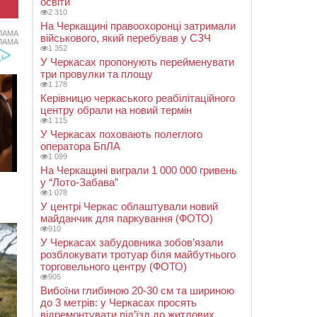
освіти
2 310
На Черкащині правоохоронці затримали
ЛАМА
військового, який перебував у СЗЧ
ЛАМА
1 352
У Черкасах пропонують перейменувати
три провулки та площу
1 178
Керівницю черкаського реабілітаційного
центру обрали на новий термін
1 115
У Черкасах поховають полеглого
оператора БпЛА
1 099
На Черкащині виграли 1 000 000 гривень
у “Лото-Забава”
1 078
У центрі Черкас облаштували новий
майданчик для паркування (ФОТО)
910
У Черкасах забудовника зобов’язали
розблокувати тротуар біля майбутнього
торговельного центру (ФОТО)
905
Вибоїни глибиною 20-30 см та шириною
до 3 метрів: у Черкасах просять
відремонтувати під’їзд до житлових