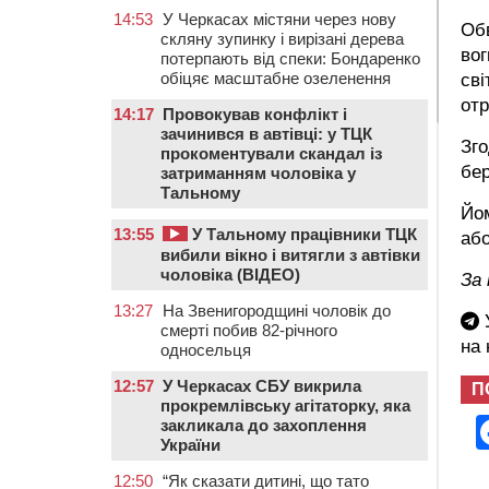
14:53
У Черкасах містяни через нову
Об
скляну зупинку і вирізані дерева
вог
потерпають від спеки: Бондаренко
обіцяє масштабне озеленення
сві
отр
14:17
Провокував конфлікт і
зачинився в автівці: у ТЦК
Зго
прокоментували скандал із
бер
затриманням чоловіка у
Тальному
Йом
13:55
У Тальному працівники ТЦК
або
вибили вікно і витягли з автівки
чоловіка (ВІДЕО)
За
13:27
На Звенигородщині чоловік до
У
смерті побив 82-річного
на
односельця
12:57
У Черкасах СБУ викрила
П
прокремлівську агітаторку, яка
закликала до захоплення
України
12:50
“Як сказати дитині, що тато