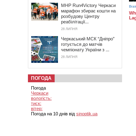
MHP Run4Victory Черкаси
марафон збирає кошти на
розбудову Центру
реабілітації...
28 ЛИПНЯ
Черкаський МСК “Дніпро”
готується до матчів
чемпіонату України з ...
28 ЛИПНЯ
ПОГОДА
Погода
Черкаси
вологість:
тиск:
вітер:
Погода на 10 днів від
sinoptik.ua