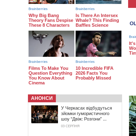
08:20
Обрано претендента на посаду
директора Мокрокалигірського
психоневрологічного інтернату
07:23
Уманські міграційники видворили з
країни грузина, який відсидів
термін у колонії
АНОНСИ
У Черкасах відбудуться
зйомки гумористичного
шоу “Двіж: Розгони” ...
03 СЕРПНЯ