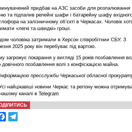
винувачений придбав на АЗС засоби для розпалювання
ню та підпалив релейні шафи і батарейну шафу вхідног
тлофора на залізничному об’єкті в Черкасах. Чоловік хот
имати «легкі та швидкі» гроші.
дом чоловіка затримали в Херсон співробітнии СБУ. З
езня 2025 року він перебуває під вартою.
у загрожує покарання у вигляді 15 років позбавлення во
 довічного позбавлення волі з конфіскацією майна.
 інформацією пресслужби Черкаської обласної прокурат
сі найцікавіші новини Черкас та регіону можна отримув
 нашому каналі в
Telegram
ОДІЛИТИСЬ
Facebook
Telegram