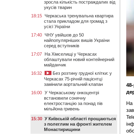
зросла кількість постраждалих від
укусів тварин
18:15
Черкаська тренувальна квартира
стала прикладом для громад з
усієї України
17:40
ЧНУ увійшов до 50
найпопулярніших вишів України
серед вступників
17:07
На Хімселищі у Черкасах
облаштували новий контейнерний
майданчик
16:32
Без розтину грудної клітки: у
Черкасах 75-річній пацієнтці
замінили аортальний клапан
48
дер
16:00
У Черкаському онкоцентрі
встановили сонячну
На 
електростанцію за понад пів
мільйона гривень
за
Tel
15:30
У Київській області прощаються
ін
з полеглим на фронті жителем
Монастирищини
обо