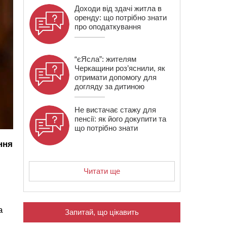
Доходи від здачі житла в
оренду: що потрібно знати
про оподаткування
“єЯсла”: жителям
Черкащини роз’яснили, як
отримати допомогу для
догляду за дитиною
Не вистачає стажу для
пенсії: як його докупити та
що потрібно знати
ння
Читати ще
и
а
Запитай, що цікавить