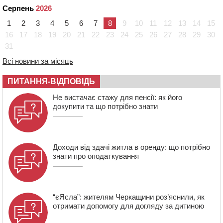
зерна нового врожаю
Серпень
2026
13:40
На Кам’янщині сталася масштабна пожежа
1
2
3
4
5
6
7
8
9
10
11
12
13
14
15
сміттєзвалища
16
17
18
19
20
21
22
23
24
25
26
27
28
29
30
13:26
На Черкащині сьогодні очікують грози, зливи, град та
31
шквали до 22 м/с
Всі новини за місяць
12:50
Внаслідок падіння вертольота загинув 28-річний
захисник зі Сміли
ПИТАННЯ-ВІДПОВІДЬ
12:15
У центрі Черкас не поділили дорогу водії двох ВАЗів
Не вистачає стажу для пенсії: як його
докупити та що потрібно знати
Доходи від здачі житла в оренду: що потрібно
знати про оподаткування
“єЯсла”: жителям Черкащини роз’яснили, як
отримати допомогу для догляду за дитиною