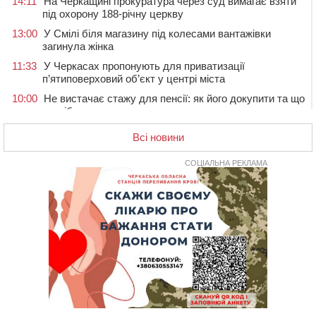
14:11
На Черкащині прокуратура через суд вимагає взяти
під охорону 188-річну церкву
13:00
У Смілі біля магазину під колесами вантажівки
загинула жінка
11:33
У Черкасах пропонують для приватизації
п’ятиповерховий об’єкт у центрі міста
10:00
Не вистачає стажу для пенсії: як його докупити та що
потрібно знати
08:23
У Черкасах виявили низку недоліків у гуртожитку, де
Всі новини
проживають ВПО
07 СЕРПНЯ 2026, П'ЯТНИЦЯ
СОЦІАЛЬНА РЕКЛАМА
20:55
На Черкащині врятували рідкісного чорного грифа
(ФОТО)
20:13
Черкаси виділять близько 20 млн грн на роботу
ліцею “Перспектива” до кінця року
19:34
На Уманщині суд припинив право оренди земельних
ділянок, незаконно переданих іноземцем
19:00
Вихователька з Черкас і дві педагогині з області
стали фіналістками Global Teacher Prize Ukraine 2026
18:23
Зарядка, йога, сапи та нові знайомства: у Черкасах