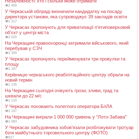
Незалежності: хто і скільки може отримати
2 459
У Черкаській облраді визначили кандидатку на посаду
директора установи, яка супроводжує 39 закладів освіти
2 317
У Черкасах пропонують для приватизації п’ятиповерховий
об’єкт у центрі міста
2 029
На Черкащині правоохоронці затримали військового, який
перебував у СЗЧ
1 359
У Черкасах пропонують перейменувати три провулки та
площу
1 187
Керівницю черкаського реабілітаційного центру обрали на
новий термін
1 135
На Черкащині сьогодні очікують грози, зливи, град та
шквали до 22 м/с
1 110
У Черкасах поховають полеглого оператора БпЛА
1 107
На Черкащині виграли 1 000 000 гривень у “Лото-Забава”
1 083
У Черкасах забудовника зобов’язали розблокувати тротуар
біля майбутнього торговельного центру (ФОТО)
917