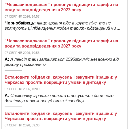
“Черкасиводоканал” пропонує підвищити тарифи на
воду та водовідведення з 2027 року
07 СЕРПНЯ 2026, 14:57
Чорнобаївець:
якщо гривня піде в круте піке, то не
врятують ці підвищення жоден тариф- підвищений чи ...
“Черкасиводоканал” пропонує підвищити тарифи на
воду та водовідведення з 2027 року
07 СЕРПНЯ 2026, 10:56
А:
А пенсія так і залишиться 2595грн./міс.незалежно від
регіону проживання?
Встановити гойдалки, карусель і закупити іграшки: у
Черкасах просять покращити умови в дитсадку
07 СЕРПНЯ 2026, 10:09
А:
Споконвіку іграшки і все,що стосується дитячого
дозвілля,а також-посуд і миючі засоби,к...
Встановити гойдалки, карусель і закупити іграшки: у
Черкасах просять покращити умови в дитсадку
07 СЕРПНЯ 2026, 09:36