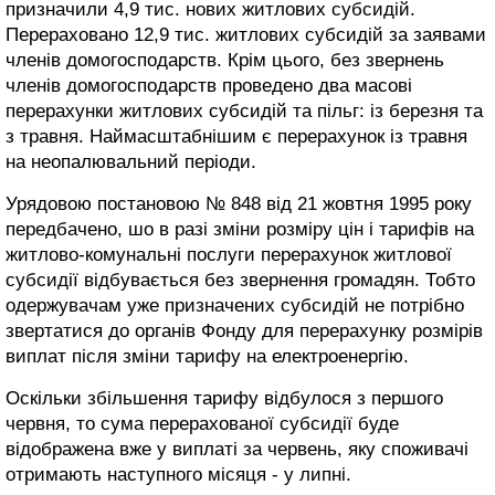
призначили 4,9 тис. нових житлових субсидій.
Перераховано 12,9 тис. житлових субсидій за заявами
членів домогосподарств. Крім цього, без звернень
членів домогосподарств проведено два масові
перерахунки житлових субсидій та пільг: із березня та
з травня. Наймасштабнішим є перерахунок із травня
на неопалювальний періоди.
Урядовою постановою № 848 від 21 жовтня 1995 року
передбачено, шо в разі зміни розміру цін і тарифів на
житлово-комунальні послуги перерахунок житлової
субсидії відбувається без звернення громадян. Тобто
одержувачам уже призначених субсидій не потрібно
звертатися до органів Фонду для перерахунку розмірів
виплат після зміни тарифу на електроенергію.
Оскільки збільшення тарифу відбулося з першого
червня, то сума перерахованої субсидії буде
відображена вже у виплаті за червень, яку споживачі
отримають наступного місяця - у липні.