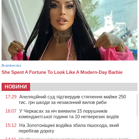
НОВИНИ
17:29
Апеляційний суд підтвердив стягнення майже 250
тис. грн шкоди за незаконний вилов риби
16:07
У Черкасах за ніч виявили 15 порушників
комендантської години та 10 нетверезих водіїв
15:12
На Золотоніщині водійка збила пішохода, який
перебігав дорогу