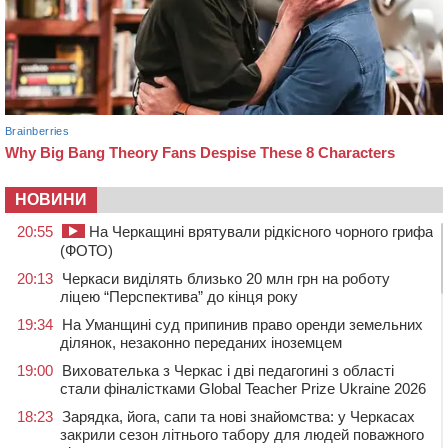
НОВИНИ
20:55
На Черкащині врятували рідкісного чорного грифа
(ФОТО)
20:13
Черкаси виділять близько 20 млн грн на роботу
ліцею “Перспектива” до кінця року
19:34
На Уманщині суд припинив право оренди земельних
ділянок, незаконно переданих іноземцем
19:00
Вихователька з Черкас і дві педагогині з області
стали фіналістками Global Teacher Prize Ukraine 2026
18:23
Зарядка, йога, сапи та нові знайомства: у Черкасах
закрили сезон літнього табору для людей поважного