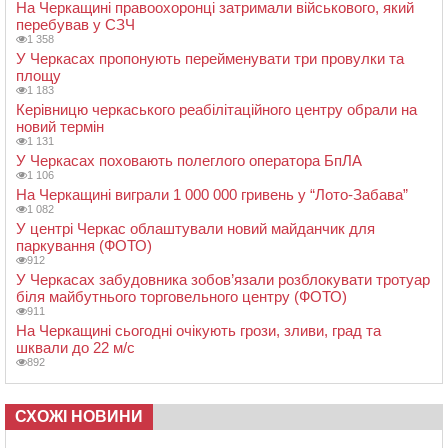
На Черкащині правоохоронці затримали військового, який
перебував у СЗЧ
1 358
У Черкасах пропонують перейменувати три провулки та
площу
1 183
Керівницю черкаського реабілітаційного центру обрали на
новий термін
1 131
У Черкасах поховають полеглого оператора БпЛА
1 106
На Черкащині виграли 1 000 000 гривень у “Лото-Забава”
1 082
У центрі Черкас облаштували новий майданчик для
паркування (ФОТО)
912
У Черкасах забудовника зобов’язали розблокувати тротуар
біля майбутнього торговельного центру (ФОТО)
911
На Черкащині сьогодні очікують грози, зливи, град та
шквали до 22 м/с
892
СХОЖІ НОВИНИ