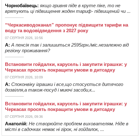
Чорнобаївець:
якщо гривня піде в круте піке, то не
врятують ці підвищення жоден тариф- підвищений чи ...
“Черкасиводоканал” пропонує підвищити тарифи на
воду та водовідведення з 2027 року
07 СЕРПНЯ 2026, 10:56
А:
А пенсія так і залишиться 2595грн./міс.незалежно від
регіону проживання?
Встановити гойдалки, карусель і закупити іграшки: у
Черкасах просять покращити умови в дитсадку
07 СЕРПНЯ 2026, 10:09
А:
Споконвіку іграшки і все,що стосується дитячого
дозвілля,а також-посуд і миючі засоби,к...
Встановити гойдалки, карусель і закупити іграшки: у
Черкасах просять покращити умови в дитсадку
07 СЕРПНЯ 2026, 09:36
Анатолій:
Не створюйте проблем вихователям. Ніде в
місті в садочках немає ні гірок, ні гойдалок, ...