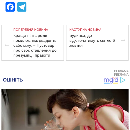
Facebook
Telegram
ПОПЕРЕДНЯ НОВИНА
НАСТУПНА НОВИНА
Краще п’ять років
Будинки, де
помилок, ніж двадцять
відключатимуть світло 6
саботажу, – Пустовар
жовтня
про своє ставлення до
презумпції правоти
РЕКЛАМА
РЕКЛАМА