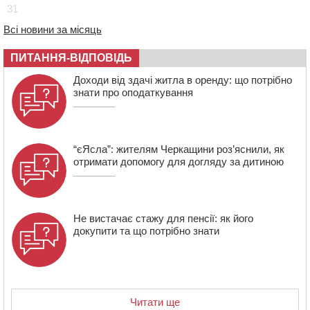
31
07:30
Понад 968 мільйонів гривень земельного податку
Всі новини за місяць
сплатили на Черкащині
06 СЕРПНЯ 2026, ЧЕТВЕР
ПИТАННЯ-ВІДПОВІДЬ
21:13
Вісім медалей, з яких чотири золоті: черкаські
Доходи від здачі житла в оренду: що потрібно
спортсмени тріумфували на чемпіонаті України
знати про оподаткування
“єЯсла”: жителям Черкащини роз’яснили, як
отримати допомогу для догляду за дитиною
Не вистачає стажу для пенсії: як його
докупити та що потрібно знати
Читати ще