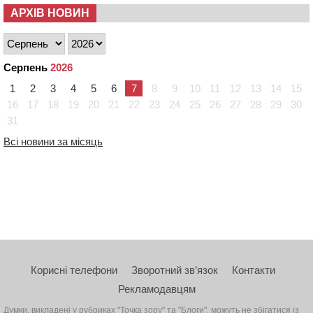
АРХІВ НОВИН
Серпень
2026
1
2
3
4
5
6
7
8
9
10
11
12
13
14
15
16
17
18
19
20
21
22
23
24
25
26
27
28
29
30
31
Всі новини за місяць
Корисні телефони
Зворотний зв’язок
Контакти
Рекламодавцям
Думки, викладені у рубриках "Точка зору" та "Блоги", можуть не збігатися із