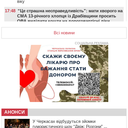
віку
17:48
“Це страшна несправедливість”: мати хворого на
СМА 13-річного хлопця із Драбівщини просить
ОВА виділити кошти на дороговартісні ліки
17:15
На Уманщині судитимуть колишню очільницю відділу
Всі новини
освіти через закупівлю електрики за завищеною
ціною
СОЦІАЛЬНА РЕКЛАМА
16:40
У Черкасах провели в останню путь двох
загиблих воїнів
16:07
До 1 вересня у Черкасах оновлюють дорожню
розмітку біля навчальних закладів (ФОТОФАКТ)
15:39
На честь загиблого захисника і чемпіона світу в
Черкасах відкрили спортивно-реабілітаційний центр
15:05
На Звенигородщині, попри заборону міськради,
проведуть “Ше.Fest”
14:31
У Каневі аномальна спека призвела до перебоїв у
роботі електромереж та комунальних служб
АНОНСИ
14:02
На Черкащині намолотили перший мільйон тонн
У Черкасах відбудуться зйомки
зерна нового врожаю
гумористичного шоу “Двіж: Розгони” ...