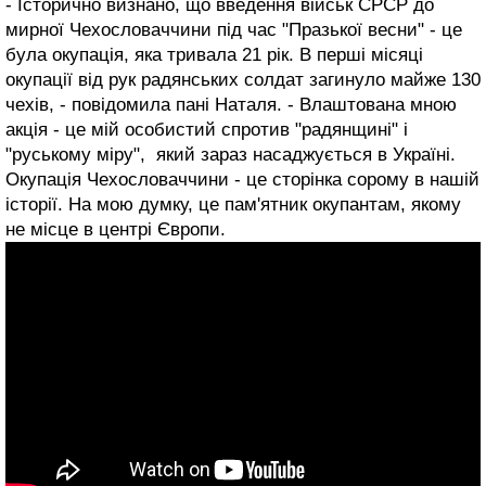
- Історично визнано, що введення військ СРСР до
мирної Чехословаччини під час "Празької весни" - це
була окупація, яка тривала 21 рік. В перші місяці
окупації від рук радянських солдат загинуло майже 130
чехів, - повідомила пані Наталя. - Влаштована мною
акція - це мій особистий спротив "радянщині" і
"руському міру", який зараз насаджується в Україні.
Окупація Чехословаччини - це сторінка сорому в нашій
історії. На мою думку, це пам'ятник окупантам, якому
не місце в центрі Європи.