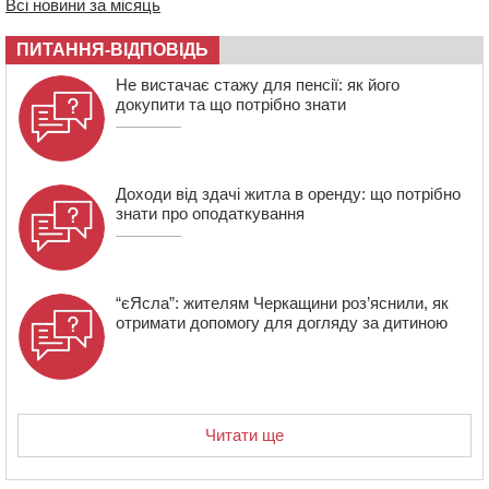
віку
Всі новини за місяць
17:48
“Це страшна несправедливість”: мати хворого на
ПИТАННЯ-ВІДПОВІДЬ
СМА 13-річного хлопця із Драбівщини просить
ОВА виділити кошти на дороговартісні ліки
Не вистачає стажу для пенсії: як його
докупити та що потрібно знати
17:15
На Уманщині судитимуть колишню очільницю відділу
освіти через закупівлю електрики за завищеною
ціною
Доходи від здачі житла в оренду: що потрібно
знати про оподаткування
“єЯсла”: жителям Черкащини роз’яснили, як
отримати допомогу для догляду за дитиною
Читати ще