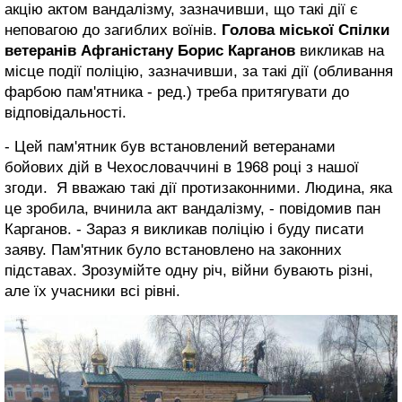
акцію актом вандалізму, зазначивши, що такі дії є
неповагою до загиблих воїнів.
Голова міської Спілки
ветеранів Афганістану Борис Карганов
викликав на
місце події поліцію, зазначивши, за такі дії (обливання
фарбою пам'ятника - ред.) треба притягувати до
відповідальності.
- Цей пам'ятник був встановлений ветеранами
бойових дій в Чехословаччині в 1968 році з нашої
згоди. Я вважаю такі дії протизаконними. Людина, яка
це зробила, вчинила акт вандалізму, - повідомив пан
Карганов. - Зараз я викликав поліцію і буду писати
заяву. Пам'ятник було встановлено на законних
підставах. Зрозумійте одну річ, війни бувають різні,
але їх учасники всі рівні.