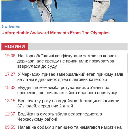
НОВИНИ
19:08
На Чорнобаївщині конфіскували землю на користь
держави, але оренду не припинили: прокуратура
звернулася до суду
17:27
У Черкасах триває завершальний етап прийому заяв
на літній відпочинок дітей пільгових категорій
15:32
«Будеш пожежним!»: рятувальник з Умані про
професію, що почалася з його власного порятунку
13:15
Від початку року на водоймах Черкащини загинули
37 людей, серед них 2 дітей
11:37
Водійка на смерть збила велосипедиста в
Черкаському районі
09:59
Напав на собаку з палицею та намагався наїхати на