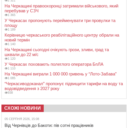
2 321
На Черкащині правоохоронці затримали військового, який
перебував у СЗЧ
1 365
У Черкасах пропонують перейменувати три провулки та
площу
1 189
Керівницю черкаського реабілітаційного центру обрали на
новий термін
1 140
На Черкащині сьогодні очікують грози, зливи, град та
шквали до 22 м/с
1 120
У Черкасах поховають полеглого оператора БпЛА
1 110
На Черкащині виграли 1 000 000 гривень у “Лото-Забава”
1 085
“Черкасиводоканал” пропонує підвищити тарифи на воду та
водовідведення з 2027 року
938
СХОЖІ НОВИНИ
05 СЕРПНЯ 2026, 15:08
Від Чернівців до Бакоти: пів сотні працівників