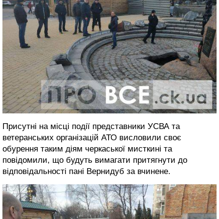
Присутні на місці події представники УСВА та
ветеранських організацій АТО висловили своє
обурення таким діям черкаської мисткині та
повідомили, що будуть вимагати притягнути до
відповідальності пані Вернидуб за вчинене.