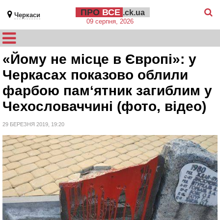
ПРО
ВСЕ
.ck.ua
Черкаси
09 серпня, 2026
«Йому не місце в Європі»: у
Черкасах показово облили
фарбою пам‘ятник загиблим у
Чехословаччині (фото, відео)
29 БЕРЕЗНЯ 2019, 19:20