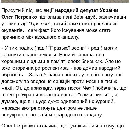
Присутній під час акції
народний депутат України
Олег Петренко
підтримав пані Вернидуб, зазначивши
у коментарі "
Про все
", такий пам'ятник прославляє
окупантів, і сам факт його існування може стати
причиною міжнародного скандалу.
- У тих подіях (події "Празької весни" - ред.) могли
загинути і наші земляки. Вони й залишаться
хорошими людьми в пам'яті своїх близьких. Але це
вже історична ретроспектива, - повідомив народний
обранець. - Зараз Україна просить у всього світу про
допомогу та введення санкцій проти Росії і в тієї ж
Чехії. От, до прикладу, зараз посол Чехії побачить, що
в центрі України встановлені такі "пам'ятнички" і, я
думаю, що він буде дуже здивований і обурений.
Черкаси вкотре стануть центром не лише
всеукраїнського, а й міжнародного скандалу.
Олег Петренко зазначив, що сумнівається в тому, що