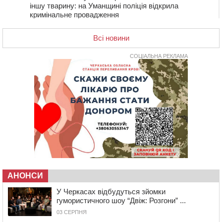
іншу тварину: на Уманщині поліція відкрила
кримінальне провадження
08:44
Безкоштовне харчування, укриття та STEM: Черкаси
готують освітню галузь до нового навчального року
Всі новини
08 СЕРПНЯ 2026, СУБОТА
СОЦІАЛЬНА РЕКЛАМА
20:32
Черкаські вершники здобули нагороди української
першості
19:33
На Уманщині експосадовицю відділу освіти
судитимуть через завдані бюджету збитки
18:30
У Єрках прощатимуться з полеглим на Курщині
стрільцем ДШВ
17:29
Апеляційний суд підтвердив стягнення майже 250
тис. грн шкоди за незаконний вилов риби
16:07
У Черкасах за ніч виявили 15 порушників
комендантської години та 10 нетверезих водіїв
АНОНСИ
15:12
На Золотоніщині водійка збила пішохода, який
У Черкасах відбудуться зйомки
перебігав дорогу
гумористичного шоу “Двіж: Розгони” ...
14:11
На Черкащині прокуратура через суд вимагає взяти
03 СЕРПНЯ
під охорону 188-річну церкву