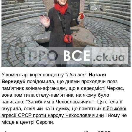
У коментарі кореспонденту "
Про все
"
Наталя
Вернидуб
повідомила, що днями проходячи повз
пам'ятник воїнам-афганцям, що в середмісті Черкас,
вона помітила стелу-пам'ятник, на якому було
написано: "Загиблим в Чехословаччині". Ця стела її
обурила, оскільки на її думку, це пам'ятник
військової
агресії СРСР проти народу Чехословаччини
і йому не
місце в центрі Європи.