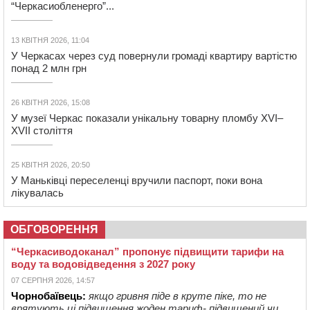
“Черкасиобленерго”...
13 КВІТНЯ 2026, 11:04
У Черкасах через суд повернули громаді квартиру вартістю
понад 2 млн грн
26 КВІТНЯ 2026, 15:08
У музеї Черкас показали унікальну товарну пломбу XVI–
XVII століття
25 КВІТНЯ 2026, 20:50
У Маньківці переселенці вручили паспорт, поки вона
лікувалась
ОБГОВОРЕННЯ
“Черкасиводоканал” пропонує підвищити тарифи на
воду та водовідведення з 2027 року
07 СЕРПНЯ 2026, 14:57
Чорнобаївець:
якщо гривня піде в круте піке, то не
врятують ці підвищення жоден тариф- підвищений чи ...