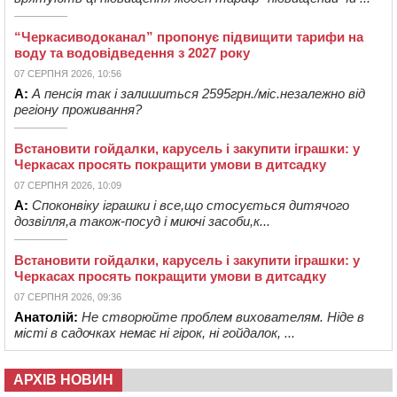
“Черкасиводоканал” пропонує підвищити тарифи на
воду та водовідведення з 2027 року
07 СЕРПНЯ 2026, 10:56
А:
А пенсія так і залишиться 2595грн./міс.незалежно від
регіону проживання?
Встановити гойдалки, карусель і закупити іграшки: у
Черкасах просять покращити умови в дитсадку
07 СЕРПНЯ 2026, 10:09
А:
Споконвіку іграшки і все,що стосується дитячого
дозвілля,а також-посуд і миючі засоби,к...
Встановити гойдалки, карусель і закупити іграшки: у
Черкасах просять покращити умови в дитсадку
07 СЕРПНЯ 2026, 09:36
Анатолій:
Не створюйте проблем вихователям. Ніде в
місті в садочках немає ні гірок, ні гойдалок, ...
АРХІВ НОВИН