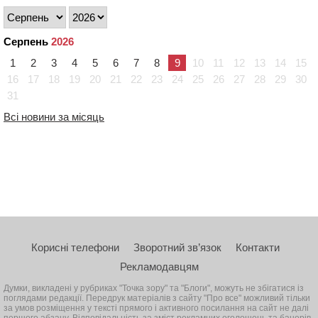
Серпень
2026
1
2
3
4
5
6
7
8
9
10
11
12
13
14
15
16
17
18
19
20
21
22
23
24
25
26
27
28
29
30
31
Всі новини за місяць
Корисні телефони
Зворотний зв’язок
Контакти
Рекламодавцям
Думки, викладені у рубриках "Точка зору" та "Блоги", можуть не збігатися із
поглядами редакції. Передрук матеріалів з сайту "Про все" можливий тільки
за умов розміщення у тексті прямого і активного посилання на сайт не далі