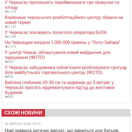
У Черкасах пропонують перейменувати три провулки та
площу
1 179
Керівницю черкаського реабілітаційного центру обрали на
новий термін
1 119
У Черкасах поховають полеглого оператора БпЛА
1 099
На Черкащині виграли 1 000 000 гривень у “Лото-Забава”
1 079
У центрі Черкас облаштували новий майданчик для
паркування (ФОТО)
910
У Черкасах забудовника зобов’язали розблокувати тротуар
біля майбутнього торговельного центру (ФОТО)
906
Вибоїни глибиною 20-30 см та шириною до 3 метрів: у
Черкасах просять відремонтувати під’їзд до житлових
будинків
885
СХОЖІ НОВИНИ
16 ЛЮТОГО 2026, 07:47
Нові правила дитячих виплат: що зміниться для батьків