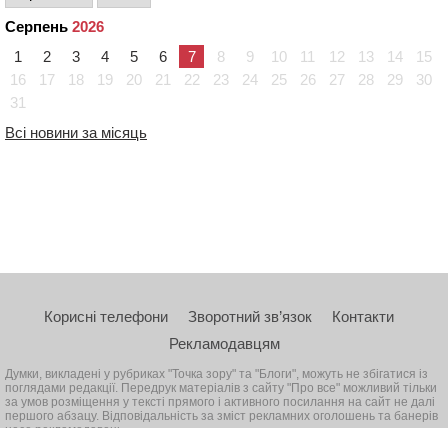
Серпень
2026
1
2
3
4
5
6
7
8
9
10
11
12
13
14
15
16
17
18
19
20
21
22
23
24
25
26
27
28
29
30
31
Всі новини за місяць
Корисні телефони
Зворотний зв’язок
Контакти
Рекламодавцям
Думки, викладені у рубриках "Точка зору" та "Блоги", можуть не збігатися із
поглядами редакції. Передрук матеріалів з сайту "Про все" можливий тільки
за умов розміщення у тексті прямого і активного посилання на сайт не далі
першого абзацу. Відповідальність за зміст рекламних оголошень та банерів
несе рекламодавець