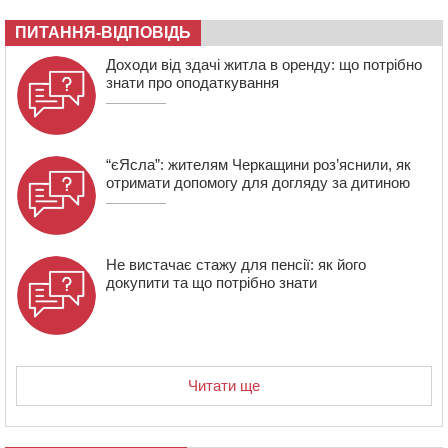
08:57
На Уманщині підрядника зобов’язали сплатити понад
670 тис грн штрафу за незаконні зміни до договору
ПИТАННЯ-ВІДПОВІДЬ
08:20
Обрано претендента на посаду директора
Доходи від здачі житла в оренду: що потрібно
Мокрокалигірського психоневрологічного інтернату
знати про оподаткування
“єЯсла”: жителям Черкащини роз’яснили, як
отримати допомогу для догляду за дитиною
Не вистачає стажу для пенсії: як його
докупити та що потрібно знати
Читати ще