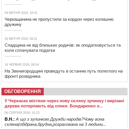
09 КВІТНЯ 2026, 16:41
Черкащанина не пропустили за кордон через колишню
дружину
30 КВІТНЯ 2026, 09:11
Спадщина не від близьких родичів: як оподатковується та
коли сплачувати податки
16 ЧЕРВНЯ 2026, 08:54
На Звенигородщині проведуть в останню путь полеглого на
фронті розвідника
ОБГОВОРЕННЯ
У Черкасах містяни через нову скляну зупинку і вирізані
дерева потерпають від спеки: Бондаренко о...
06 СЕРПНЯ 2026, 15:23
В.Н.:
А що з зупинкою Дружби народів?Чому вона
скляна(обідрана,брудна,розрахована на 3 людини...