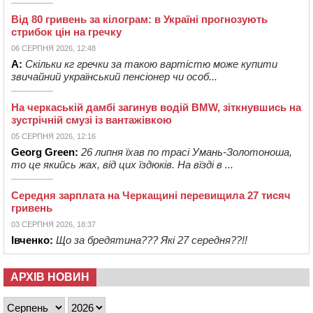
Від 80 гривень за кілограм: в Україні прогнозують
стрибок цін на гречку
06 СЕРПНЯ 2026, 12:48
А:
Скільки кг гречки за такою вартістю може купити
звичайний український пенсіонер чи особ...
На черкаській дамбі загинув водій BMW, зіткнувшись на
зустрічній смузі із вантажівкою
05 СЕРПНЯ 2026, 12:16
Georg Green:
26 липня їхав по трасі Умань-Золотоноша,
то це якийсь жах, від цих їздюків. На вїзді в ...
Середня зарплата на Черкащині перевищила 27 тисяч
гривень
03 СЕРПНЯ 2026, 18:37
Івченко:
Що за бредятина??? Які 27 середня??!!
АРХІВ НОВИН