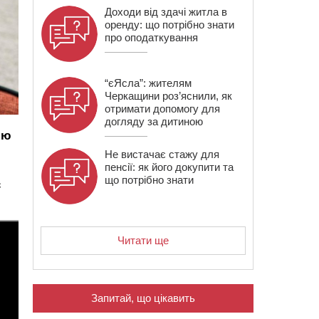
Доходи від здачі житла в
оренду: що потрібно знати
про оподаткування
“єЯсла”: жителям
Черкащини роз’яснили, як
отримати допомогу для
догляду за дитиною
ію
Не вистачає стажу для
пенсії: як його докупити та
що потрібно знати
є
Читати ще
Запитай, що цікавить