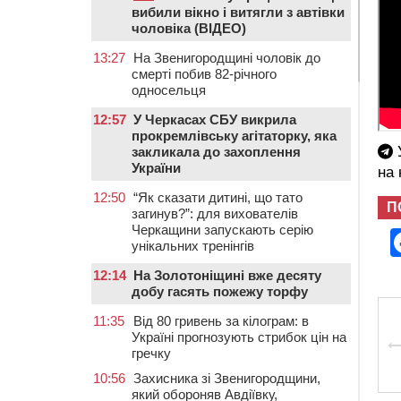
вибили вікно і витягли з автівки
чоловіка (ВІДЕО)
13:27
На Звенигородщині чоловік до
смерті побив 82-річного
односельця
12:57
У Черкасах СБУ викрила
прокремлівську агітаторку, яка
У
закликала до захоплення
України
на
12:50
“Як сказати дитині, що тато
П
загинув?”: для вихователів
Черкащини запускають серію
унікальних тренінгів
12:14
На Золотоніщині вже десяту
добу гасять пожежу торфу
11:35
Від 80 гривень за кілограм: в
Україні прогнозують стрибок цін на
гречку
10:56
Захисника зі Звенигородщини,
який обороняв Авдіївку,