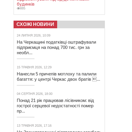
будинків
885
СХОЖІ НОВИНИ
24 ЛИПНЯ 2026, 10:09
На Черкащині податківці оштрафували
підприємця на понад 700 тис. грн за
необл...
15 ТРАВНЯ 2026, 12:29
Нанесли 5 причепів мотлоху та палили
багаття: у центрі Черкас двох братів ...
04 СЕРПНЯ 2026, 18:00
Понад 21 рік працював лісівником: від
гострої серцевої недостатності помер
пр...
13 ТРАВНЯ 2026, 17:16