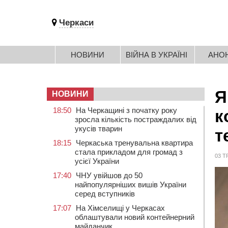
Черкаси
НОВИНИ
ВІЙНА В УКРАЇНІ
АНО
Я
НОВИНИ
18:50
На Черкащині з початку року
к
зросла кількість постраждалих від
укусів тварин
т
18:15
Черкаська тренувальна квартира
стала прикладом для громад з
03 Т
усієї України
17:40
ЧНУ увійшов до 50
найпопулярніших вишів України
серед вступників
17:07
На Хімселищі у Черкасах
облаштували новий контейнерний
майданчик