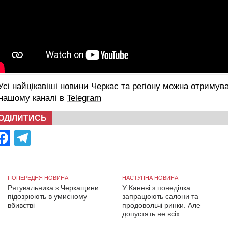
сі найцікавіші новини Черкас та регіону можна отримув
 нашому каналі в
Telegram
ОДІЛИТИСЬ
Facebook
Telegram
ПОПЕРЕДНЯ НОВИНА
НАСТУПНА НОВИНА
Рятувальника з Черкащини
У Каневі з понеділка
підозрюють в умисному
запрацюють салони та
вбивстві
продовольчі ринки. Але
допустять не всіх