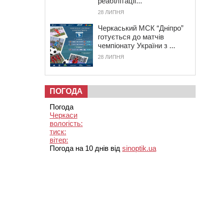
реабілітації...
28 ЛИПНЯ
Черкаський МСК “Дніпро”
готується до матчів
чемпіонату України з ...
28 ЛИПНЯ
ПОГОДА
Погода
Черкаси
вологість:
тиск:
вітер:
Погода на 10 днів від
sinoptik.ua