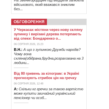
На Звенигородщині підтвердили загибель
військового, який вважався зниклим
без...
ОБГОВОРЕННЯ
У Черкасах містяни через нову скляну
зупинку і вирізані дерева потерпають
від спеки: Бондаренко о...
06 СЕРПНЯ 2026, 15:23
В.Н.:
А що з зупинкою Дружби народів?
Чому вона
скляна(обідрана,брудна,розрахована на 3
людини...
Від 80 гривень за кілограм: в Україні
прогнозують стрибок цін на гречку
06 СЕРПНЯ 2026, 12:48
А:
Скільки кг гречки за такою вартістю
може купити звичайний український
пенсіонер чи особ...