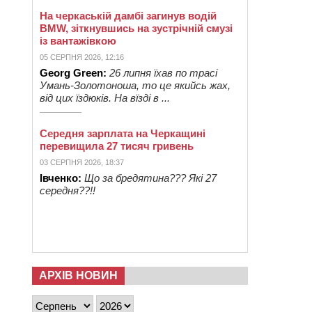
На черкаській дамбі загинув водій
BMW, зіткнувшись на зустрічній смузі
із вантажівкою
05 СЕРПНЯ 2026, 12:16
Georg Green:
26 липня їхав по трасі
Умань-Золотоноша, то це якийсь жах,
від цих їздюків. На вїзді в ...
Середня зарплата на Черкащині
перевищила 27 тисяч гривень
03 СЕРПНЯ 2026, 18:37
Івченко:
Що за бредятина??? Які 27
середня??!!
АРХІВ НОВИН