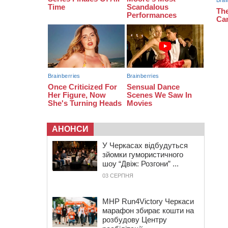
19:30
Проєкт просторового розвитку
Корсунь-Шевченківської громади
рекомендували до погодження
18:45
У Звенигородці влада заборонила
проводити масові заходи
18:07
Боксерка з Черкащини готується
до чемпіонату Європи серед
молоді
АНОНСИ
У Черкасах відбудуться
зйомки гумористичного
шоу “Двіж: Розгони” ...
03 СЕРПНЯ
MHP Run4Victory Черкаси
марафон збирає кошти на
розбудову Центру