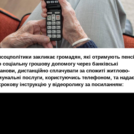
нсоцполітики закликає громадян, які отримують пенс
о соціальну грошову допомогу через банківські
танови, дистанційно сплачувати за спожиті житлово-
мунальні послуги, користуючись телефоном, та нада
крокову інструкцію у відеоролику за посиланням: