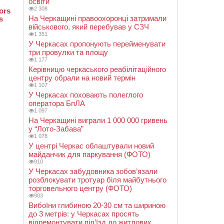
освіти
2 308
На Черкащині правоохоронці затримали
військового, який перебував у СЗЧ
1 351
У Черкасах пропонують перейменувати
три провулки та площу
1 177
Керівницю черкаського реабілітаційного
центру обрали на новий термін
1 107
У Черкасах поховають полеглого
оператора БпЛА
1 097
На Черкащині виграли 1 000 000 гривень
у “Лото-Забава”
1 078
У центрі Черкас облаштували новий
майданчик для паркування (ФОТО)
910
У Черкасах забудовника зобов’язали
розблокувати тротуар біля майбутнього
торговельного центру (ФОТО)
903
Вибоїни глибиною 20-30 см та шириною
до 3 метрів: у Черкасах просять
відремонтувати під’їзд до житлових