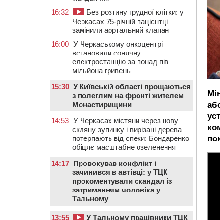
16:32
Без розтину грудної клітки: у
Черкасах 75-річній пацієнтці
замінили аортальний клапан
16:00
У Черкаському онкоцентрі
встановили сонячну
електростанцію за понад пів
мільйона гривень
15:30
У Київській області прощаються
Мі
з полеглим на фронті жителем
Монастирищини
аб
ус
14:53
У Черкасах містяни через нову
ко
скляну зупинку і вирізані дерева
потерпають від спеки: Бондаренко
по
обіцяє масштабне озеленення
14:17
Провокував конфлікт і
зачинився в автівці: у ТЦК
прокоментували скандал із
затриманням чоловіка у
Тальному
13:55
У Тальному працівники ТЦК