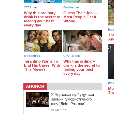
АНОНСИ
У Черкасах відбудуться
зйомки гумористичного
шоу “Двіж: Розгони” ...
03 СЕРПНЯ