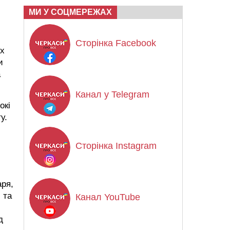
МИ У СОЦМЕРЕЖАХ
Сторінка Facebook
их
и
а
Канал у Telegram
окі
у.
Сторінка Instagram
аря,
 та
Канал YouTube
д