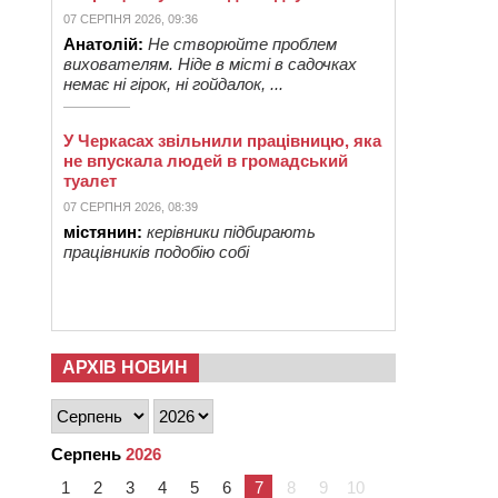
07 СЕРПНЯ 2026, 09:36
Анатолій:
Не створюйте проблем
вихователям. Ніде в місті в садочках
немає ні гірок, ні гойдалок, ...
У Черкасах звільнили працівницю, яка
не впускала людей в громадський
туалет
07 СЕРПНЯ 2026, 08:39
містянин:
керівники підбирають
працівників подобію собі
АРХІВ НОВИН
Серпень
2026
1
2
3
4
5
6
7
8
9
10