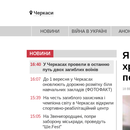
Черкаси
НОВИНИ
ВІЙНА В УКРАЇНІ
АНО
Я
НОВИНИ
х
16:40
У Черкасах провели в останню
путь двох загиблих воїнів
п
16:07
До 1 вересня у Черкасах
оновлюють дорожню розмітку біля
навчальних закладів (ФОТОФАКТ)
18 В
15:39
На честь загиблого захисника і
чемпіона світу в Черкасах відкрили
спортивно-реабілітаційний центр
15:05
На Звенигородщині, попри
заборону міськради, проведуть
“Ше.Fest”