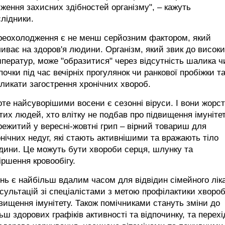
ження захисних здібностей організму", – кажуть
лідники.
реохолодження є не менш серйозним фактором, який
иває на здоров'я людини. Організм, який звик до висок
ператур, може "образитися" через відсутність шалика ч
очки під час вечірніх прогулянок чи ранкової пробіжки т
ликати загострення хронічних хвороб.
те найсуворішими восени є сезонні віруси. І вони жорст
тих людей, хто влітку не подбав про підвищення імунітет
ежитий у вересні-жовтні грип – вірний товариш для
нічних недуг, які стають активнішими та вражають тіло
дини. Це можуть бути хвороби серця, шлунку та
іршення кровообігу.
нь є найбільш вдалим часом для відвідин сімейного лік
сультацій зі спеціалістами з метою профілактики хвороб
вищення імунітету. Також помічниками стануть зміни до
ьш здорових графіків активності та відпочинку, та перехі