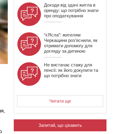
Доходи від здачі житла в
оренду: що потрібно знати
про оподаткування
“єЯсла”: жителям
Черкащини роз’яснили, як
отримати допомогу для
догляду за дитиною
Не вистачає стажу для
пенсії: як його докупити та
що потрібно знати
Читати ще
ня,
Запитай, що цікавить
о