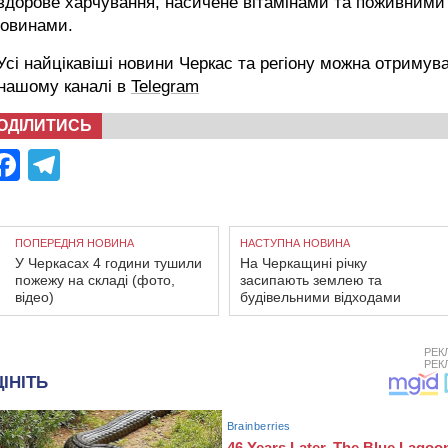
здорове харчування, насичене вітамінами та поживними
човинами.
сі найцікавіші новини Черкас та регіону можна отримув
 нашому каналі в
Telegram
ОДІЛИТИСЬ
Facebook
Telegram
ПОПЕРЕДНЯ НОВИНА
НАСТУПНА НОВИНА
У Черкасах 4 години тушили
На Черкащині річку
пожежу на складі (фото,
засипають землею та
відео)
будівельними відходами
РЕК
РЕК