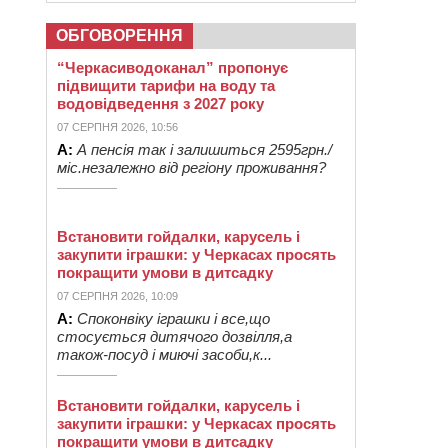
ОБГОВОРЕННЯ
“Черкасиводоканал” пропонує
підвищити тарифи на воду та
водовідведення з 2027 року
07 СЕРПНЯ 2026, 10:56
А:
А пенсія так і залишиться 2595грн./
міс.незалежно від регіону проживання?
Встановити гойдалки, карусель і
закупити іграшки: у Черкасах просять
покращити умови в дитсадку
07 СЕРПНЯ 2026, 10:09
А:
Споконвіку іграшки і все,що
стосується дитячого дозвілля,а
також-посуд і миючі засоби,к...
Встановити гойдалки, карусель і
закупити іграшки: у Черкасах просять
покращити умови в дитсадку