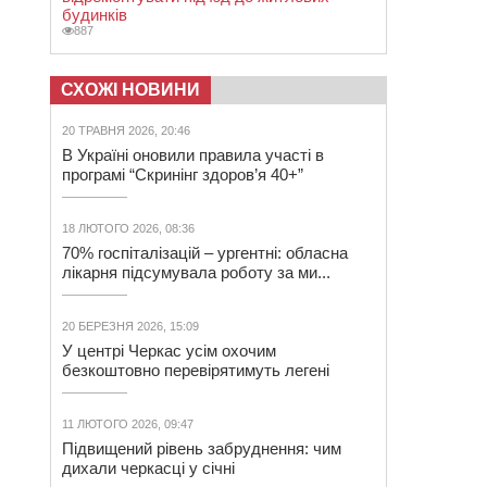
будинків
887
СХОЖІ НОВИНИ
20 ТРАВНЯ 2026, 20:46
В Україні оновили правила участі в
програмі “Скринінг здоров’я 40+”
18 ЛЮТОГО 2026, 08:36
70% госпіталізацій – ургентні: обласна
лікарня підсумувала роботу за ми...
20 БЕРЕЗНЯ 2026, 15:09
У центрі Черкас усім охочим
безкоштовно перевірятимуть легені
11 ЛЮТОГО 2026, 09:47
Підвищений рівень забруднення: чим
дихали черкасці у січні