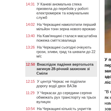
14:31
У Каневі аномальна спека
призвела до перебоїв у роботі
електромереж та комунальних
служб
14:02
На Черкащині намолотили перший
мільйон тонн зерна нового врожаю
13:40
На Кам’янщині сталася масштабна
пожежа сміттєзвалища
13:26
На Черкащині сьогодні очікують
грози, зливи, град та шквали до 22
м/с
У 
12:50
Внаслідок падіння вертольота
пе
загинув 28-річний захисник зі
за
Сміли
зд
12:15
У центрі Черкас не поділили
лі
дорогу водії двох ВАЗів
"В 
11:29
У Черкасах до середини серпня
як 
обмежать рух транспорту на трьох
вулицях
нам
зов
10:54
На Черкащині кількість укриттів