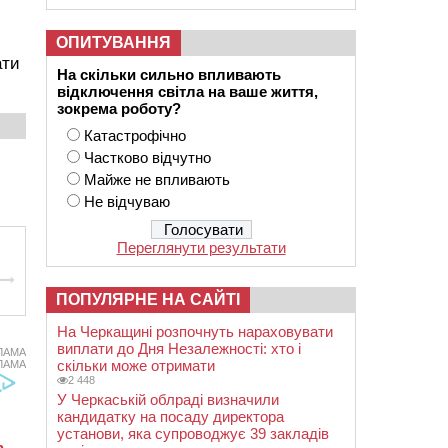
ОПИТУВАННЯ
ати
На скільки сильно впливають
відключення світла на ваше життя,
зокрема роботу?
Катастрофічно
Частково відчутно
Майже не впливають
Не відчуваю
Переглянути результати
ПОПУЛЯРНЕ НА САЙТІ
На Черкащині розпочнуть нараховувати
виплати до Дня Незалежності: хто і
ЛАМА
скільки може отримати
ЛАМА
2 448
У Черкаській облраді визначили
кандидатку на посаду директора
установи, яка супроводжує 39 закладів