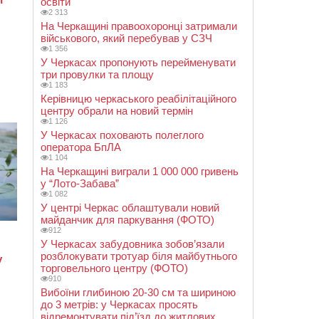
освіти
2 313
На Черкащині правоохоронці затримали
військового, який перебував у СЗЧ
1 356
У Черкасах пропонують перейменувати
три провулки та площу
1 183
Керівницю черкаського реабілітаційного
центру обрали на новий термін
1 126
У Черкасах поховають полеглого
оператора БпЛА
1 104
На Черкащині виграли 1 000 000 гривень
у “Лото-Забава”
1 082
У центрі Черкас облаштували новий
майданчик для паркування (ФОТО)
912
У Черкасах забудовника зобов’язали
розблокувати тротуар біля майбутнього
торговельного центру (ФОТО)
910
Вибоїни глибиною 20-30 см та шириною
до 3 метрів: у Черкасах просять
відремонтувати під’їзд до житлових