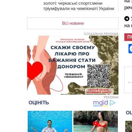
на 
золоті: черкаські спортсмени
ре
тріумфували на чемпіонаті України
20:31
На Черкащині спека
У
протримається ще день
Всі новини
на
20:00
Педагогів Черкас запрошують на
СОЦІАЛЬНА РЕКЛАМА
зустріч із переможцем Global
П
Teacher Prize Ukraine 2023
19:24
У Черкасах водійка протаранила
Duster, коли здавала назад
18:50
На Черкащині з початку року
зросла кількість постраждалих від
укусів тварин
18:15
Черкаська тренувальна квартира
стала прикладом для громад з
усієї України
РЕКЛАМА
17:40
ЧНУ увійшов до 50
найпопулярніших вишів України
серед вступників
17:07
На Хімселищі у Черкасах
облаштували новий контейнерний
майданчик