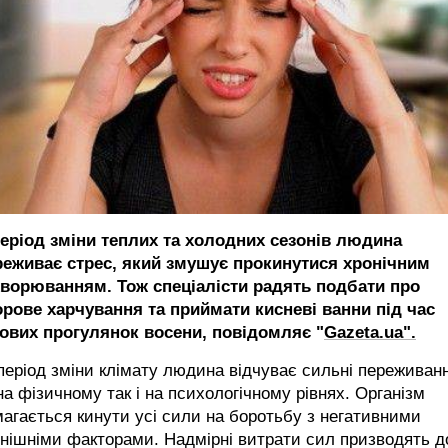
період зміни теплих та холодних сезонів людина
реживає стрес, який змушує прокинутися хронічним
хворюванням. Тож спеціалісти радять подбати про
орове харчування та приймати кисневі ванни під час
сових прогулянок восени, повідомляє "
Gazeta.ua".
період зміни клімату людина відчуває сильні переживан
на фізичному так і на психологічному рівнях. Організм
агається кинути усі сили на боротьбу з негативними
нішніми факторами. Надмірні витрати сил призводять д