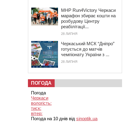
MHP Run4Victory Черкаси
марафон збирає кошти на
розбудову Центру
реабілітації...
28 ЛИПНЯ
Черкаський МСК “Дніпро”
готується до матчів
чемпіонату України з ...
28 ЛИПНЯ
ПОГОДА
Погода
Черкаси
вологість:
тиск:
вітер:
Погода на 10 днів від
sinoptik.ua