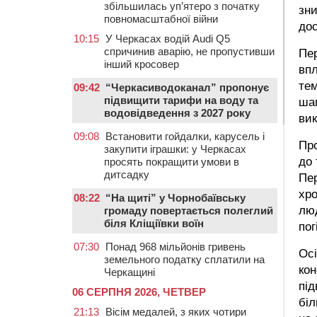
збільшилась уп’ятеро з початку
зни
повномасштабної війни
дос
10:15
У Черкасах водій Audi Q5
спричинив аварію, не пропустивши
Пе
інший кросовер
впл
тем
09:42
“Черкасиводоканал” пропонує
підвищити тарифи на воду та
шап
водовідведення з 2027 року
вик
09:08
Встановити гойдалки, карусель і
Про
закупити іграшки: у Черкасах
до 
просять покращити умови в
дитсадку
Пер
хро
08:22
“На щиті” у Чорнобаївську
лю
громаду повертається полеглий
біля Кліщіївки воїн
пог
07:30
Понад 968 мільйонів гривень
Осі
земельного податку сплатили на
кон
Черкащині
під
06 СЕРПНЯ 2026, ЧЕТВЕР
біл
21:13
Вісім медалей, з яких чотири