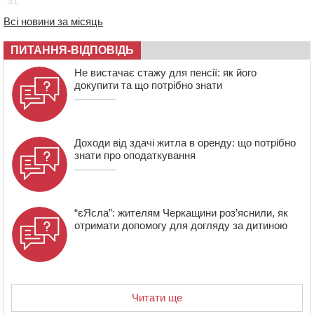
31
СМА 13-річного хлопця із Драбівщини просить
Всі новини за місяць
ОВА виділити кошти на дороговартісні ліки
17:15
На Уманщині судитимуть колишню очільницю відділу
ПИТАННЯ-ВІДПОВІДЬ
освіти через закупівлю електрики за завищеною
ціною
Не вистачає стажу для пенсії: як його
докупити та що потрібно знати
16:40
У Черкасах провели в останню путь двох
загиблих воїнів
Доходи від здачі житла в оренду: що потрібно
знати про оподаткування
“єЯсла”: жителям Черкащини роз’яснили, як
отримати допомогу для догляду за дитиною
Читати ще