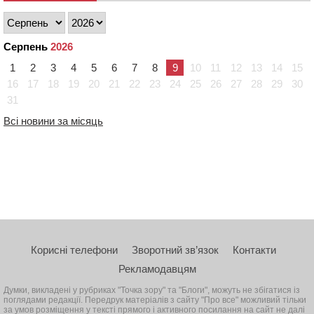
Серпень
2026
1
2
3
4
5
6
7
8
9
10
11
12
13
14
15
16
17
18
19
20
21
22
23
24
25
26
27
28
29
30
31
Всі новини за місяць
Корисні телефони
Зворотний зв’язок
Контакти
Рекламодавцям
Думки, викладені у рубриках "Точка зору" та "Блоги", можуть не збігатися із
поглядами редакції. Передрук матеріалів з сайту "Про все" можливий тільки
за умов розміщення у тексті прямого і активного посилання на сайт не далі