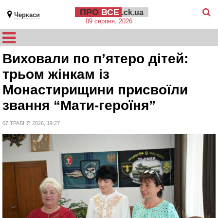
ПРО
ВСЕ
.ck.ua
Черкаси
09 серпня, 2026
Виховали по п’ятеро дітей:
трьом жінкам із
Монастирищини присвоїли
звання “Мати-героїня”
07 ТРАВНЯ 2026, 19:27