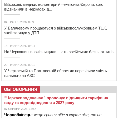
Військові, медики, волонтери й чемпіонка Європи: кого
відзначили в Черкасах д...
04 ТРАВНЯ 2026, 09:38
У Багачевому прощаються з військовослужбовцем ТЦК,
який загинув у ДТП
18 ТРАВНЯ 2026, 08:11
На Черкащині вночі знищили шість російських безпілотників
20 ТРАВНЯ 2026, 09:12
У Черкаській та Полтавській областях перевірили якість
пального на АЗС
ОБГОВОРЕННЯ
“Черкасиводоканал” пропонує підвищити тарифи на
воду та водовідведення з 2027 року
07 СЕРПНЯ 2026, 14:57
Чорнобаївець:
якщо гривня піде в круте піке, то не