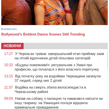
НОВИНИ
17:27
У Черкасах триває завершальний етап прийому заяв
на літній відпочинок дітей пільгових категорій
15:32
«Будеш пожежним!»: рятувальник з Умані про
професію, що почалася з його власного порятунку
13:15
Від початку року на водоймах Черкащини загинули
37 людей, серед них 2 дітей
11:37
Водійка на смерть збила велосипедиста в
Черкаському районі
09:59
Напав на собаку з палицею та намагався наїхати на
іншу тварину: на Уманщині поліція відкрила
кримінальне провадження