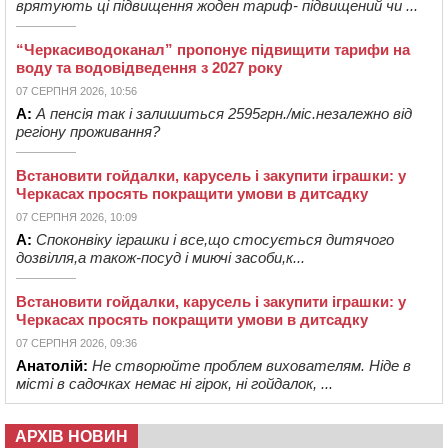
врятують ці підвищення жоден тариф- підвищений чи ...
“Черкасиводоканал” пропонує підвищити тарифи на
воду та водовідведення з 2027 року
07 СЕРПНЯ 2026, 10:56
А:
А пенсія так і залишиться 2595грн./міс.незалежно від
регіону проживання?
Встановити гойдалки, карусель і закупити іграшки: у
Черкасах просять покращити умови в дитсадку
07 СЕРПНЯ 2026, 10:09
А:
Споконвіку іграшки і все,що стосується дитячого
дозвілля,а також-посуд і миючі засоби,к...
Встановити гойдалки, карусель і закупити іграшки: у
Черкасах просять покращити умови в дитсадку
07 СЕРПНЯ 2026, 09:36
Анатолій:
Не створюйте проблем вихователям. Ніде в
місті в садочках немає ні гірок, ні гойдалок, ...
АРХІВ НОВИН