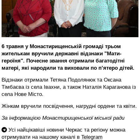
6 травня у Монастирищенській громаді трьом
жителькам вручили державні відзнаки "Мати-
героїня". Почесне звання отримали багатодітні
матері, які народили та виховали по п’ятеро дітей.
Відзнаки отримали Тетяна Подолянюк та Оксана
Тімбаєва із села Івахни, а також Наталія Караганова із
села Нове Місто.
Жінкам вручили посвідчення, нагрудні ордени та квіти.
За інформацією Монастирищенської міської ради
Усі найцікавіші новини Черкас та регіону можна
отримувати на нашому каналі в
Telegram