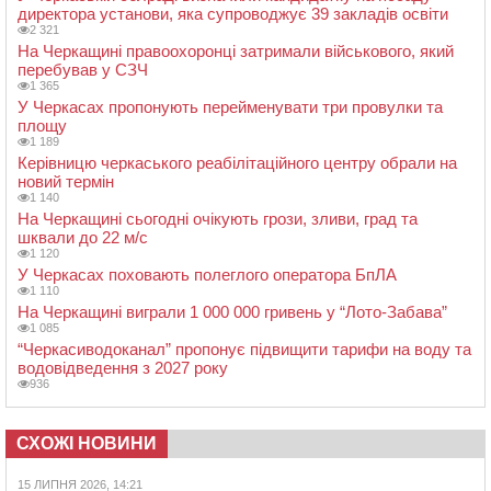
директора установи, яка супроводжує 39 закладів освіти
2 321
На Черкащині правоохоронці затримали військового, який
перебував у СЗЧ
1 365
У Черкасах пропонують перейменувати три провулки та
площу
1 189
Керівницю черкаського реабілітаційного центру обрали на
новий термін
1 140
На Черкащині сьогодні очікують грози, зливи, град та
шквали до 22 м/с
1 120
У Черкасах поховають полеглого оператора БпЛА
1 110
На Черкащині виграли 1 000 000 гривень у “Лото-Забава”
1 085
“Черкасиводоканал” пропонує підвищити тарифи на воду та
водовідведення з 2027 року
936
СХОЖІ НОВИНИ
15 ЛИПНЯ 2026, 14:21