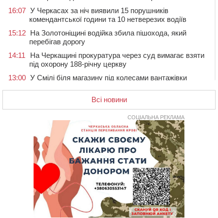
16:07
У Черкасах за ніч виявили 15 порушників
комендантської години та 10 нетверезих водіїв
15:12
На Золотоніщині водійка збила пішохода, який
перебігав дорогу
14:11
На Черкащині прокуратура через суд вимагає взяти
під охорону 188-річну церкву
13:00
У Смілі біля магазину під колесами вантажівки
загинула жінка
Всі новини
11:33
У Черкасах пропонують для приватизації
п’ятиповерховий об’єкт у центрі міста
СОЦІАЛЬНА РЕКЛАМА
10:00
Не вистачає стажу для пенсії: як його докупити та що
потрібно знати
08:23
У Черкасах виявили низку недоліків у гуртожитку, де
проживають ВПО
07 СЕРПНЯ 2026, П'ЯТНИЦЯ
20:55
На Черкащині врятували рідкісного чорного грифа
(ФОТО)
20:13
Черкаси виділять близько 20 млн грн на роботу
ліцею “Перспектива” до кінця року