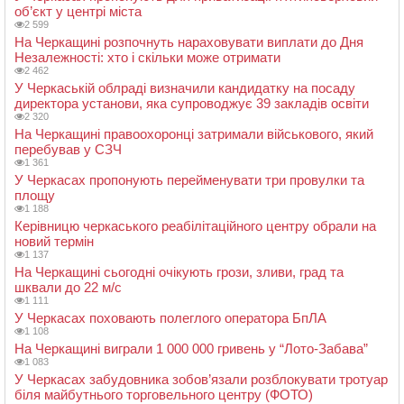
об’єкт у центрі міста
2 599
На Черкащині розпочнуть нараховувати виплати до Дня
Незалежності: хто і скільки може отримати
2 462
У Черкаській облраді визначили кандидатку на посаду
директора установи, яка супроводжує 39 закладів освіти
2 320
На Черкащині правоохоронці затримали військового, який
перебував у СЗЧ
1 361
У Черкасах пропонують перейменувати три провулки та
площу
1 188
Керівницю черкаського реабілітаційного центру обрали на
новий термін
1 137
На Черкащині сьогодні очікують грози, зливи, град та
шквали до 22 м/с
1 111
У Черкасах поховають полеглого оператора БпЛА
1 108
На Черкащині виграли 1 000 000 гривень у “Лото-Забава”
1 083
У Черкасах забудовника зобов’язали розблокувати тротуар
біля майбутнього торговельного центру (ФОТО)