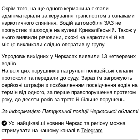
Окрім того, на ще одного керманича склали
адмінматеріали за керування транспортом з ознаками
наркотичного спяніння. Водій автомобіля ЗАЗ не
пропустив пішоходів на вулиці Криваліївській. Також у
нього виявили речовини, схожі на наркотичні й на
місце викликали слідчо-оперативну групу.
Упродовж вихідних у Черкасах виявили 13 нетверезих
водіїв.
На всіх цих порушників патрульні поліцейські склали
протоколи та передали до суду. Зараз їм загрожують
серйозні штрафи з позбавленням посвідчення водія на
термін від одного, за перше правопорушення протягом
року, до десяти років за третє й більше порушень.
За інформацією Патрульної поліції Черкаської області
Усі найцікавіші новини Черкас та регіону можна
отримувати на нашому каналі в
Telegram