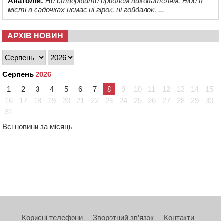
Анатолій:
Не створюйте проблем вихователям. Ніде в
місті в садочках немає ні гірок, ні гойдалок, ...
АРХІВ НОВИН
Серпень
2026
1
2
3
4
5
6
7
8
9
10
11
12
13
14
15
16
17
18
19
20
21
22
23
24
25
26
27
28
29
30
31
Всі новини за місяць
Корисні телефони
Зворотний зв’язок
Контакти