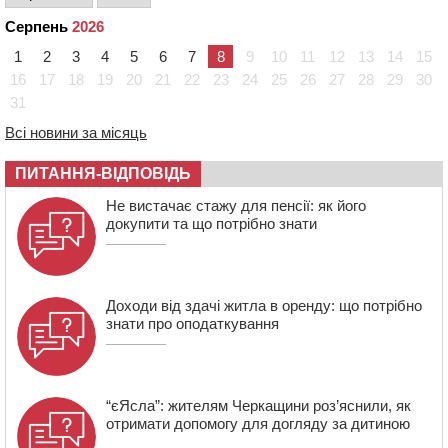
15:05
На Звенигородщині, попри заборону міськради,
Серпень
2026
проведуть “Ше.Fest”
1
2
3
4
5
6
7
8
9
10
11
12
13
14
15
14:31
У Каневі аномальна спека призвела до перебоїв у
роботі електромереж та комунальних служб
16
17
18
19
20
21
22
23
24
25
26
27
28
29
30
31
14:02
На Черкащині намолотили перший мільйон тонн
зерна нового врожаю
Всі новини за місяць
13:40
На Кам’янщині сталася масштабна пожежа
сміттєзвалища
ПИТАННЯ-ВІДПОВІДЬ
13:26
На Черкащині сьогодні очікують грози, зливи, град та
Не вистачає стажу для пенсії: як його
шквали до 22 м/с
докупити та що потрібно знати
Доходи від здачі житла в оренду: що потрібно
знати про оподаткування
“єЯсла”: жителям Черкащини роз’яснили, як
отримати допомогу для догляду за дитиною