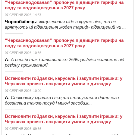
“Черкасиводоканал” пропонує підвищити тарифи на
воду та водовідведення з 2027 року
07 СЕРПНЯ 2026, 14:57
Чорнобаївець:
якщо гривня піде в круте піке, то не
врятують ці підвищення жоден тариф- підвищений чи ...
“Черкасиводоканал” пропонує підвищити тарифи на
воду та водовідведення з 2027 року
07 СЕРПНЯ 2026, 10:56
А:
А пенсія так і залишиться 2595грн./міс.незалежно від
регіону проживання?
Встановити гойдалки, карусель і закупити іграшки: у
Черкасах просять покращити умови в дитсадку
07 СЕРПНЯ 2026, 10:09
А:
Споконвіку іграшки і все,що стосується дитячого
дозвілля,а також-посуд і миючі засоби,к...
Встановити гойдалки, карусель і закупити іграшки: у
Черкасах просять покращити умови в дитсадку
07 СЕРПНЯ 2026, 09:36