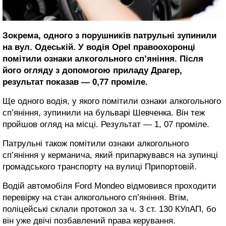
Зокрема, одного з порушників патрульні зупинили
на вул. Одеській. У водія Opel правоохоронці
помітили ознаки алкогольного сп’яніння. Після
його огляду з допомогою приладу Драгер,
результат показав — 0,77 проміле.
Ще одного водія, у якого помітили ознаки алкогольного
сп’яніння, зупинили на бульварі Шевченка. Він теж
пройшов огляд на місці. Результат — 1, 07 проміле.
Патрульні також помітили ознаки алкогольного
сп’яніння у керманича, який припаркувався на зупинці
громадського транспорту на вулиці Припортовій.
Водій автомобіля Ford Mondeo відмовився проходити
перевірку на стан алкогольного сп’яніння. Втім,
поліцейські склали протокол за ч. 3 ст. 130 КУпАП, бо
він уже двічі позбавлений права керування.