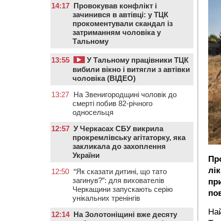
14:17
Провокував конфлікт і
зачинився в автівці: у ТЦК
прокоментували скандал із
затриманням чоловіка у
Тальному
13:55
У Тальному працівники ТЦК
вибили вікно і витягли з автівки
чоловіка (ВІДЕО)
13:27
На Звенигородщині чоловік до
смерті побив 82-річного
односельця
12:57
У Черкасах СБУ викрила
прокремлівську агітаторку, яка
закликала до захоплення
України
Пр
лі
12:50
“Як сказати дитині, що тато
загинув?”: для вихователів
пр
Черкащини запускають серію
по
унікальних тренінгів
Най
12:14
На Золотоніщині вже десяту