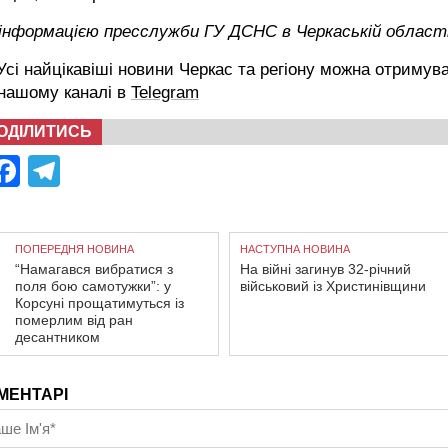
 інформацією пресслужби ГУ ДСНС в Черкаській област
сі найцікавіші новини Черкас та регіону можна отримув
 нашому каналі в
Telegram
ОДІЛИТИСЬ
Facebook
Telegram
ПОПЕРЕДНЯ НОВИНА
НАСТУПНА НОВИНА
“Намагався вибратися з
На війні загинув 32-річний
поля бою самотужки”: у
військовий із Христинівщини
Корсуні прощатимуться із
померлим від ран
десантником
МЕНТАРІ