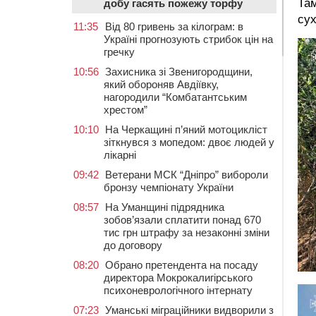
Там
добу гасять пожежу торфу
сух
11:35
Від 80 гривень за кілограм: в
Україні прогнозують стрибок цін на
гречку
10:56
Захисника зі Звенигородщини,
який обороняв Авдіївку,
нагородили “Комбатантським
хрестом”
10:10
На Черкащині п’яний мотоцикліст
зіткнувся з мопедом: двоє людей у
лікарні
09:42
Ветерани МСК “Дніпро” вибороли
бронзу чемпіонату України
08:57
На Уманщині підрядника
зобов’язали сплатити понад 670
тис грн штрафу за незаконні зміни
до договору
08:20
Обрано претендента на посаду
директора Мокрокалигірського
психоневрологічного інтернату
07:23
Уманські міграційники видворили з