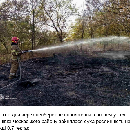
го ж дня через необережне поводження з вогнем у селі
нівка Черкаського району зайнялася суха рослинність н
щі 0,7 гектар.