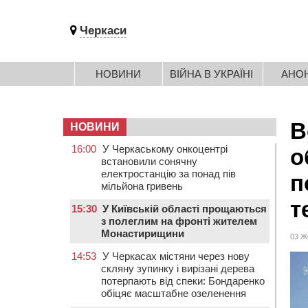
Черкаси
НОВИНИ
ВІЙНА В УКРАЇНІ
АНО
В
НОВИНИ
16:00
У Черкаському онкоцентрі
о
встановили сонячну
електростанцію за понад пів
п
мільйона гривень
т
15:30
У Київській області прощаються
з полеглим на фронті жителем
Монастирищини
03 Ж
14:53
У Черкасах містяни через нову
скляну зупинку і вирізані дерева
потерпають від спеки: Бондаренко
обіцяє масштабне озеленення