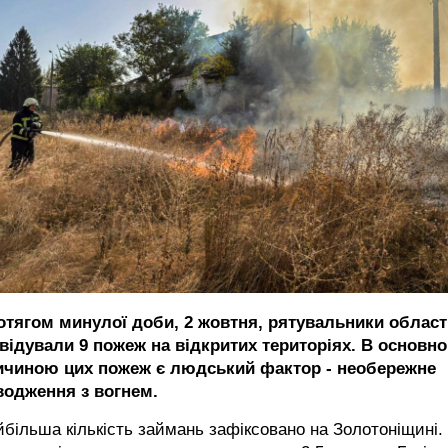
отягом минулої доби, 2 жовтня, рятувальники област
квідували 9 пожеж на відкритих територіях. В основн
ичиною цих пожеж є людський фактор - необережне
водження з вогнем.
більша кількість займань зафіксовано на Золотоніщині.