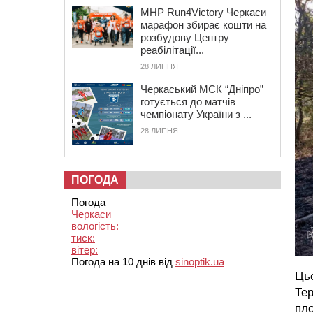
MHP Run4Victory Черкаси
марафон збирає кошти на
розбудову Центру
реабілітації...
28 ЛИПНЯ
Черкаський МСК “Дніпро”
готується до матчів
чемпіонату України з ...
28 ЛИПНЯ
ПОГОДА
Погода
Черкаси
вологість:
тиск:
вітер:
Погода на 10 днів від
sinoptik.ua
Цьо
Тер
пло