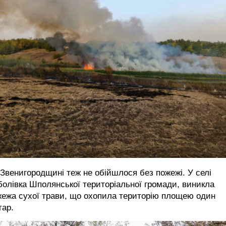
Звенигородщині теж не обійшлося без пожежі. У селі
олівка Шполянської територіальної громади, виникла
жежа сухої трави, що охопила територію площею один
тар.