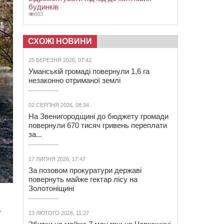
будинків
883
СХОЖІ НОВИНИ
25 БЕРЕЗНЯ 2026, 07:42
Уманській громаді повернули 1,6 га
незаконно отриманої землі
02 СЕРПНЯ 2026, 08:34
На Звенигородщині до бюджету громади
повернули 670 тисяч гривень переплати
за...
17 ЛИПНЯ 2026, 17:47
За позовом прокуратури державі
повернуть майже гектар лісу на
Золотоніщині
а
13 ЛЮТОГО 2026, 11:27