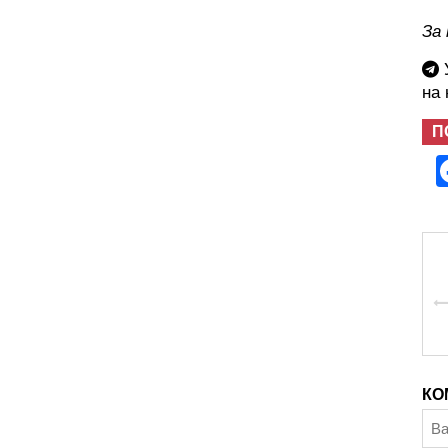
За
У
на
П
КО