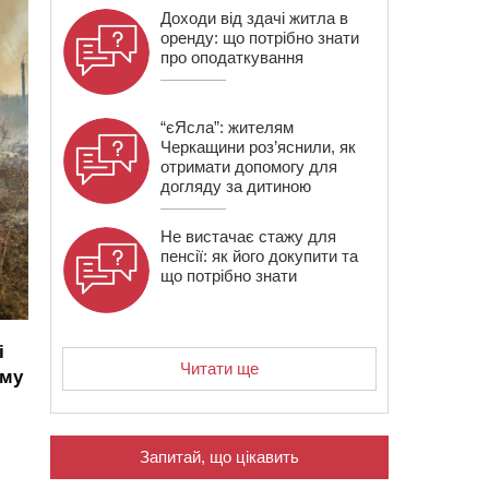
Доходи від здачі житла в
оренду: що потрібно знати
про оподаткування
“єЯсла”: жителям
Черкащини роз’яснили, як
отримати допомогу для
догляду за дитиною
Не вистачає стажу для
пенсії: як його докупити та
що потрібно знати
і
Читати ще
ому
Запитай, що цікавить