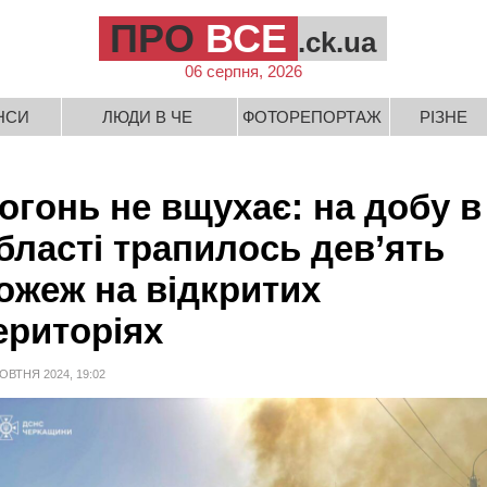
ПРО
ВСЕ
.ck.ua
06 серпня, 2026
НСИ
ЛЮДИ В ЧЕ
ФОТОРЕПОРТАЖ
РІЗНЕ
огонь не вщухає: на добу в
бласті трапилось дев’ять
ожеж на відкритих
ериторіях
ОВТНЯ 2024, 19:02