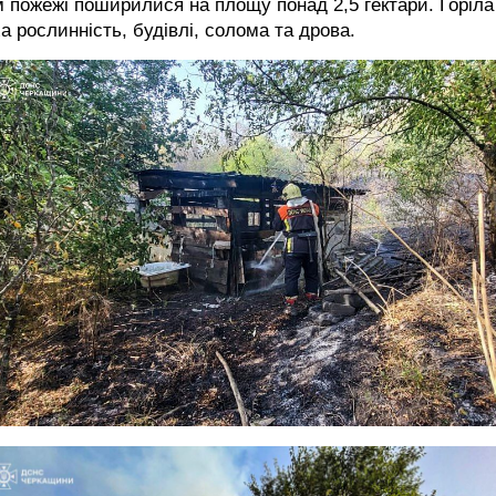
 пожежі поширилися на площу понад 2,5 гектари. Горіла
а рослинність, будівлі, солома та дрова.