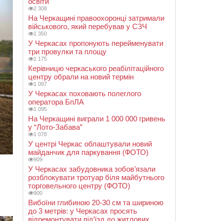
освіти
2 308
На Черкащині правоохоронці затримали
військового, який перебував у СЗЧ
1 350
У Черкасах пропонують перейменувати
три провулки та площу
1 175
Керівницю черкаського реабілітаційного
центру обрали на новий термін
1 097
У Черкасах поховають полеглого
оператора БпЛА
1 095
На Черкащині виграли 1 000 000 гривень
у “Лото-Забава”
1 078
У центрі Черкас облаштували новий
майданчик для паркування (ФОТО)
909
У Черкасах забудовника зобов’язали
розблокувати тротуар біля майбутнього
торговельного центру (ФОТО)
900
Вибоїни глибиною 20-30 см та шириною
до 3 метрів: у Черкасах просять
відремонтувати під’їзд до житлових