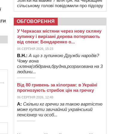
Збитки на майже 7 млн грн: на Черкащині
сільському голові повідомили про підозру
і
ати
ОБГОВОРЕННЯ
У Черкасах містяни через нову скляну
зупинку і вирізані дерева потерпають
від спеки: Бондаренко о...
06 СЕРПНЯ 2026, 15:23
В.Н.:
А що з зупинкою Дружби народів?
Чому вона
скляна(обідрана,брудна,розрахована на 3
людини...
Від 80 гривень за кілограм: в Україні
прогнозують стрибок цін на гречку
06 СЕРПНЯ 2026, 12:48
А:
Скільки кг гречки за такою вартістю
може купити звичайний український
пенсіонер чи особ...