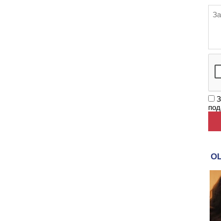
З
под