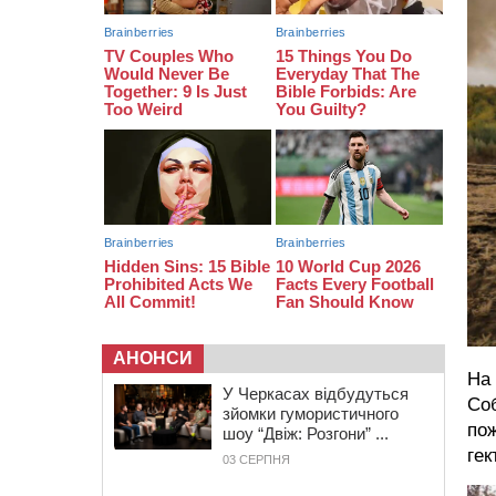
16:16
У Дахнівському лісництві
екоінспектори натрапили на
незаконне будівництво
15:38
У лікарні померла жінка, яку на
пішохідному переході в
Черкаському районі збила автівка
15:08
Від Чернівців до Бакоти: пів сотні
працівників “Черкасиобленерго”
побували у мандрівці
АНОНСИ
На 
У Черкасах відбудуться
Соб
зйомки гумористичного
по
шоу “Двіж: Розгони” ...
гек
03 СЕРПНЯ