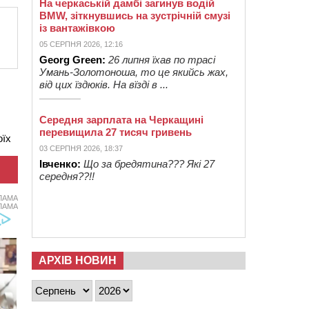
На черкаській дамбі загинув водій
BMW, зіткнувшись на зустрічній смузі
із вантажівкою
05 СЕРПНЯ 2026, 12:16
Georg Green:
26 липня їхав по трасі
Умань-Золотоноша, то це якийсь жах,
від цих їздюків. На вїзді в ...
Середня зарплата на Черкащині
перевищила 27 тисяч гривень
оїх
03 СЕРПНЯ 2026, 18:37
Івченко:
Що за бредятина??? Які 27
середня??!!
ЛАМА
ЛАМА
АРХІВ НОВИН