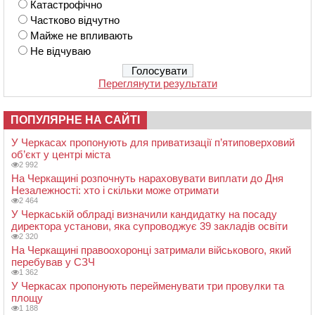
Катастрофічно
Частково відчутно
Майже не впливають
Не відчуваю
Переглянути результати
ПОПУЛЯРНЕ НА САЙТІ
У Черкасах пропонують для приватизації п’ятиповерховий
об’єкт у центрі міста
2 992
На Черкащині розпочнуть нараховувати виплати до Дня
Незалежності: хто і скільки може отримати
2 464
У Черкаській облраді визначили кандидатку на посаду
директора установи, яка супроводжує 39 закладів освіти
2 320
На Черкащині правоохоронці затримали військового, який
перебував у СЗЧ
1 362
У Черкасах пропонують перейменувати три провулки та
площу
1 188