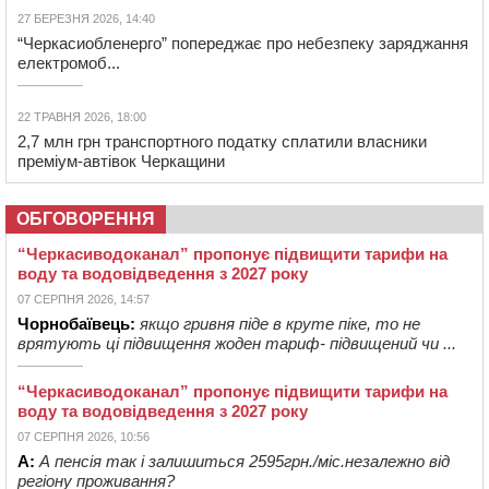
27 БЕРЕЗНЯ 2026, 14:40
“Черкасиобленерго” попереджає про небезпеку заряджання
електромоб...
22 ТРАВНЯ 2026, 18:00
2,7 млн грн транспортного податку сплатили власники
преміум-автівок Черкащини
ОБГОВОРЕННЯ
“Черкасиводоканал” пропонує підвищити тарифи на
воду та водовідведення з 2027 року
07 СЕРПНЯ 2026, 14:57
Чорнобаївець:
якщо гривня піде в круте піке, то не
врятують ці підвищення жоден тариф- підвищений чи ...
“Черкасиводоканал” пропонує підвищити тарифи на
воду та водовідведення з 2027 року
07 СЕРПНЯ 2026, 10:56
А:
А пенсія так і залишиться 2595грн./міс.незалежно від
регіону проживання?