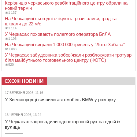
Керівницю черкаського реабілітаційного центру обрали на
новий термін
1 137
На Черкащині сьогодні очікують грози, зливи, град та
шквали до 22 м/с
1 114
У Черкасах поховають полеглого оператора БпЛА
1 108
На Черкащині виграли 1 000 000 гривень у “Лото-Забава”
1 083
У Черкасах забудовника зобов’язали розблокувати тротуар
біля майбутнього торговельного центру (ФОТО)
920
СХОЖІ НОВИНИ
17 БЕРЕЗНЯ 2026, 11:16
У Звенигородці виявили автомобіль BMW у розшуку
16 ЧЕРВНЯ 2026, 13:24
У Черкасах запровадили односторонній рух на одній із
вулиць