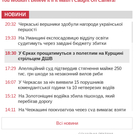
НОВИНИ
20:32
Черкаські вершники здобули нагороди української
першості
19:33
На Уманщині експосадовицю відділу освіти
судитимуть через завдані бюджету збитки
18:30
У Єрках прощатимуться з полеглим на Курщині
стрільцем ДШВ
17:29
Апеляційний суд підтвердив стягнення майже 250
тис. грн шкоди за незаконний вилов риби
16:07
У Черкасах за ніч виявили 15 порушників
комендантської години та 10 нетверезих водіїв
15:12
На Золотоніщині водійка збила пішохода, який
перебігав дорогу
14:11
На Черкащині прокуратура через суд вимагає взяти
під охорону 188-річну церкву
Всі новини
13:00
У Смілі біля магазину під колесами вантажівки
загинула жінка
СОЦІАЛЬНА РЕКЛАМА