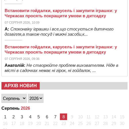
Встановити гойдалки, карусель і закупити іграшки: у
Черкасах просять покращити умови в дитсадку
07 СЕРПНЯ 2026, 10:09
А:
Споконвіку іграшки і все,що стосується дитячого
дозвілля,а також-посуд і миючі засоби,к...
Встановити гойдалки, карусель і закупити іграшки: у
Черкасах просять покращити умови в дитсадку
07 СЕРПНЯ 2026, 09:36
Анатолій:
Не створюйте проблем вихователям. Ніде в
місті в садочках немає ні гірок, ні гойдалок, ...
АРХІВ НОВИН
Серпень
2026
1
2
3
4
5
6
7
8
9
10
11
12
13
14
15
16
17
18
19
20
21
22
23
24
25
26
27
28
29
30