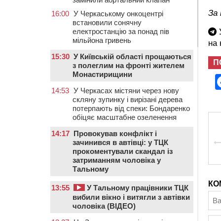
За 
16:00
У Черкаському онкоцентрі
встановили сонячну
У
електростанцію за понад пів
мільйона гривень
на
15:30
У Київській області прощаються
П
з полеглим на фронті жителем
Монастирищини
14:53
У Черкасах містяни через нову
скляну зупинку і вирізані дерева
потерпають від спеки: Бондаренко
обіцяє масштабне озеленення
14:17
Провокував конфлікт і
зачинився в автівці: у ТЦК
прокоментували скандал із
затриманням чоловіка у
Тальному
КО
13:55
У Тальному працівники ТЦК
вибили вікно і витягли з автівки
чоловіка (ВІДЕО)