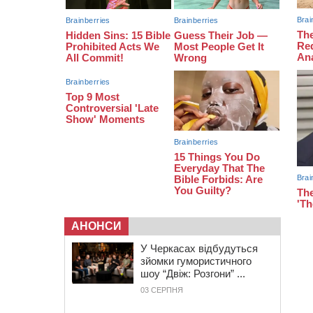
зіткнувся з мопедом: двоє людей у
лікарні
09:42
Ветерани МСК “Дніпро” вибороли
бронзу чемпіонату України
08:57
На Уманщині підрядника
зобов’язали сплатити понад 670
тис грн штрафу за незаконні зміни
до договору
АНОНСИ
У Черкасах відбудуться
зйомки гумористичного
шоу “Двіж: Розгони” ...
03 СЕРПНЯ