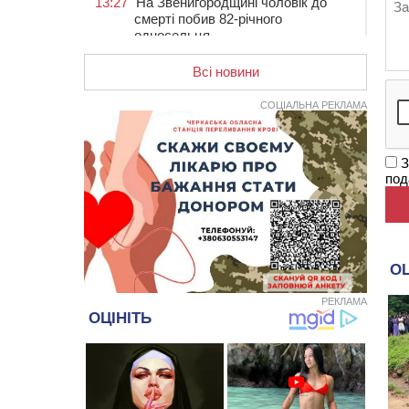
13:27
На Звенигородщині чоловік до
смерті побив 82-річного
односельця
12:57
У Черкасах СБУ викрила
Всі новини
прокремлівську агітаторку, яка
закликала до захоплення
СОЦІАЛЬНА РЕКЛАМА
України
12:50
“Як сказати дитині, що тато
загинув?”: для вихователів
З
Черкащини запускають серію
под
унікальних тренінгів
12:14
На Золотоніщині вже десяту
добу гасять пожежу торфу
11:35
Від 80 гривень за кілограм: в
Україні прогнозують стрибок цін на
РЕКЛАМА
гречку
10:56
Захисника зі Звенигородщини,
який обороняв Авдіївку,
нагородили “Комбатантським
хрестом”
10:10
На Черкащині п’яний мотоцикліст