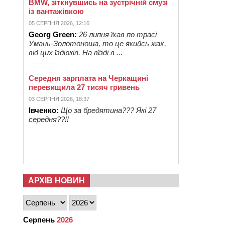
BMW, зіткнувшись на зустрічній смузі
із вантажівкою
05 СЕРПНЯ 2026, 12:16
Georg Green:
26 липня їхав по трасі
Умань-Золотоноша, то це якийсь жах,
від цих їздюків. На вїзді в ...
Середня зарплата на Черкащині
перевищила 27 тисяч гривень
03 СЕРПНЯ 2026, 18:37
Івченко:
Що за бредятина??? Які 27
середня??!!
АРХІВ НОВИН
Серпень
2026