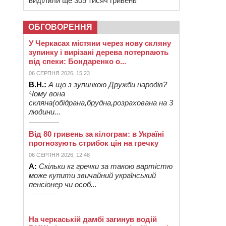
виділили ще 305 тисяч гривень
ОБГОВОРЕННЯ
У Черкасах містяни через нову скляну
зупинку і вирізані дерева потерпають
від спеки: Бондаренко о...
06 СЕРПНЯ 2026, 15:23
В.Н.:
А що з зупинкою Дружби народів?
Чому вона
скляна(обідрана,брудна,розрахована на 3
людини...
Від 80 гривень за кілограм: в Україні
прогнозують стрибок цін на гречку
06 СЕРПНЯ 2026, 12:48
А:
Скільки кг гречки за такою вартістю
може купити звичайний український
пенсіонер чи особ...
На черкаській дамбі загинув водій