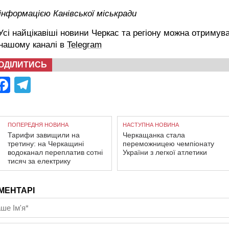
інформацією Канівської міськради
сі найцікавіші новини Черкас та регіону можна отримув
 нашому каналі в
Telegram
ОДІЛИТИСЬ
Facebook
Telegram
ПОПЕРЕДНЯ НОВИНА
НАСТУПНА НОВИНА
Тарифи завищили на
Черкащанка стала
третину: на Черкащині
переможницею чемпіонату
водоканал переплатив сотні
України з легкої атлетики
тисяч за електрику
МЕНТАРІ