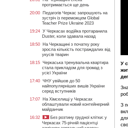
протримається ще день
20:00
Педагогів Черкас запрошують на
зустріч із переможцем Global
Teacher Prize Ukraine 2023
19:24
У Черкасах водійка протаранила
Duster, коли здавала назад
18:50
На Черкащині з початку року
зросла кількість постраждалих від
укусів тварин
18:15
Черкаська тренувальна квартира
У с
стала прикладом для громад з
жи
усієї України
деп
17:40
ЧНУ увійшов до 50
найпопулярніших вишів України
Зна
серед вступників
роб
17:07
На Хімселищі у Черкасах
облаштували новий контейнерний
З п
майданчик
вкл
16:32
Без розтину грудної клітки: у
для
Черкасах 75-річній пацієнтці
сво
замінили аортальний клапан