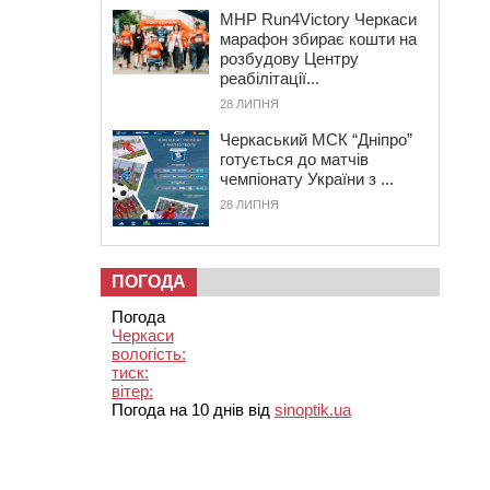
MHP Run4Victory Черкаси
марафон збирає кошти на
розбудову Центру
реабілітації...
28 ЛИПНЯ
Черкаський МСК “Дніпро”
готується до матчів
чемпіонату України з ...
28 ЛИПНЯ
ПОГОДА
Погода
Черкаси
вологість:
тиск:
вітер:
Погода на 10 днів від
sinoptik.ua