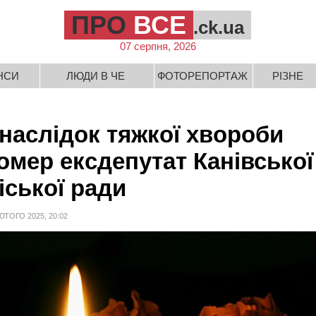
ПРО
ВСЕ
.ck.ua
07 серпня, 2026
НСИ
ЛЮДИ В ЧЕ
ФОТОРЕПОРТАЖ
РІЗНЕ
наслідок тяжкої хвороби
омер ексдепутат Канівської
іської ради
ЮТОГО 2025, 20:02