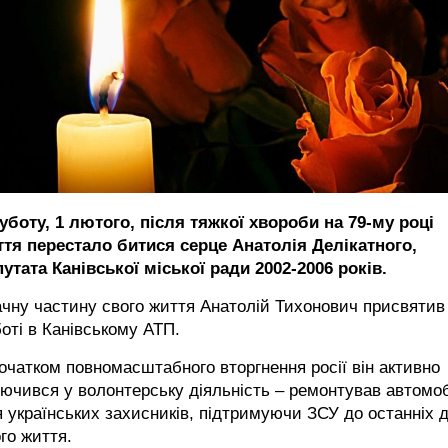
уботу, 1 лютого, після тяжкої хвороби на 79-му році
ття перестало битися серце Анатолія Делікатного,
утата Канівської міської ради 2002-2006 років.
чну частину свого життя Анатолій Тихонович присвятив
оті в Канівському АТП.
очатком повномасштабного вторгнення росії він активно
ючився у волонтерську діяльність – ремонтував автомоб
 українських захисників, підтримуючи ЗСУ до останніх д
го життя.