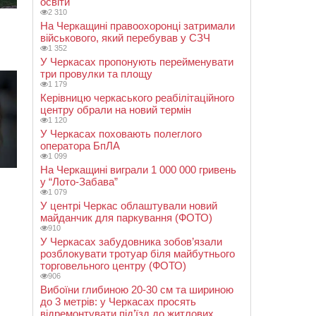
освіти
2 310
На Черкащині правоохоронці затримали
військового, який перебував у СЗЧ
1 352
У Черкасах пропонують перейменувати
три провулки та площу
1 179
Керівницю черкаського реабілітаційного
центру обрали на новий термін
1 120
У Черкасах поховають полеглого
оператора БпЛА
1 099
На Черкащині виграли 1 000 000 гривень
у “Лото-Забава”
1 079
У центрі Черкас облаштували новий
майданчик для паркування (ФОТО)
910
У Черкасах забудовника зобов’язали
розблокувати тротуар біля майбутнього
торговельного центру (ФОТО)
906
Вибоїни глибиною 20-30 см та шириною
до 3 метрів: у Черкасах просять
відремонтувати під’їзд до житлових