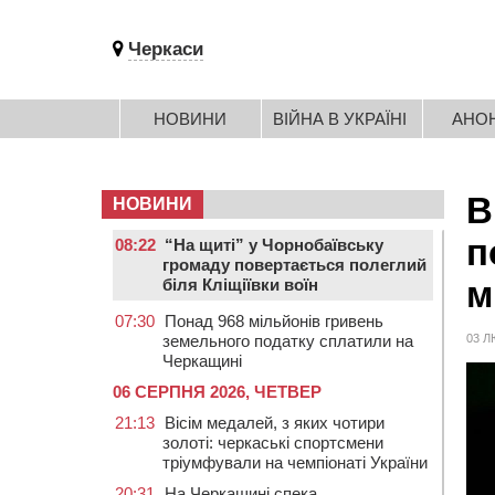
Черкаси
НОВИНИ
ВІЙНА В УКРАЇНІ
АНО
В
НОВИНИ
п
08:22
“На щиті” у Чорнобаївську
громаду повертається полеглий
м
біля Кліщіївки воїн
07:30
Понад 968 мільйонів гривень
земельного податку сплатили на
03 Л
Черкащині
06 СЕРПНЯ 2026, ЧЕТВЕР
21:13
Вісім медалей, з яких чотири
золоті: черкаські спортсмени
тріумфували на чемпіонаті України
20:31
На Черкащині спека