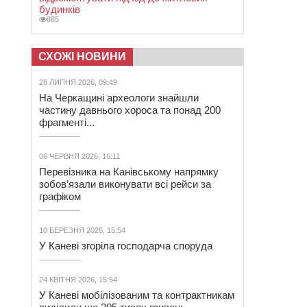
будинків
885
СХОЖІ НОВИНИ
28 ЛИПНЯ 2026, 09:49
На Черкащині археологи знайшли
частину давнього хороса та понад 200
фрагменті...
06 ЧЕРВНЯ 2026, 16:11
Перевізника на Канівському напрямку
зобов’язали виконувати всі рейси за
графіком
10 БЕРЕЗНЯ 2026, 15:54
У Каневі згоріла господарча споруда
24 КВІТНЯ 2026, 15:54
У Каневі мобілізованим та контрактникам