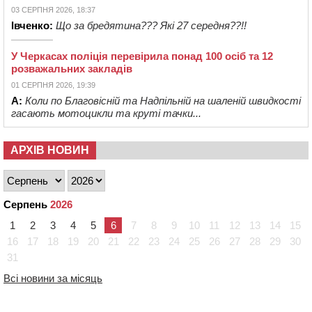
03 СЕРПНЯ 2026, 18:37
Івченко:
Що за бредятина??? Які 27 середня??!!
У Черкасах поліція перевірила понад 100 осіб та 12
розважальних закладів
01 СЕРПНЯ 2026, 19:39
А:
Коли по Благовісній та Надпільній на шаленій швидкості
гасають мотоцикли та круті тачки...
АРХІВ НОВИН
Серпень
2026
1
2
3
4
5
6
7
8
9
10
11
12
13
14
15
16
17
18
19
20
21
22
23
24
25
26
27
28
29
30
31
Всі новини за місяць