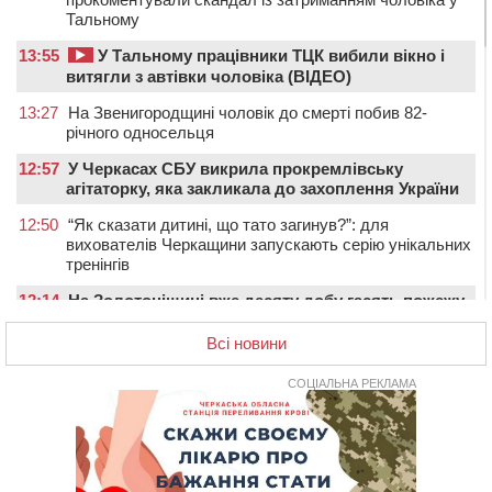
Тальному
13:55
У Тальному працівники ТЦК вибили вікно і
витягли з автівки чоловіка (ВІДЕО)
13:27
На Звенигородщині чоловік до смерті побив 82-
річного односельця
12:57
У Черкасах СБУ викрила прокремлівську
агітаторку, яка закликала до захоплення України
12:50
“Як сказати дитині, що тато загинув?”: для
вихователів Черкащини запускають серію унікальних
тренінгів
12:14
На Золотоніщині вже десяту добу гасять пожежу
торфу
Всі новини
11:35
Від 80 гривень за кілограм: в Україні прогнозують
стрибок цін на гречку
СОЦІАЛЬНА РЕКЛАМА
10:56
Захисника зі Звенигородщини, який обороняв
Авдіївку, нагородили “Комбатантським хрестом”
10:10
На Черкащині п’яний мотоцикліст зіткнувся з
мопедом: двоє людей у лікарні