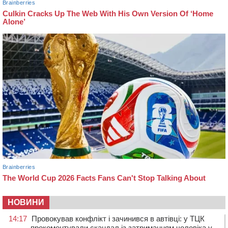
НОВИНИ
14:17
Провокував конфлікт і зачинився в автівці: у ТЦК
прокоментували скандал із затриманням чоловіка у