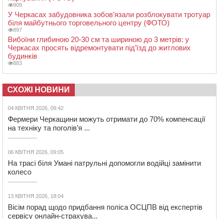
909
У Черкасах забудовника зобов’язали розблокувати тротуар
біля майбутнього торговельного центру (ФОТО)
897
Вибоїни глибиною 20-30 см та шириною до 3 метрів: у
Черкасах просять відремонтувати під’їзд до житлових
будинків
883
СХОЖІ НОВИНИ
04 КВІТНЯ 2026, 09:42
Фермери Черкащини можуть отримати до 70% компенсації
на техніку та поголів’я ...
06 КВІТНЯ 2026, 09:05
На трасі біля Умані патрульні допомогли водійці замінити
колесо
13 КВІТНЯ 2026, 18:04
Вісім порад щодо придбання поліса ОСЦПВ від експертів
сервісу онлайн-страхува...