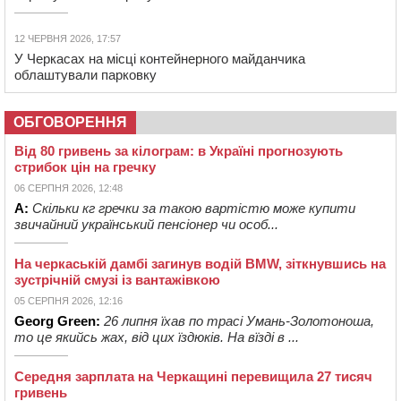
12 ЧЕРВНЯ 2026, 17:57
У Черкасах на місці контейнерного майданчика
облаштували парковку
ОБГОВОРЕННЯ
Від 80 гривень за кілограм: в Україні прогнозують
стрибок цін на гречку
06 СЕРПНЯ 2026, 12:48
А:
Скільки кг гречки за такою вартістю може купити
звичайний український пенсіонер чи особ...
На черкаській дамбі загинув водій BMW, зіткнувшись на
зустрічній смузі із вантажівкою
05 СЕРПНЯ 2026, 12:16
Georg Green:
26 липня їхав по трасі Умань-Золотоноша,
то це якийсь жах, від цих їздюків. На вїзді в ...
Середня зарплата на Черкащині перевищила 27 тисяч
гривень