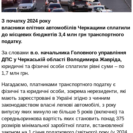
З початку 2024 року
власники елітних автомобілів Черкащини сплатили
до місцевих бюджетів 3,4 млн грн транспортного
податку.
За словами
в.о. начальника Головного управління
ДПС у Черкаській області Володимира Жавріда,
юридичні та фізичні особи сплатили рівні суми – по
1,7 млн грн.
Нагадаємо, платниками транспортного податку є
фізичні та юридичні особи, зокрема нерезиденти, які
мають зареєстровані в Україні згідно з чинним
законодавством власні легкові автомобілі, з року
випуску яких минуло не більше 5 років (включно) та
середньоринкова вартість яких становить понад 375
розмірів мінімальної заробітної плати, встановленої
законом на 1 січня податкового (звітного) року (у 2024