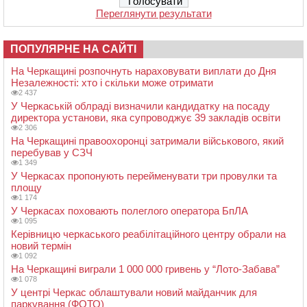
Переглянути результати
ПОПУЛЯРНЕ НА САЙТІ
На Черкащині розпочнуть нараховувати виплати до Дня
Незалежності: хто і скільки може отримати
2 437
У Черкаській облраді визначили кандидатку на посаду
директора установи, яка супроводжує 39 закладів освіти
2 306
На Черкащині правоохоронці затримали військового, який
перебував у СЗЧ
1 349
У Черкасах пропонують перейменувати три провулки та
площу
1 174
У Черкасах поховають полеглого оператора БпЛА
1 095
Керівницю черкаського реабілітаційного центру обрали на
новий термін
1 092
На Черкащині виграли 1 000 000 гривень у “Лото-Забава”
1 078
У центрі Черкас облаштували новий майданчик для
паркування (ФОТО)