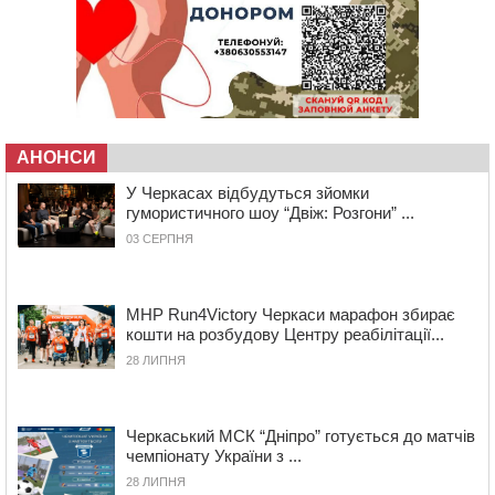
09:42
Ветерани МСК “Дніпро” вибороли бронзу чемпіонату
України
08:57
На Уманщині підрядника зобов’язали сплатити понад
670 тис грн штрафу за незаконні зміни до договору
08:20
Обрано претендента на посаду директора
Мокрокалигірського психоневрологічного інтернату
АНОНСИ
07:23
Уманські міграційники видворили з країни грузина,
який відсидів термін у колонії
У Черкасах відбудуться зйомки
гумористичного шоу “Двіж: Розгони” ...
05 СЕРПНЯ 2026, СЕРЕДА
03 СЕРПНЯ
20:28
Наступні два дні на Черкащині прогнозують пік
африканського “пекла”
19:30
Проєкт просторового розвитку Корсунь-
MHP Run4Victory Черкаси марафон збирає
Шевченківської громади рекомендували до
кошти на розбудову Центру реабілітації...
погодження
28 ЛИПНЯ
18:45
У Звенигородці влада заборонила проводити масові
заходи
18:07
Боксерка з Черкащини готується до чемпіонату
Черкаський МСК “Дніпро” готується до матчів
Європи серед молоді
чемпіонату України з ...
17:30
На Черкащині державі повернуть понад 2,6 га земель
28 ЛИПНЯ
природно-заповідного фонду