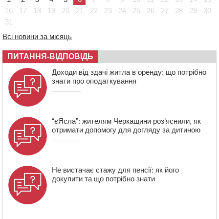
08:57
На Уманщині підрядника зобов’язали сплатити понад
16
17
18
19
20
21
22
23
24
25
26
27
28
29
30
670 тис грн штрафу за незаконні зміни до договору
31
08:20
Обрано претендента на посаду директора
Всі новини за місяць
Мокрокалигірського психоневрологічного інтернату
07:23
Уманські міграційники видворили з країни грузина,
ПИТАННЯ-ВІДПОВІДЬ
який відсидів термін у колонії
Доходи від здачі житла в оренду: що потрібно
знати про оподаткування
“єЯсла”: жителям Черкащини роз’яснили, як
отримати допомогу для догляду за дитиною
Не вистачає стажу для пенсії: як його
докупити та що потрібно знати