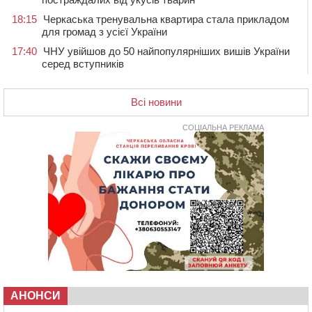
18:15
Черкаська тренувальна квартира стала прикладом
для громад з усієї України
17:40
ЧНУ увійшов до 50 найпопулярніших вишів України
серед вступників
17:07
На Хімселищі у Черкасах облаштували новий
контейнерний майданчик
Всі новини
16:32
Без розтину грудної клітки: у Черкасах 75-річній
пацієнтці замінили аортальний клапан
СОЦІАЛЬНА РЕКЛАМА
16:00
У Черкаському онкоцентрі встановили сонячну
електростанцію за понад пів мільйона гривень
15:30
У Київській області прощаються з полеглим на
фронті жителем Монастирищини
14:53
У Черкасах містяни через нову скляну зупинку і
вирізані дерева потерпають від спеки: Бондаренко
обіцяє масштабне озеленення
14:17
Провокував конфлікт і зачинився в автівці: у ТЦК
прокоментували скандал із затриманням
чоловіка у Тальному
АНОНСИ