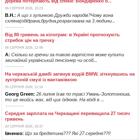
дерева потерпають від спеки: Бондаренко о...
06 СЕРПНЯ 2026, 15:23
В.Н.:
А що з зупинкою Дружби народів?Чому вона
скляна(обідрана,брудна,розрахована на 3 людини...
Від 80 гривень за кілограм: в Україні прогнозують
стрибок цін на гречку
06 СЕРПНЯ 2026, 12:48
А:
Скільки кг гречки за такою вартістю може купити
звичайний український пенсіонер чи особ...
На черкаській дамбі загинув водій BMW, зіткнувшись на
зустрічній смузі із вантажівкою
05 СЕРПНЯ 2026, 12:16
Georg Green:
26 липня їхав по трасі Умань-Золотоноша,
то це якийсь жах, від цих їздюків. На вїзді в ...
Середня зарплата на Черкащині перевищила 27 тисяч
гривень
03 СЕРПНЯ 2026, 18:37
Івченко:
Що за бредятина??? Які 27 середня??!!