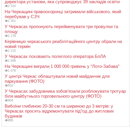
директора установи, яка супроводжує 39 закладів освіти
2 310
На Черкащині правоохоронці затримали військового, який
перебував у СЗЧ
1 351
У Черкасах пропонують перейменувати три провулки та
площу
1 178
Керівницю черкаського реабілітаційного центру обрали на
новий термін
1 115
У Черкасах поховають полеглого оператора БпЛА
1 099
На Черкащині виграли 1 000 000 гривень у “Лото-Забава”
1 078
У центрі Черкас облаштували новий майданчик для
паркування (ФОТО)
910
У Черкасах забудовника зобов’язали розблокувати тротуар
біля майбутнього торговельного центру (ФОТО)
904
Вибоїни глибиною 20-30 см та шириною до 3 метрів: у
Черкасах просять відремонтувати під’їзд до житлових
будинків
885