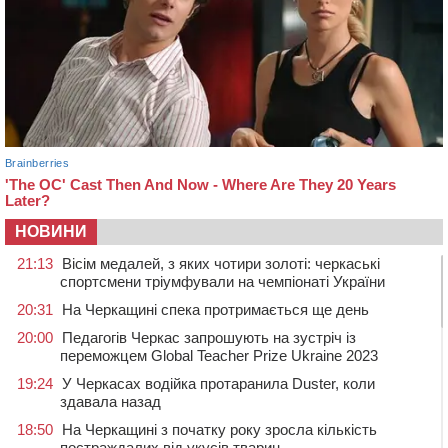
НОВИНИ
21:13
Вісім медалей, з яких чотири золоті: черкаські
спортсмени тріумфували на чемпіонаті України
20:31
На Черкащині спека протримається ще день
20:00
Педагогів Черкас запрошують на зустріч із
переможцем Global Teacher Prize Ukraine 2023
19:24
У Черкасах водійка протаранила Duster, коли
здавала назад
18:50
На Черкащині з початку року зросла кількість
постраждалих від укусів тварин