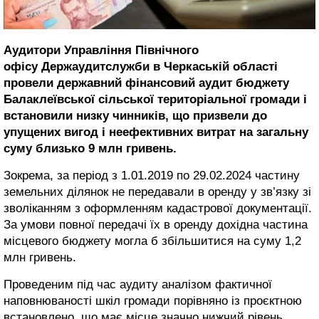
Аудитори Управління Північного
офісу Держаудитслужби в Черкаській області
провели державний фінансовий аудит бюджету
Балаклеївської сільської територіальної громади і
встановили низку чинників, що призвели до
упущених вигод і неефективних витрат на загальну
суму близько 9 млн гривень.
Зокрема, за період з 1.01.2019 по 29.02.2024 частину
земельних ділянок не передавали в оренду у зв’язку зі
зволіканням з оформленням кадастрової документації.
За умови повної передачі їх в оренду дохідна частина
місцевого бюджету могла б збільшитися на суму 1,2
млн гривень.
Проведеним під час аудиту аналізом фактичної
наповнюваності шкіл громади порівняно із проєктною
встановлено, що має місце значно нижчий рівень