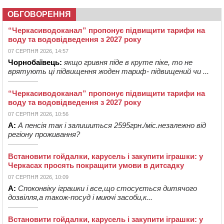
ОБГОВОРЕННЯ
“Черкасиводоканал” пропонує підвищити тарифи на
воду та водовідведення з 2027 року
07 СЕРПНЯ 2026, 14:57
Чорнобаївець:
якщо гривня піде в круте піке, то не
врятують ці підвищення жоден тариф- підвищений чи ...
“Черкасиводоканал” пропонує підвищити тарифи на
воду та водовідведення з 2027 року
07 СЕРПНЯ 2026, 10:56
А:
А пенсія так і залишиться 2595грн./міс.незалежно від
регіону проживання?
Встановити гойдалки, карусель і закупити іграшки: у
Черкасах просять покращити умови в дитсадку
07 СЕРПНЯ 2026, 10:09
А:
Споконвіку іграшки і все,що стосується дитячого
дозвілля,а також-посуд і миючі засоби,к...
Встановити гойдалки, карусель і закупити іграшки: у