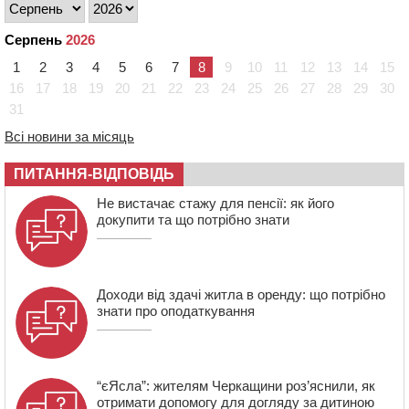
розмітку біля навчальних закладів (ФОТОФАКТ)
15:39
На честь загиблого захисника і чемпіона світу в
Серпень
2026
Черкасах відкрили спортивно-реабілітаційний центр
1
2
3
4
5
6
7
8
9
10
11
12
13
14
15
15:05
На Звенигородщині, попри заборону міськради,
проведуть “Ше.Fest”
16
17
18
19
20
21
22
23
24
25
26
27
28
29
30
31
14:31
У Каневі аномальна спека призвела до перебоїв у
роботі електромереж та комунальних служб
Всі новини за місяць
14:02
На Черкащині намолотили перший мільйон тонн
зерна нового врожаю
ПИТАННЯ-ВІДПОВІДЬ
13:40
На Кам’янщині сталася масштабна пожежа
Не вистачає стажу для пенсії: як його
сміттєзвалища
докупити та що потрібно знати
Доходи від здачі житла в оренду: що потрібно
знати про оподаткування
“єЯсла”: жителям Черкащини роз’яснили, як
отримати допомогу для догляду за дитиною