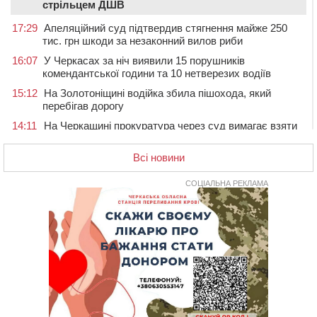
стрільцем ДШВ
17:29
Апеляційний суд підтвердив стягнення майже 250
тис. грн шкоди за незаконний вилов риби
16:07
У Черкасах за ніч виявили 15 порушників
комендантської години та 10 нетверезих водіїв
15:12
На Золотоніщині водійка збила пішохода, який
перебігав дорогу
14:11
На Черкащині прокуратура через суд вимагає взяти
під охорону 188-річну церкву
Всі новини
13:00
У Смілі біля магазину під колесами вантажівки
загинула жінка
СОЦІАЛЬНА РЕКЛАМА
11:33
У Черкасах пропонують для приватизації
п’ятиповерховий об’єкт у центрі міста
10:00
Не вистачає стажу для пенсії: як його докупити та що
потрібно знати
08:23
У Черкасах виявили низку недоліків у гуртожитку, де
проживають ВПО
07 СЕРПНЯ 2026, П'ЯТНИЦЯ
20:55
На Черкащині врятували рідкісного чорного грифа