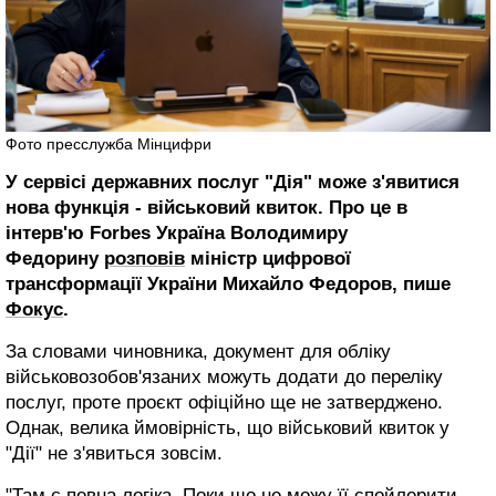
Фото пресслужба Мінцифри
У сервісі державних послуг "Дія" може з'явитися
нова функція - військовий квиток. Про це в
інтерв'ю Forbes Україна Володимиру
Федорину
розповів
міністр цифрової
трансформації України Михайло Федоров, пише
Фокус
.
За словами чиновника, документ для обліку
військовозобов'язаних можуть додати до переліку
послуг, проте проєкт офіційно ще не затверджено.
Однак, велика ймовірність, що військовий квиток у
"Дії" не з'явиться зовсім.
"Там є певна логіка. Поки що не можу її спойлерити.