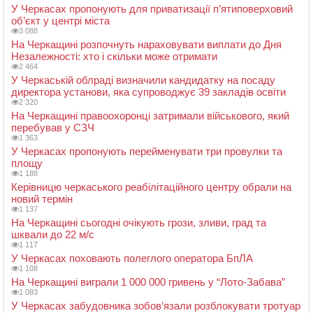
У Черкасах пропонують для приватизації п’ятиповерховий
об’єкт у центрі міста
3 088
На Черкащині розпочнуть нараховувати виплати до Дня
Незалежності: хто і скільки може отримати
2 464
У Черкаській облраді визначили кандидатку на посаду
директора установи, яка супроводжує 39 закладів освіти
2 320
На Черкащині правоохоронці затримали військового, який
перебував у СЗЧ
1 363
У Черкасах пропонують перейменувати три провулки та
площу
1 188
Керівницю черкаського реабілітаційного центру обрали на
новий термін
1 137
На Черкащині сьогодні очікують грози, зливи, град та
шквали до 22 м/с
1 117
У Черкасах поховають полеглого оператора БпЛА
1 108
На Черкащині виграли 1 000 000 гривень у “Лото-Забава”
1 083
У Черкасах забудовника зобов’язали розблокувати тротуар