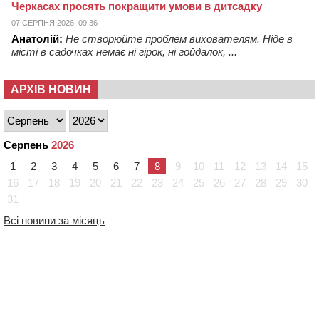
Черкасах просять покращити умови в дитсадку
07 СЕРПНЯ 2026, 09:36
Анатолій:
Не створюйте проблем вихователям. Ніде в
місті в садочках немає ні гірок, ні гойдалок, ...
АРХІВ НОВИН
Серпень
2026
1
2
3
4
5
6
7
8
9
10
11
12
13
14
15
16
17
18
19
20
21
22
23
24
25
26
27
28
29
30
31
Всі новини за місяць