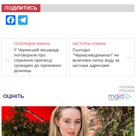
ПОДІЛИТИСЬ
Facebook
Telegram
ПОПЕРЕДНЯ НОВИНА
НАСТУПНА НОВИНА
У Черкаській міськраді
Сьогодні
поговорили про
“Черкасиводоканал” не
сприяння приписці
возитиме питну воду за
громадян до призовних
шістьма адресами
дільниць
РЕКЛАМА
РЕКЛАМА