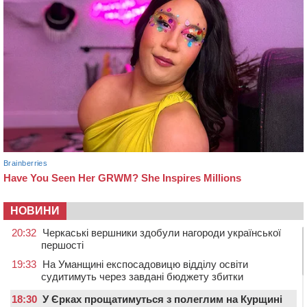
НОВИНИ
20:32
Черкаські вершники здобули нагороди української
першості
19:33
На Уманщині експосадовицю відділу освіти
судитимуть через завдані бюджету збитки
18:30
У Єрках прощатимуться з полеглим на Курщині