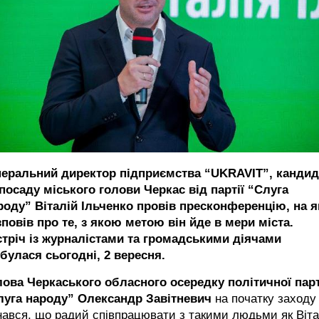
неральний директор підприємства “UKRAVIT”, кандид
посаду міського голови Черкас від партії “Слуга
роду” Віталій Ільченко провів пресконференцію, на я
повів про те, з якою метою він йде в мери міста.
стріч із журналістами та громадськими діячами
булася сьогодні, 2 вересня.
лова Черкаського обласного осередку політичної парт
луга народу” Олександр Завітневич
на початку заходу
нався, що радий співпрацювати з такими людьми як Віта