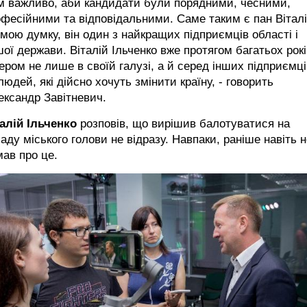
м важливо, аби кандидати були порядними, чесними,
фесійними та відповідальними. Саме таким є пан Віталі
мою думку, він один з найкращих підприємців області і
ої держави. Віталій Ільченко вже протягом багатьох рокі
ером не лише в своїй галузі, а й серед інших підприємці
людей, які дійсно хочуть змінити країну, - говорить
ександр Завітневич.
талій Ільченко
розповів, що вирішив балотуватися на
аду міського голови не відразу. Навпаки, раніше навіть н
мав про це.