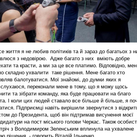
се життя я не любив політиків та й зараз до багатьох з н
влюся з недовірою. Адже багато з них вміють добре
хати та красти, а ми за це все платимо. Відповідно, мен
о складно ухвалити таке рішення. Мене багато хто
вляв балотуватися. Мої знайомі, до думки яких я
ислухаюся, переконали мене в тому, що я можу щось
нити та зібрати команду, яка буде працювати на благо
та. І коли цих людей ставало все більше й більше, я по
атися. Підприємці навіть вирішили звернутися з відкри
том до Президента, щоб він підтримав висунення моєї
дидатури на пост міського голови Черкас. Також особис
стріч з Володимиром Зеленським вплинула на ухвалене
ю рішення, - говорить Віталій Ільченко.