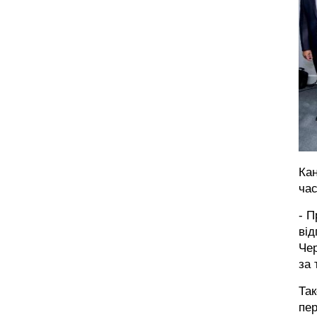
Кан
час
- П
від
Чер
за 
Так
пе