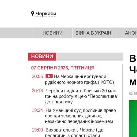
Черкаси
НОВИНИ
ВІЙНА В УКРАЇНІ
АНО
В
НОВИНИ
Ч
07 СЕРПНЯ 2026, П'ЯТНИЦЯ
20:55
На Черкащині врятували
м
рідкісного чорного грифа (ФОТО)
20:13
Черкаси виділять близько 20 млн
02 В
грн на роботу ліцею “Перспектива”
до кінця року
19:34
На Уманщині суд припинив право
оренди земельних ділянок,
незаконно переданих іноземцем
19:00
Вихователька з Черкас і дві
педагогині з області стали