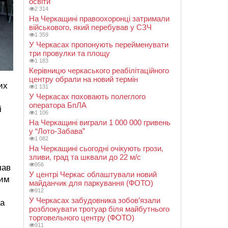
освіти
2 314
На Черкащині правоохоронці затримали
військового, який перебував у СЗЧ
1 359
У Черкасах пропонують перейменувати
три провулки та площу
1 183
Керівницю черкаського реабілітаційного
центру обрали на новий термін
их
1 131
У Черкасах поховають полеглого
оператора БпЛА
і
1 106
На Черкащині виграли 1 000 000 гривень
у “Лото-Забава”
1 082
На Черкащині сьогодні очікують грози,
зливи, град та шквали до 22 м/с
956
чав
У центрі Черкас облаштували новий
тим
майданчик для паркування (ФОТО)
912
У Черкасах забудовника зобов’язали
та
розблокувати тротуар біля майбутнього
торговельного центру (ФОТО)
911