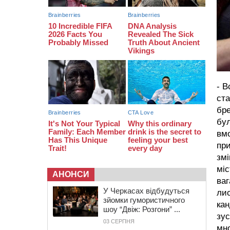
біля Кліщіївки воїн
07:30
Понад 968 мільйонів гривень
земельного податку сплатили на
Черкащині
06 СЕРПНЯ 2026, ЧЕТВЕР
21:13
Вісім медалей, з яких чотири
золоті: черкаські спортсмени
тріумфували на чемпіонаті України
- В
ста
бре
бул
вмо
пр
змі
міс
АНОНСИ
ваг
У Черкасах відбудуться
лис
зйомки гумористичного
кан
шоу “Двіж: Розгони” ...
зу
03 СЕРПНЯ
мно