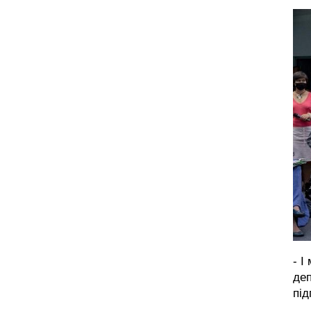
- І
деп
під