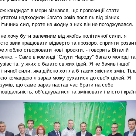
ож кандидат в мери зізнався, що пропозиції стати
утатом надходили багато років поспіль від різних
ітичних сил, проте на жодну з них він не погоджувався.
 не хочу бути залежним від якоїсь політичної сили, я
сто звик працювати відверто та прозоро, сприяти розвит
е люблю створювати нові проєкти, - говорить Віталій
ченко. - Саме в команді “Слуги Народу” багато молоді та
узіастів, у яких є багато свіжих ідей. Я не бачив іншої
ітичної сили, яка дійсно хотіла б таких якісних змін. Тіл
ією командою я зараз можу рухатися до своїх цілей. Я
зумів, що саме зараз настав час брати на себе
повідальність, об’єднуватися та змінювати і місто і країн