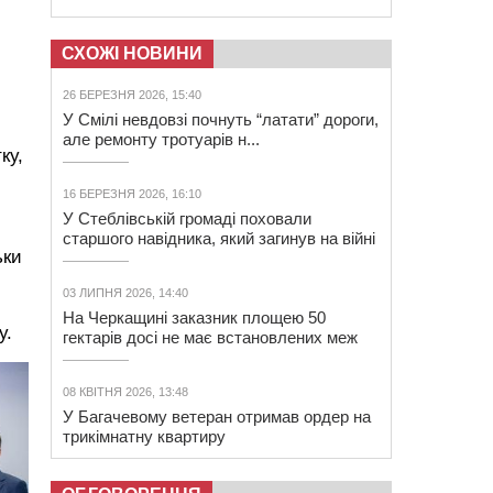
СХОЖІ НОВИНИ
26 БЕРЕЗНЯ 2026, 15:40
У Смілі невдовзі почнуть “латати” дороги,
але ремонту тротуарів н...
ку,
16 БЕРЕЗНЯ 2026, 16:10
У Стеблівській громаді поховали
старшого навідника, який загинув на війні
ьки
03 ЛИПНЯ 2026, 14:40
На Черкащині заказник площею 50
у.
гектарів досі не має встановлених меж
08 КВІТНЯ 2026, 13:48
У Багачевому ветеран отримав ордер на
трикімнатну квартиру