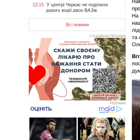
На
12:15
У центрі Черкас не поділили
про
дорогу водії двох ВАЗів
На 
11:29
У Черкасах до середини серпня
наш
обмежать рух транспорту на трьох
Всі новини
лід
вулицях
СОЦІАЛЬНА РЕКЛАМА
та 
10:54
На Черкащині кількість укриттів
Ол
збільшилась уп’ятеро з початку
повномасштабної війни
Ві
10:15
У Черкасах водій Audi Q5
пос
спричинив аварію, не пропустивши
інший кросовер
ду
09:42
“Черкасиводоканал” пропонує
підвищити тарифи на воду та
водовідведення з 2027 року
09:08
Встановити гойдалки, карусель і
РЕКЛАМА
закупити іграшки: у Черкасах
просять покращити умови в
дитсадку
08:22
“На щиті” у Чорнобаївську
громаду повертається полеглий