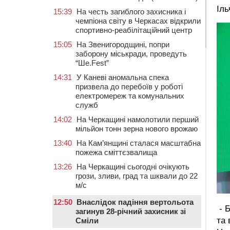
Іль
15:39
На честь загиблого захисника і
чемпіона світу в Черкасах відкрили
спортивно-реабілітаційний центр
15:05
На Звенигородщині, попри
заборону міськради, проведуть
“Ше.Fest”
14:31
У Каневі аномальна спека
призвела до перебоїв у роботі
електромереж та комунальних
служб
14:02
На Черкащині намолотили перший
мільйон тонн зерна нового врожаю
13:40
На Кам’янщині сталася масштабна
пожежа сміттєзвалища
13:26
На Черкащині сьогодні очікують
грози, зливи, град та шквали до 22
м/с
12:50
Внаслідок падіння вертольота
- Б
загинув 28-річний захисник зі
та 
Сміли