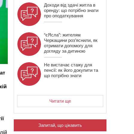
Доходи від здачі житла в
оренду: що потрібно знати
про оподаткування
“єЯсла”: жителям
Черкащини роз’яснили, як
отримати допомогу для
догляду за дитиною
Не вистачає стажу для
пенсії: як його докупити та
ат
що потрібно знати
кій
Читати ще
ії
Запитай, що цікавить
лій