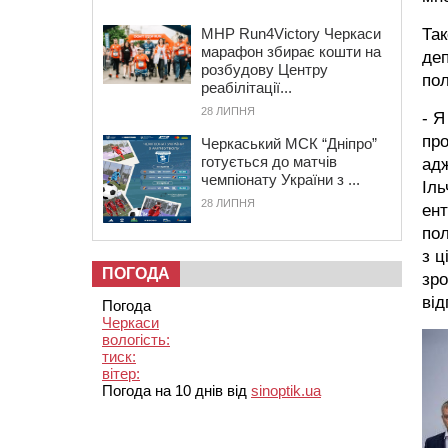
Так
MHP Run4Victory Черкаси
марафон збирає кошти на
деп
розбудову Центру
пол
реабілітації...
28 ЛИПНЯ
- Я
про
Черкаський МСК “Дніпро”
готується до матчів
адж
чемпіонату України з ...
Іль
28 ЛИПНЯ
ент
пол
з ц
ПОГОДА
зро
від
Погода
Черкаси
вологість:
тиск:
вітер:
Погода на 10 днів від
sinoptik.ua