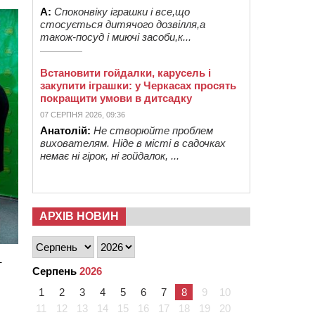
А:
Споконвіку іграшки і все,що
стосується дитячого дозвілля,а
також-посуд і миючі засоби,к...
Встановити гойдалки, карусель і
закупити іграшки: у Черкасах просять
покращити умови в дитсадку
07 СЕРПНЯ 2026, 09:36
Анатолій:
Не створюйте проблем
вихователям. Ніде в місті в садочках
немає ні гірок, ні гойдалок, ...
АРХІВ НОВИН
т
Серпень
2026
1
2
3
4
5
6
7
8
9
10
11
12
13
14
15
16
17
18
19
20