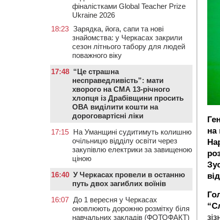
фіналістками Global Teacher Prize
Ukraine 2026
18:23
Зарядка, йога, сапи та нові
знайомства: у Черкасах закрили
сезон літнього табору для людей
поважного віку
17:48
“Це страшна
несправедливість”: мати
хворого на СМА 13-річного
хлопця із Драбівщини просить
ОВА виділити кошти на
дороговартісні ліки
Ге
на 
17:15
На Уманщині судитимуть колишню
очільницю відділу освіти через
На
закупівлю електрики за завищеною
роз
ціною
Зу
16:40
У Черкасах провели в останню
від
путь двох загиблих воїнів
Го
16:07
До 1 вересня у Черкасах
“С
оновлюють дорожню розмітку біля
зіз
навчальних закладів (ФОТОФАКТ)