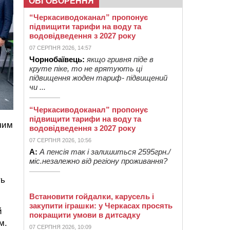
ОБГОВОРЕННЯ
“Черкасиводоканал” пропонує
підвищити тарифи на воду та
водовідведення з 2027 року
07 СЕРПНЯ 2026, 14:57
Чорнобаївець:
якщо гривня піде в
круте піке, то не врятують ці
підвищення жоден тариф- підвищений
чи ...
“Черкасиводоканал” пропонує
підвищити тарифи на воду та
чим
водовідведення з 2027 року
07 СЕРПНЯ 2026, 10:56
А:
А пенсія так і залишиться 2595грн./
міс.незалежно від регіону проживання?
ть
Встановити гойдалки, карусель і
закупити іграшки: у Черкасах просять
й
покращити умови в дитсадку
м.
07 СЕРПНЯ 2026, 10:09