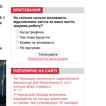
й.
ОПИТУВАННЯ
в є
На скільки сильно впливають
відключення світла на ваше життя,
в
зокрема роботу?
Катастрофічно
Частково відчутно
Майже не впливають
Не відчуваю
е
Переглянути результати
ПОПУЛЯРНЕ НА САЙТІ
На Черкащині розпочнуть нараховувати
виплати до Дня Незалежності: хто і
скільки може отримати
2 452
У Черкаській облраді визначили
кандидатку на посаду директора
установи, яка супроводжує 39 закладів