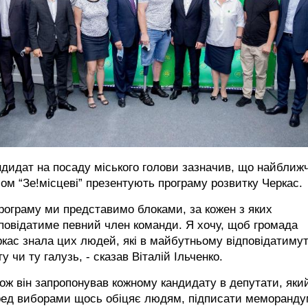
дидат на посаду міського голови зазначив, що найближ
ом “Зе!місцеві” презентують програму розвитку Черкас.
рограму ми представимо блоками, за кожен з яких
повідатиме певний член команди. Я хочу, щоб громада
кас знала цих людей, які в майбутньому відповідатиму
ту чи ту галузь, - сказав Віталій Ільченко.
ож він запропонував кожному кандидату в депутати, яки
ред виборами щось обіцяє людям, підписати меморанду