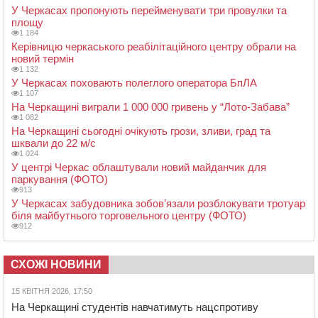
У Черкасах пропонують перейменувати три провулки та
площу
1 184
Керівницю черкаського реабілітаційного центру обрали на
новий термін
1 132
У Черкасах поховають полеглого оператора БпЛА
1 107
На Черкащині виграли 1 000 000 гривень у “Лото-Забава”
1 082
На Черкащині сьогодні очікують грози, зливи, град та
шквали до 22 м/с
1 024
У центрі Черкас облаштували новий майданчик для
паркування (ФОТО)
913
У Черкасах забудовника зобов’язали розблокувати тротуар
біля майбутнього торговельного центру (ФОТО)
912
СХОЖІ НОВИНИ
15 КВІТНЯ 2026, 17:50
На Черкащині студентів навчатимуть нацспротиву