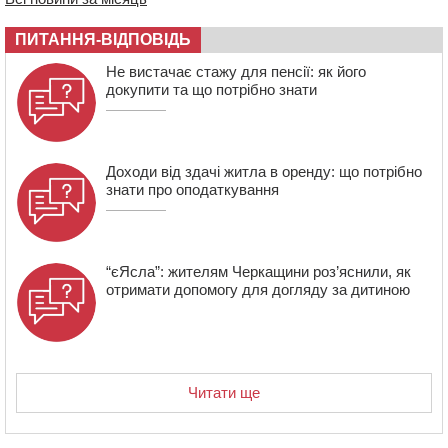
09:08
Встановити гойдалки, карусель і закупити іграшки: у
Черкасах просять покращити умови в дитсадку
ПИТАННЯ-ВІДПОВІДЬ
08:22
“На щиті” у Чорнобаївську громаду повертається
Не вистачає стажу для пенсії: як його
полеглий біля Кліщіївки воїн
докупити та що потрібно знати
Доходи від здачі житла в оренду: що потрібно
знати про оподаткування
“єЯсла”: жителям Черкащини роз’яснили, як
отримати допомогу для догляду за дитиною
Читати ще