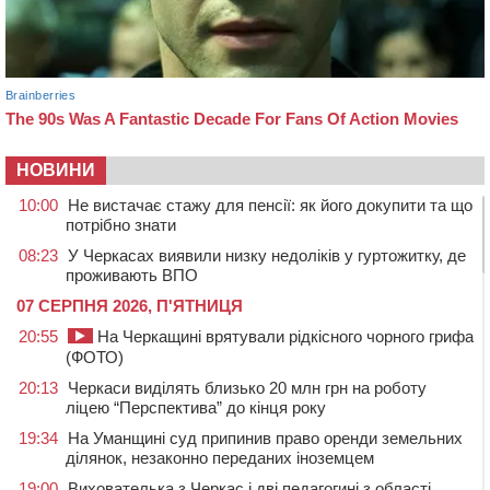
НОВИНИ
10:00
Не вистачає стажу для пенсії: як його докупити та що
потрібно знати
08:23
У Черкасах виявили низку недоліків у гуртожитку, де
проживають ВПО
07 СЕРПНЯ 2026, П'ЯТНИЦЯ
20:55
На Черкащині врятували рідкісного чорного грифа
(ФОТО)
20:13
Черкаси виділять близько 20 млн грн на роботу
ліцею “Перспектива” до кінця року
19:34
На Уманщині суд припинив право оренди земельних
ділянок, незаконно переданих іноземцем
19:00
Вихователька з Черкас і дві педагогині з області