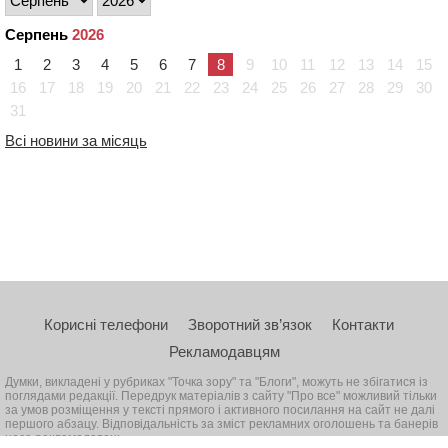
Серпень
2026
1
2
3
4
5
6
7
8
9
10
11
12
13
14
15
16
17
18
19
20
21
22
23
24
25
26
27
28
29
30
31
Всі новини за місяць
Корисні телефони
Зворотний зв’язок
Контакти
Рекламодавцям
Думки, викладені у рубриках "Точка зору" та "Блоги", можуть не збігатися із
поглядами редакції. Передрук матеріалів з сайту "Про все" можливий тільки
за умов розміщення у тексті прямого і активного посилання на сайт не далі
першого абзацу. Відповідальність за зміст рекламних оголошень та банерів
несе рекламодавець