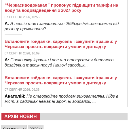
“Черкасиводоканал” пропонує підвищити тарифи на
воду та водовідведення з 2027 року
07 СЕРПНЯ 2026, 10:56
А:
А пенсія так і залишиться 2595грн./міс.незалежно від
регіону проживання?
Встановити гойдалки, карусель і закупити іграшки: у
Черкасах просять покращити умови в дитсадку
07 СЕРПНЯ 2026, 10:09
А:
Споконвіку іграшки і все,що стосується дитячого
дозвілля,а також-посуд і миючі засоби,к...
Встановити гойдалки, карусель і закупити іграшки: у
Черкасах просять покращити умови в дитсадку
07 СЕРПНЯ 2026, 09:36
Анатолій:
Не створюйте проблем вихователям. Ніде в
місті в садочках немає ні гірок, ні гойдалок, ...
АРХІВ НОВИН