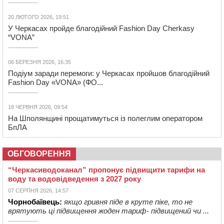
20 ЛЮТОГО 2026, 19:51
У Черкасах пройде благодійний Fashion Day Cherkasy
“VONA”
06 БЕРЕЗНЯ 2026, 16:35
Подіум заради перемоги: у Черкасах пройшов благодійний
Fashion Day «VONA» (ФО...
18 ЧЕРВНЯ 2026, 09:54
На Шполянщині прощатимуться із полеглим оператором
БпЛА
ОБГОВОРЕННЯ
“Черкасиводоканал” пропонує підвищити тарифи на
воду та водовідведення з 2027 року
07 СЕРПНЯ 2026, 14:57
Чорнобаївець:
якщо гривня піде в круте піке, то не
врятують ці підвищення жоден тариф- підвищений чи ...