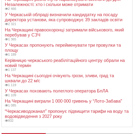
Незалежності: хто і скільки може отримати
2 466
У Черкаській облраді визначили кандидатку на посаду
директора установи, яка супроводжує 39 закладів освіти
2 321
На Черкащині правоохоронці затримали військового, який
перебував у СЗЧ
1 365
У Черкасах пропонують перейменувати три провулки та
площу
1 189
Керівницю черкаського реабілітаційного центру обрали на
новий термін
1 137
На Черкащині сьогодні очікують грози, зливи, град та
шквали до 22 м/с
1 119
У Черкасах поховають полеглого оператора БпЛА
1 109
На Черкащині виграли 1 000 000 гривень у “Лото-Забава”
1 085
“Черкасиводоканал” пропонує підвищити тарифи на воду та
водовідведення з 2027 року
932