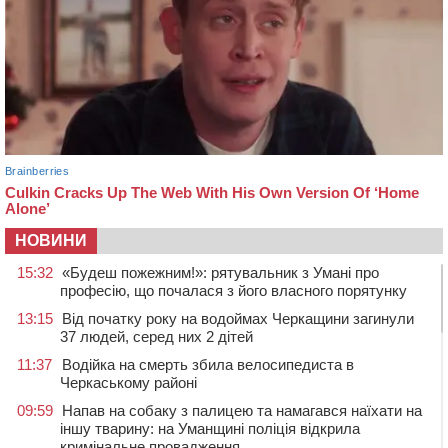
НОВИНИ
15:32
«Будеш пожежним!»: рятувальник з Умані про
професію, що почалася з його власного порятунку
13:15
Від початку року на водоймах Черкащини загинули
37 людей, серед них 2 дітей
11:37
Водійка на смерть збила велосипедиста в
Черкаському районі
09:59
Напав на собаку з палицею та намагався наїхати на
іншу тварину: на Уманщині поліція відкрила
кримінальне провадження