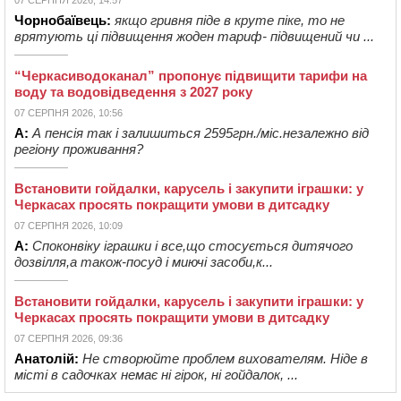
Чорнобаївець:
якщо гривня піде в круте піке, то не
врятують ці підвищення жоден тариф- підвищений чи ...
“Черкасиводоканал” пропонує підвищити тарифи на
воду та водовідведення з 2027 року
07 СЕРПНЯ 2026, 10:56
А:
А пенсія так і залишиться 2595грн./міс.незалежно від
регіону проживання?
Встановити гойдалки, карусель і закупити іграшки: у
Черкасах просять покращити умови в дитсадку
07 СЕРПНЯ 2026, 10:09
А:
Споконвіку іграшки і все,що стосується дитячого
дозвілля,а також-посуд і миючі засоби,к...
Встановити гойдалки, карусель і закупити іграшки: у
Черкасах просять покращити умови в дитсадку
07 СЕРПНЯ 2026, 09:36
Анатолій:
Не створюйте проблем вихователям. Ніде в
місті в садочках немає ні гірок, ні гойдалок, ...