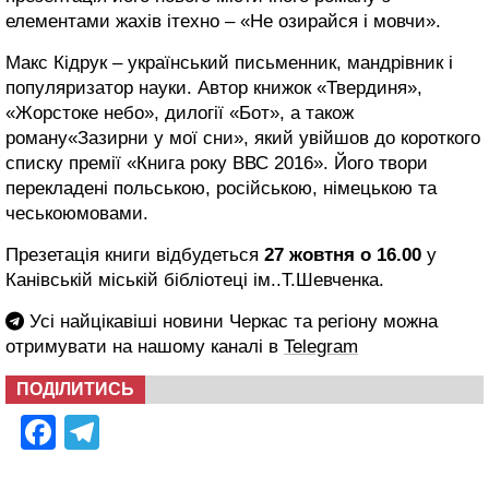
елементами жахів ітехно – «Не озирайся і мовчи».
Макс Кідрук – український письменник, мандрівник і
популяризатор науки. Автор книжок «Твердиня»,
«Жорстоке небо», дилогії «Бот», а також
роману«Зазирни у мої сни», який увійшов до короткого
списку премії «Книга року ВВС 2016». Його твори
перекладені польською, російською, німецькою та
чеськоюмовами.
Презетація книги відбудеться
27 жовтня о 16.00
у
Канівській міській бібліотеці ім..Т.Шевченка.
Усі найцікавіші новини Черкас та регіону можна
отримувати на нашому каналі в
Telegram
ПОДІЛИТИСЬ
Facebook
Telegram