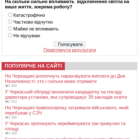
На скільки сильно впливають відключення світла на
ваше життя, зокрема роботу?
Катастрофічно
Частково відчутно
Майже не впливають
Не відчуваю
Переглянути результати
ПОПУЛЯРНЕ НА САЙТІ
На Черкащині розпочнуть нараховувати виплати до Дня
Незалежності: хто і скільки може отримати
2 450
У Черкаській облраді визначили кандидатку на посаду
директора установи, яка супроводжує 39 закладів освіти
2 313
На Черкащині правоохоронці затримали військового, який
перебував у СЗЧ
1 356
У Черкасах пропонують перейменувати три провулки та
площу
1 183