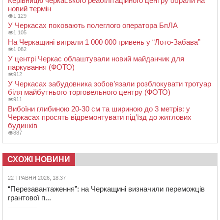
Керівницю черкаського реабілітаційного центру обрали на
новий термін
1 129
У Черкасах поховають полеглого оператора БпЛА
1 105
На Черкащині виграли 1 000 000 гривень у “Лото-Забава”
1 082
У центрі Черкас облаштували новий майданчик для
паркування (ФОТО)
912
У Черкасах забудовника зобов’язали розблокувати тротуар
біля майбутнього торговельного центру (ФОТО)
911
Вибоїни глибиною 20-30 см та шириною до 3 метрів: у
Черкасах просять відремонтувати під’їзд до житлових
будинків
887
СХОЖІ НОВИНИ
22 ТРАВНЯ 2026, 18:37
“Перезавантаження”: на Черкащині визначили переможців
грантової п...