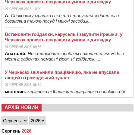
Черкасах просять покращити умови в дитсадку
07 СЕРПНЯ 2026, 10:09
А:
Споконвіку іграшки і все,що стосується дитячого
дозвілля,а також-посуд і миючі засоби,к...
Встановити гойдалки, карусель і закупити іграшки: у
Черкасах просять покращити умови в дитсадку
07 СЕРПНЯ 2026, 09:36
Анатолій:
Не створюйте проблем вихователям. Ніде в
місті в садочках немає ні гірок, ні гойдалок, ...
У Черкасах звільнили працівницю, яка не впускала
людей в громадський туалет
07 СЕРПНЯ 2026, 08:39
містянин:
керівники підбирають працівників подобію собі
АРХІВ НОВИН
Серпень
2026