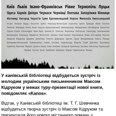
У канівській бібліотеці відбудеться зустріч із
молодим українським письменником Максом
Кідруком у межах туру-презентації нової книги,
повідомляє
«Kanos»
.
Відтак, у Канівській бібліотеці ім. Т. Г. Шевченка
відбудеться творча зустріч із Максом Кідруком та
презентація його нового містичного роману з