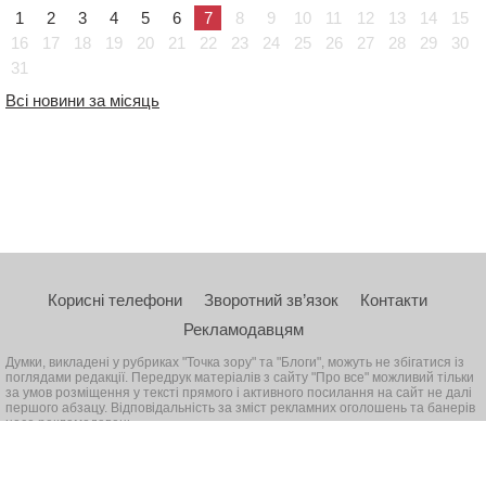
1
2
3
4
5
6
7
8
9
10
11
12
13
14
15
16
17
18
19
20
21
22
23
24
25
26
27
28
29
30
31
Всі новини за місяць
Корисні телефони
Зворотний зв’язок
Контакти
Рекламодавцям
Думки, викладені у рубриках "Точка зору" та "Блоги", можуть не збігатися із
поглядами редакції. Передрук матеріалів з сайту "Про все" можливий тільки
за умов розміщення у тексті прямого і активного посилання на сайт не далі
першого абзацу. Відповідальність за зміст рекламних оголошень та банерів
несе рекламодавець
© 2026, Всі права захищені