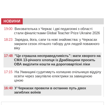
НОВИНИ
19:00
Вихователька з Черкас і дві педагогині з області
стали фіналістками Global Teacher Prize Ukraine 2026
18:23
Зарядка, йога, сапи та нові знайомства: у Черкасах
закрили сезон літнього табору для людей поважного
віку
17:48
“Це страшна несправедливість”: мати хворого на
СМА 13-річного хлопця із Драбівщини просить
ОВА виділити кошти на дороговартісні ліки
17:15
На Уманщині судитимуть колишню очільницю відділу
освіти через закупівлю електрики за завищеною
ціною
16:40
У Черкасах провели в останню путь двох
загиблих воїнів
16:07
До 1 вересня у Черкасах оновлюють дорожню
розмітку біля навчальних закладів (ФОТОФАКТ)