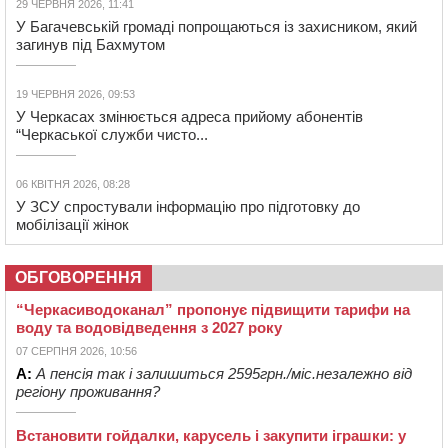
29 ЧЕРВНЯ 2026, 11:41
У Багачевській громаді попрощаються із захисником, який
загинув під Бахмутом
19 ЧЕРВНЯ 2026, 09:53
У Черкасах змінюється адреса прийому абонентів
“Черкаської служби чисто...
06 КВІТНЯ 2026, 08:28
У ЗСУ спростували інформацію про підготовку до
мобілізації жінок
ОБГОВОРЕННЯ
“Черкасиводоканал” пропонує підвищити тарифи на
воду та водовідведення з 2027 року
07 СЕРПНЯ 2026, 10:56
А:
А пенсія так і залишиться 2595грн./міс.незалежно від
регіону проживання?
Встановити гойдалки, карусель і закупити іграшки: у