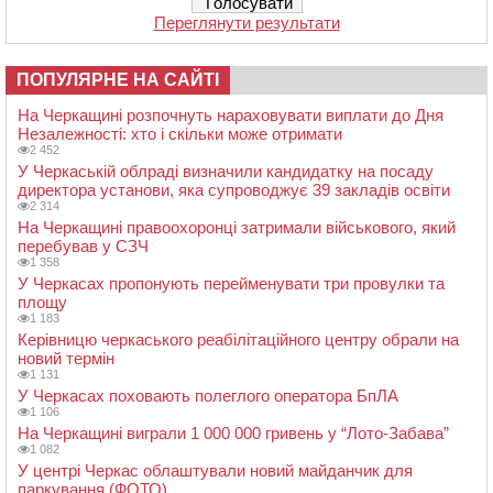
Переглянути результати
ПОПУЛЯРНЕ НА САЙТІ
На Черкащині розпочнуть нараховувати виплати до Дня
Незалежності: хто і скільки може отримати
2 452
У Черкаській облраді визначили кандидатку на посаду
директора установи, яка супроводжує 39 закладів освіти
2 314
На Черкащині правоохоронці затримали військового, який
перебував у СЗЧ
1 358
У Черкасах пропонують перейменувати три провулки та
площу
1 183
Керівницю черкаського реабілітаційного центру обрали на
новий термін
1 131
У Черкасах поховають полеглого оператора БпЛА
1 106
На Черкащині виграли 1 000 000 гривень у “Лото-Забава”
1 082
У центрі Черкас облаштували новий майданчик для
паркування (ФОТО)