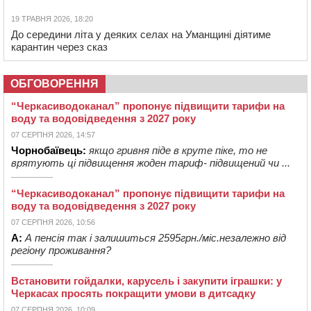
19 ТРАВНЯ 2026, 18:20
До середини літа у деяких селах на Уманщині діятиме
карантин через сказ
ОБГОВОРЕННЯ
“Черкасиводоканал” пропонує підвищити тарифи на
воду та водовідведення з 2027 року
07 СЕРПНЯ 2026, 14:57
Чорнобаївець:
якщо гривня піде в круте піке, то не
врятують ці підвищення жоден тариф- підвищений чи ...
“Черкасиводоканал” пропонує підвищити тарифи на
воду та водовідведення з 2027 року
07 СЕРПНЯ 2026, 10:56
А:
А пенсія так і залишиться 2595грн./міс.незалежно від
регіону проживання?
Встановити гойдалки, карусель і закупити іграшки: у
Черкасах просять покращити умови в дитсадку
07 СЕРПНЯ 2026, 10:09