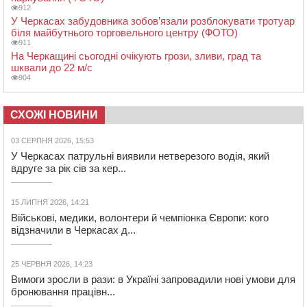
912
У Черкасах забудовника зобов’язали розблокувати тротуар
біля майбутнього торговельного центру (ФОТО)
911
На Черкащині сьогодні очікують грози, зливи, град та
шквали до 22 м/с
904
СХОЖІ НОВИНИ
03 СЕРПНЯ 2026, 15:53
У Черкасах патрульні виявили нетверезого водія, який
вдруге за рік сів за кер...
15 ЛИПНЯ 2026, 14:21
Військові, медики, волонтери й чемпіонка Європи: кого
відзначили в Черкасах д...
25 ЧЕРВНЯ 2026, 14:23
Вимоги зросли в рази: в Україні запровадили нові умови для
бронювання працівн...