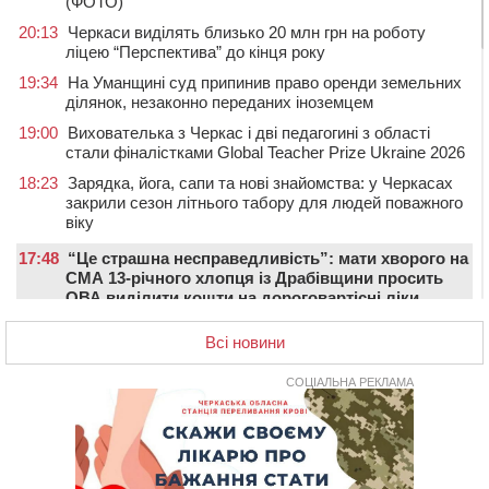
(ФОТО)
20:13
Черкаси виділять близько 20 млн грн на роботу
ліцею “Перспектива” до кінця року
19:34
На Уманщині суд припинив право оренди земельних
ділянок, незаконно переданих іноземцем
19:00
Вихователька з Черкас і дві педагогині з області
стали фіналістками Global Teacher Prize Ukraine 2026
18:23
Зарядка, йога, сапи та нові знайомства: у Черкасах
закрили сезон літнього табору для людей поважного
віку
17:48
“Це страшна несправедливість”: мати хворого на
СМА 13-річного хлопця із Драбівщини просить
ОВА виділити кошти на дороговартісні ліки
17:15
На Уманщині судитимуть колишню очільницю відділу
Всі новини
освіти через закупівлю електрики за завищеною
ціною
СОЦІАЛЬНА РЕКЛАМА
16:40
У Черкасах провели в останню путь двох
загиблих воїнів
16:07
До 1 вересня у Черкасах оновлюють дорожню
розмітку біля навчальних закладів (ФОТОФАКТ)