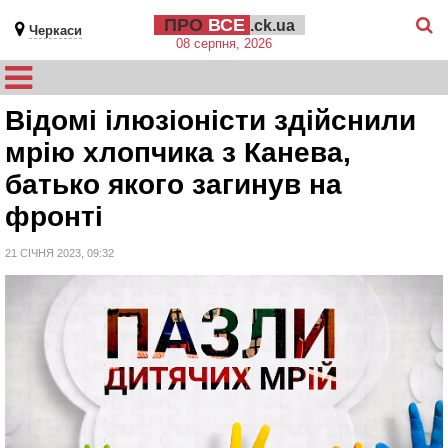
ПРО
ВСЕ
.ck.ua
Черкаси
08 серпня, 2026
Відомі ілюзіоністи здійснили
мрію хлопчика з Канева,
батько якого загинув на
фронті
21 СІЧНЯ 2023, 09:32