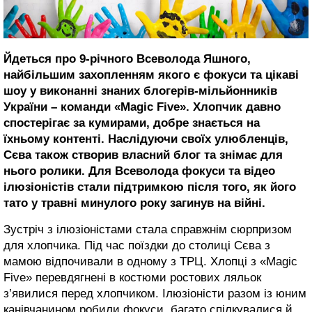
Йдеться про 9-річного Всеволода Яшного,
найбільшим захопленням якого є фокуси та цікаві
шоу у виконанні знаних блогерів-мільйонників
України – команди «Magic Five». Хлопчик давно
спостерігає за кумирами, добре знається на
їхньому контенті. Наслідуючи своїх улюбленців,
Сєва також створив власний блог та знімає для
нього ролики. Для Всеволода фокуси та відео
ілюзіоністів стали підтримкою після того, як його
тато у травні минулого року загинув на війні.
Зустріч з ілюзіоністами стала справжнім сюрпризом
для хлопчика. Під час поїздки до столиці Сєва з
мамою відпочивали в одному з ТРЦ. Хлопці з «Magic
Five» перевдягнені в костюми ростових ляльок
з’явилися перед хлопчиком. Ілюзіоністи разом із юним
канівчанином робили фокуси, багато спілкувалися й