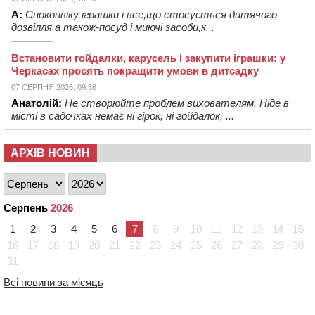
А:
Споконвіку іграшки і все,що стосується дитячого
дозвілля,а також-посуд і миючі засоби,к...
Встановити гойдалки, карусель і закупити іграшки: у
Черкасах просять покращити умови в дитсадку
07 СЕРПНЯ 2026, 09:36
Анатолій:
Не створюйте проблем вихователям. Ніде в
місті в садочках немає ні гірок, ні гойдалок, ...
АРХІВ НОВИН
Серпень
2026
1
2
3
4
5
6
7
8
9
10
11
12
13
14
15
16
17
18
19
20
21
22
23
24
25
26
27
28
29
30
31
Всі новини за місяць