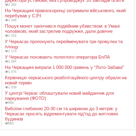
директора установи, яка супроводжує 39 закладів освіти
2 302
На Черкащині правоохоронці затримали військового, який
перебував у СЗЧ
1 348
Пошук монет закінчився подвійним убивством: в Умані
чоловікові, який застрелив подружжя, дали довічне
1 315
У Черкасах пропонують перейменувати три провулки та
площу
1 173
У Черкасах поховають полеглого оператора БпЛА
1 094
На Черкащині виграли 1 000 000 гривень у “Лото-Забава”
1 076
Керівницю черкаського реабілітаційного центру обрали на
новий термін
1 039
У центрі Черкас облаштували новий майданчик для
паркування (ФОТО)
908
Вибоїни глибиною 20-30 см та шириною до 3 метрів: у
Черкасах просять відремонтувати під’їзд до житлових
будинків
882