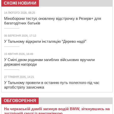
СХОЖІ НОВИНИ
14 ЛЮТОГО 2026, 08:25
Міноборони тестує оновлену відстрочку в Резерв+ для
багатодітних батьків
06 БЕРЕЗНЯ 2026, 17:12
У Тальному відкрили інсталяцію “Дерево надії”
15 КВІТНЯ 2026, 16:49
У Смілі двом родинам загиблих військових вручили
державні нагороди
27 ТРАВНЯ 2026, 14:21
У Тальному провели в останню путь полеглого під час
артобстрілу захисника
ОБГОВОРЕННЯ
На черкаській дамбі загинув водій BMW, зіткнувшись на
зустрічній смузі із вантажівкою