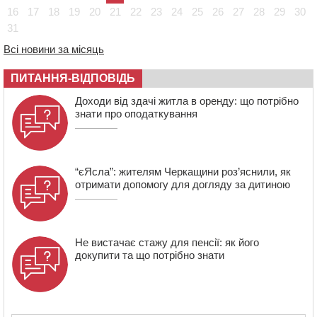
оформити “Пакунок школяра”
16
17
18
19
20
21
22
23
24
25
26
27
28
29
30
04 СЕРПНЯ 2026, ВІВТОРОК
31
20:54
На Черкащині очікують пік спеки
Всі новини за місяць
20:13
Черкащина здобула вісім медалей на чемпіонаті
України з веслування
ПИТАННЯ-ВІДПОВІДЬ
19:40
Бійці КОРДу Черкащини повернулися з фронту: на
Доходи від здачі житла в оренду: що потрібно
зміну їм вирушили побратими
знати про оподаткування
“єЯсла”: жителям Черкащини роз’яснили, як
отримати допомогу для догляду за дитиною
Не вистачає стажу для пенсії: як його
докупити та що потрібно знати