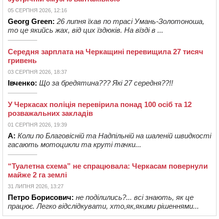
05 СЕРПНЯ 2026, 12:16
Georg Green:
26 липня їхав по трасі Умань-Золотоноша,
то це якийсь жах, від цих їздюків. На вїзді в ...
Середня зарплата на Черкащині перевищила 27 тисяч
гривень
03 СЕРПНЯ 2026, 18:37
Івченко:
Що за бредятина??? Які 27 середня??!!
У Черкасах поліція перевірила понад 100 осіб та 12
розважальних закладів
01 СЕРПНЯ 2026, 19:39
А:
Коли по Благовісній та Надпільній на шаленій швидкості
гасають мотоцикли та круті тачки...
“Туалетна схема” не спрацювала: Черкасам повернули
майже 2 га землі
31 ЛИПНЯ 2026, 13:27
Петро Борисович:
не поділились?... всі знають, як це
працює. Легко відслідкувати, хто,як,якими рішеннями...