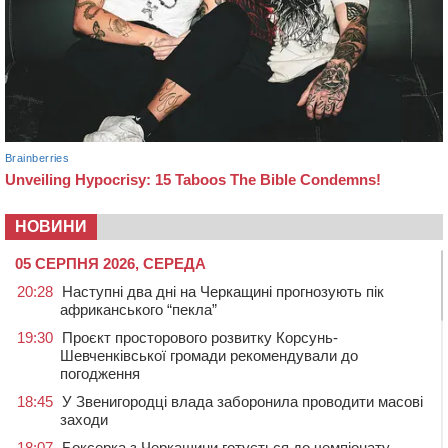
НОВИНИ
05 СЕРПНЯ 2026, СЕРЕДА
20:28
Наступні два дні на Черкащині прогнозують пік
африканського “пекла”
19:30
Проєкт просторового розвитку Корсунь-
Шевченківської громади рекомендували до
погодження
18:45
У Звенигородці влада заборонила проводити масові
заходи
18:07
Боксерка з Черкащини готується до чемпіонату