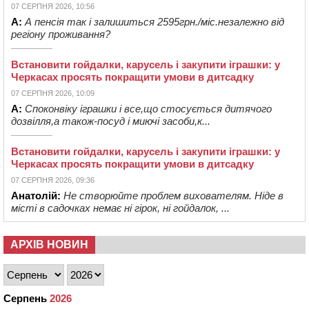
07 СЕРПНЯ 2026, 10:56
А:
А пенсія так і залишиться 2595грн./міс.незалежно від
регіону проживання?
Встановити гойдалки, карусель і закупити іграшки: у
Черкасах просять покращити умови в дитсадку
07 СЕРПНЯ 2026, 10:09
А:
Споконвіку іграшки і все,що стосується дитячого
дозвілля,а також-посуд і миючі засоби,к...
Встановити гойдалки, карусель і закупити іграшки: у
Черкасах просять покращити умови в дитсадку
07 СЕРПНЯ 2026, 09:36
Анатолій:
Не створюйте проблем вихователям. Ніде в
місті в садочках немає ні гірок, ні гойдалок, ...
АРХІВ НОВИН
Серпень
2026