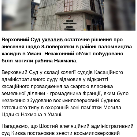
Верховний Суд
ухвалив
остаточне рішення про
знесення щодо 8-поверхівки в районі паломництва
хасидів в Умані. Незаконний об'єкт побудовано
біля могили рабина Нахмана.
Верховний Суд у складі колегії суддів Касаційного
адміністративного суду відмовив у відкритті
касаційного провадження за скаргою власника
земельної ділянки - громадянина Франції, яким було
незаконно збудовано восьмиповерховий будинок
готельного типу в охоронній зоні пам’ятки Могила
Цадика Нахмана в Умані.
Нагадаємо, що Шостий апеляційний адміністративний
суд Києва постановив знести восьмиповерховий