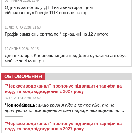
02 ТРАВНЯ 2026, 12:54
Один із загиблих у ДТП на Звенигородщині
військовослужбовців ТЦК воював на фр...
11 ЛЮТОГО 2026, 21:53
Графік вимкнень світла по Черкащині на 12 лютого
19 ЛИПНЯ 2026, 20:15
Для школярів Калинопільщини придбали сучасний автобус
майже за 4 млн грн
ОБГОВОРЕННЯ
“Черкасиводоканал” пропонує підвищити тарифи на
воду та водовідведення з 2027 року
07 СЕРПНЯ 2026, 14:57
Чорнобаївець:
якщо гривня піде в круте піке, то не
врятують ці підвищення жоден тариф- підвищений чи ...
“Черкасиводоканал” пропонує підвищити тарифи на
воду та водовідведення з 2027 року