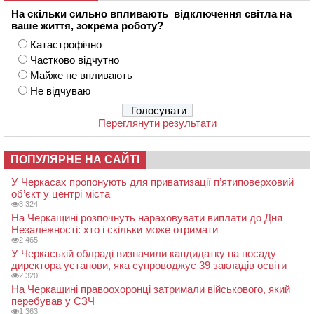
На скільки сильно впливають відключення світла на
ваше життя, зокрема роботу?
Катастрофічно
Частково відчутно
Майже не впливають
Не відчуваю
Переглянути результати
ПОПУЛЯРНЕ НА САЙТІ
У Черкасах пропонують для приватизації п’ятиповерховий
об’єкт у центрі міста
3 324
На Черкащині розпочнуть нараховувати виплати до Дня
Незалежності: хто і скільки може отримати
2 465
У Черкаській облраді визначили кандидатку на посаду
директора установи, яка супроводжує 39 закладів освіти
2 320
На Черкащині правоохоронці затримали військового, який
перебував у СЗЧ
1 363