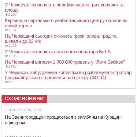
У Черкасах пропонують перейменувати три провулки та
площу
1 188
Керівницю черкаського реабілітаційного центру обрали на
новий термін
1 137
На Черкащині сьогодні очікують грози, зливи, град та
шквали до 22 м/с
1 119
У Черкасах поховають полеглого оператора БпЛА
1 108
На Черкащині виграли 1 000 000 гривень у “Лото-Забава”
1 083
У Черкасах забудовника зобов’язали розблокувати тротуар
біля майбутнього торговельного центру (ФОТО)
921
СХОЖІ НОВИНИ
15 ТРАВНЯ 2026, 08:32
На Звенигородщині прощаються з загиблим на Курщині
офіцером