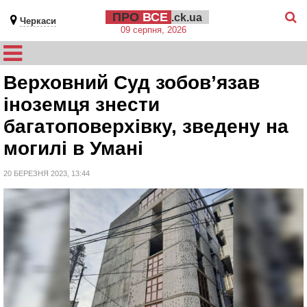
ПРО
ВСЕ
.ck.ua
Черкаси
09 серпня, 2026
Верховний Суд зобов’язав
іноземця знести
багатоповерхівку, зведену на
могилі в Умані
20 БЕРЕЗНЯ 2023, 13:44