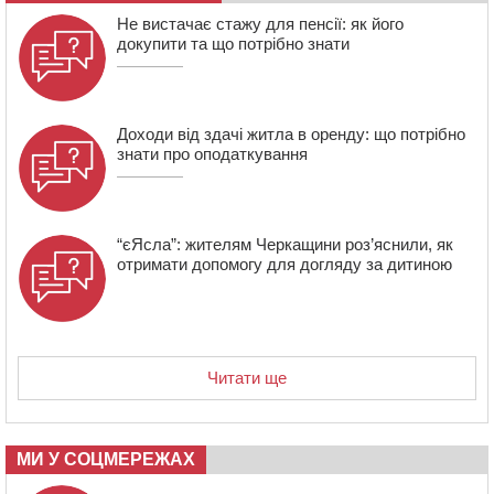
зерна нового врожаю
Не вистачає стажу для пенсії: як його
докупити та що потрібно знати
13:40
На Кам’янщині сталася масштабна пожежа
сміттєзвалища
Доходи від здачі житла в оренду: що потрібно
знати про оподаткування
“єЯсла”: жителям Черкащини роз’яснили, як
отримати допомогу для догляду за дитиною
Читати ще
МИ У СОЦМЕРЕЖАХ