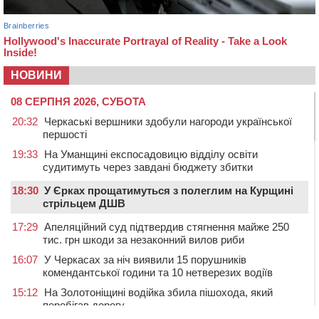
НОВИНИ
08 СЕРПНЯ 2026, СУБОТА
20:32
Черкаські вершники здобули нагороди української
першості
19:33
На Уманщині експосадовицю відділу освіти
судитимуть через завдані бюджету збитки
18:30
У Єрках прощатимуться з полеглим на Курщині
стрільцем ДШВ
17:29
Апеляційний суд підтвердив стягнення майже 250
тис. грн шкоди за незаконний вилов риби
16:07
У Черкасах за ніч виявили 15 порушників
комендантської години та 10 нетверезих водіїв
15:12
На Золотоніщині водійка збила пішохода, який
перебігав дорогу