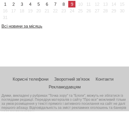
1
2
3
4
5
6
7
8
9
10
11
12
13
14
15
16
17
18
19
20
21
22
23
24
25
26
27
28
29
30
31
Всі новини за місяць
Корисні телефони
Зворотний зв’язок
Контакти
Рекламодавцям
Думки, викладені у рубриках "Точка зору" та "Блоги", можуть не збігатися із
поглядами редакції. Передрук матеріалів з сайту "Про все" можливий тільки
за умов розміщення у тексті прямого і активного посилання на сайт не далі
першого абзацу. Відповідальність за зміст рекламних оголошень та банерів
несе рекламодавець
© 2026, Всі права захищені