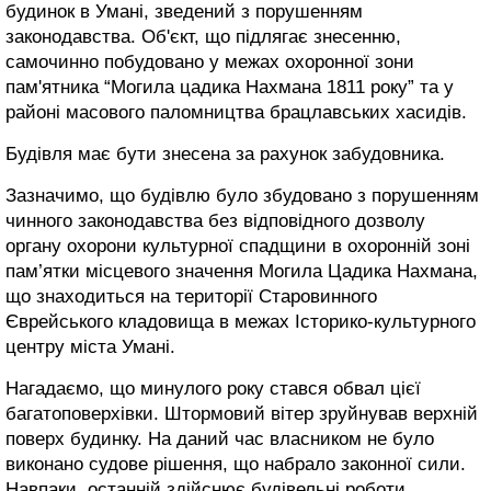
будинок в Умані, зведений з порушенням
законодавства. Об'єкт, що підлягає знесенню,
самочинно побудовано у межах охоронної зони
пам'ятника “Могила цадика Нахмана 1811 року” та у
районі масового паломництва брацлавських хасидів.
Будівля має бути знесена за рахунок забудовника.
Зазначимо, що будівлю було збудовано з порушенням
чинного законодавства без відповідного дозволу
органу охорони культурної спадщини в охоронній зоні
пам’ятки місцевого значення Могила Цадика Нахмана,
що знаходиться на території Старовинного
Єврейського кладовища в межах Історико-культурного
центру міста Умані.
Нагадаємо, що минулого року стався обвал цієї
багатоповерхівки. Штормовий вітер зруйнував верхній
поверх будинку. На даний час власником не було
виконано судове рішення, що набрало законної сили.
Навпаки, останній здійснює будівельні роботи.