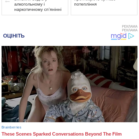
алкогольному і
потепління
наркотичному сп’янінні
РЕКЛАМА
РЕКЛАМА